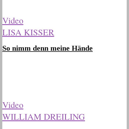
Video
LISA KISSER
So nimm denn meine Hände
Video
WILLIAM DREILING