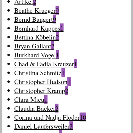
Artikel
2
Beathe Krueger
9
Bernd Bangert
9
Bernhard Kappes
1
Bettina Köbelin
2
Bryan Gallant
2
Burkhard Vogel
1
Chad & Fadia Kreuzer
1
Christina Schmitz
1
Christopher Hudson
1
Christopher Kramp
2
Clara Micu
1
Claudia Bäcker
2
Corina und Nadja Floder
10
Daniel Laufersweiler
3