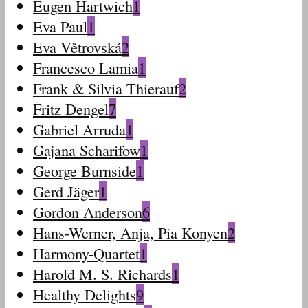
Eugen Hartwich
1
Eva Paul
1
Eva Větrovská
2
Francesco Lamia
1
Frank & Silvia Thierauf
2
Fritz Dengel
7
Gabriel Arruda
1
Gajana Scharifow
1
George Burnside
1
Gerd Jäger
1
Gordon Anderson
6
Hans-Werner, Anja, Pia Konyen
2
Harmony-Quartet
1
Harold M. S. Richards
1
Healthy Delights
9