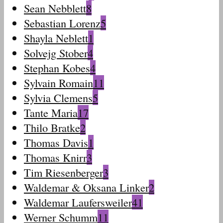
Sean Nebblett
8
Sebastian Lorenz
5
Shayla Neblett
1
Solvejg Stober
4
Stephan Kobes
4
Sylvain Romain
11
Sylvia Clemens
5
Tante Maria
17
Thilo Bratke
2
Thomas Davis
1
Thomas Knirr
3
Tim Riesenberger
3
Waldemar & Oksana Linker
2
Waldemar Laufersweiler
41
Werner Schumm
11