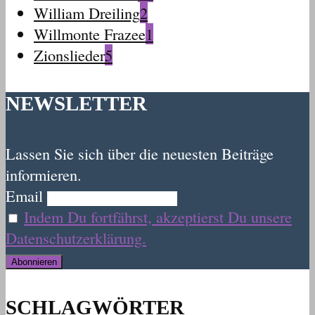
William Dreiling
2
Willmonte Frazee
1
Zionslieder
5
NEWSLETTER
Lassen Sie sich über die neuesten Beiträge
informieren.
Email
Indem Du fortfährst, akzeptierst Du unsere
Datenschutzerklärung.
SCHLAGWÖRTER