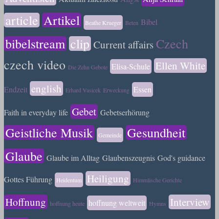
article
Artikel
Bibel
Beathe Krueger
Beten
bibelstream
clip
Czech
Current affairs
czech video
Ellen White
Elisa-Schule
Die Zehn Gebote
english
Endzeit
Essen
Erhard Vasicek
Erweckung
Gebet
Faith in everyday life
Gebetserhörung
Geistliche Musik
Gesundheit
Gemeinde
Glaube
Glaube im Alltag
Glaubenszeugnis
God's guidance
Heiligung
Gottes Führung
Heidentum
Himmlische Gerichte
Hoffnung
Interview
hoffnung weltweit
hoffnung heute
Hymns