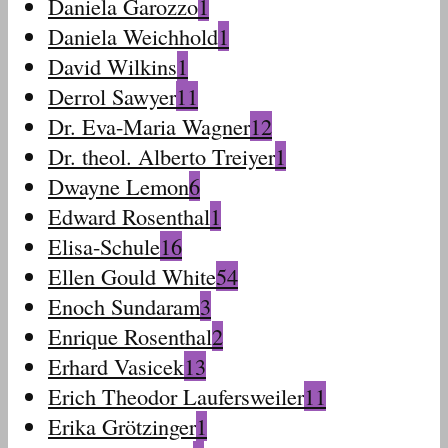
Daniela Garozzo
1
Daniela Weichhold
1
David Wilkins
1
Derrol Sawyer
11
Dr. Eva-Maria Wagner
12
Dr. theol. Alberto Treiyer
1
Dwayne Lemon
6
Edward Rosenthal
1
Elisa-Schule
16
Ellen Gould White
54
Enoch Sundaram
3
Enrique Rosenthal
2
Erhard Vasicek
13
Erich Theodor Laufersweiler
11
Erika Grötzinger
1