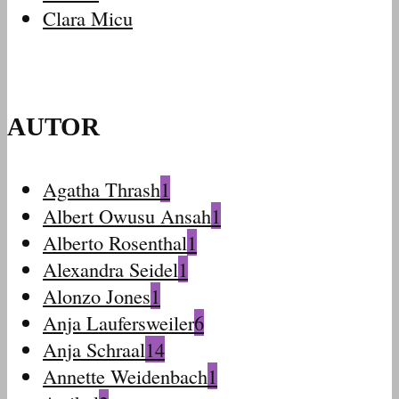
Clara Micu
AUTOR
Agatha Thrash
1
Albert Owusu Ansah
1
Alberto Rosenthal
1
Alexandra Seidel
1
Alonzo Jones
1
Anja Laufersweiler
6
Anja Schraal
14
Annette Weidenbach
1