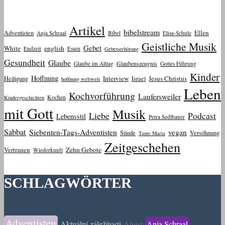
Artikel
bibelstream
Ellen
Adventisten
Anja Schraal
Bibel
Elisa-Schule
Geistliche Musik
Gebet
White
english
Endzeit
Essen
Gebetserhörung
Gesundheit
Glaube
Glaube im Alltag
Glaubenszeugnis
Gottes Führung
Kinder
Hoffnung
Interview
Jesus Christus
Heiligung
Israel
hoffnung weltweit
Leben
Kochvorführung
Laufersweiler
Kochen
Kindergeschichten
mit Gott
Musik
Liebe
Podcast
Lebensstil
Petra Sedlbauer
Sabbat
Siebenten-Tags-Adventisten
vegan
Sünde
Versöhnung
Tante Maria
Zeitgeschehen
Vertrauen
Zehn Gebote
Wiederkunft
SCHLAGWÖRTER
Adventisten
Aktuální záležitosti
Angst
Anja Schraal