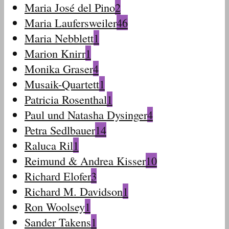
Maria José del Pino
2
Maria Laufersweiler
46
Maria Nebblett
1
Marion Knirr
1
Monika Graser
4
Musaik-Quartett
1
Patricia Rosenthal
1
Paul und Natasha Dysinger
4
Petra Sedlbauer
14
Raluca Ril
1
Reimund & Andrea Kisser
10
Richard Elofer
3
Richard M. Davidson
1
Ron Woolsey
1
Sander Takens
1