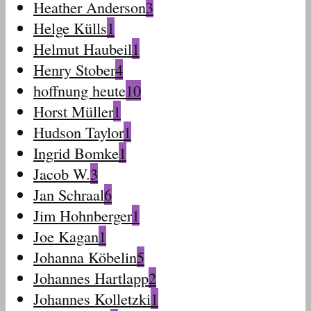
Heather Anderson
3
Helge Külls
1
Helmut Haubeil
1
Henry Stober
4
hoffnung heute
10
Horst Müller
1
Hudson Taylor
1
Ingrid Bomke
1
Jacob W.
3
Jan Schraal
6
Jim Hohnberger
1
Joe Kagan
1
Johanna Köbelin
5
Johannes Hartlapp
2
Johannes Kolletzki
1