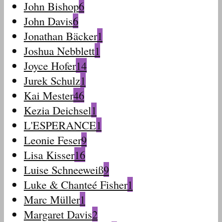
John Bishop
6
John Davis
6
Jonathan Bäcker
1
Joshua Nebblett
1
Joyce Hofer
14
Jurek Schulz
1
Kai Mester
46
Kezia Deichsel
1
L'ESPERANCE
1
Leonie Feser
9
Lisa Kisser
16
Luise Schneeweiß
9
Luke & Chanteé Fisher
1
Marc Müller
1
Margaret Davis
2