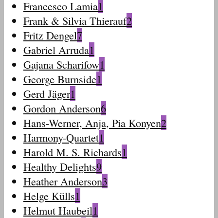
Francesco Lamia
1
Frank & Silvia Thierauf
2
Fritz Dengel
7
Gabriel Arruda
1
Gajana Scharifow
1
George Burnside
1
Gerd Jäger
1
Gordon Anderson
6
Hans-Werner, Anja, Pia Konyen
2
Harmony-Quartet
1
Harold M. S. Richards
1
Healthy Delights
9
Heather Anderson
3
Helge Külls
1
Helmut Haubeil
1