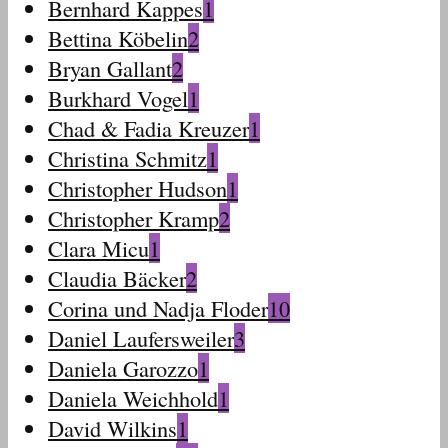
Bernhard Kappes
1
Bettina Köbelin
2
Bryan Gallant
2
Burkhard Vogel
1
Chad & Fadia Kreuzer
1
Christina Schmitz
1
Christopher Hudson
1
Christopher Kramp
2
Clara Micu
1
Claudia Bäcker
2
Corina und Nadja Floder
10
Daniel Laufersweiler
3
Daniela Garozzo
1
Daniela Weichhold
1
David Wilkins
1