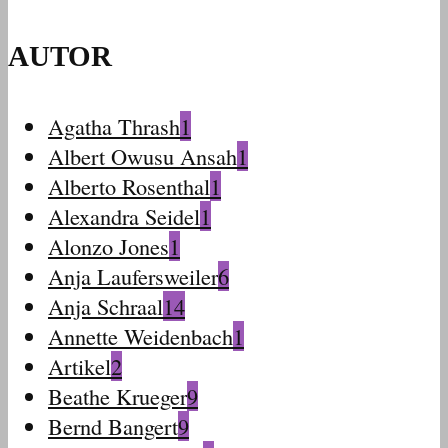
AUTOR
Agatha Thrash
1
Albert Owusu Ansah
1
Alberto Rosenthal
1
Alexandra Seidel
1
Alonzo Jones
1
Anja Laufersweiler
6
Anja Schraal
14
Annette Weidenbach
1
Artikel
2
Beathe Krueger
9
Bernd Bangert
9