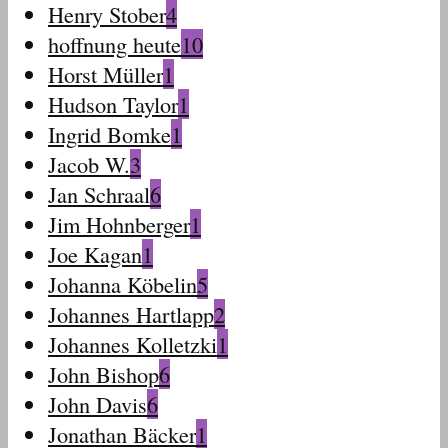
Henry Stober
4
hoffnung heute
10
Horst Müller
1
Hudson Taylor
1
Ingrid Bomke
1
Jacob W.
3
Jan Schraal
6
Jim Hohnberger
1
Joe Kagan
1
Johanna Köbelin
5
Johannes Hartlapp
2
Johannes Kolletzki
1
John Bishop
6
John Davis
6
Jonathan Bäcker
1