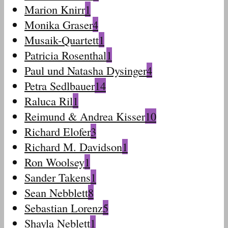
Marion Knirr
1
Monika Graser
4
Musaik-Quartett
1
Patricia Rosenthal
1
Paul und Natasha Dysinger
4
Petra Sedlbauer
14
Raluca Ril
1
Reimund & Andrea Kisser
10
Richard Elofer
3
Richard M. Davidson
1
Ron Woolsey
1
Sander Takens
1
Sean Nebblett
8
Sebastian Lorenz
5
Shayla Neblett
1