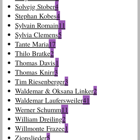
Solvejg Stober
4
Stephan Kobes
4
Sylvain Romain
11
Sylvia Clemens
5
Tante Maria
17
Thilo Bratke
2
Thomas Davis
1
Thomas Knirr
3
Tim Riesenberger
3
Waldemar & Oksana Linker
2
Waldemar Laufersweiler
41
Werner Schumm
11
William Dreiling
2
Willmonte Frazee
1
Zionslieder
5