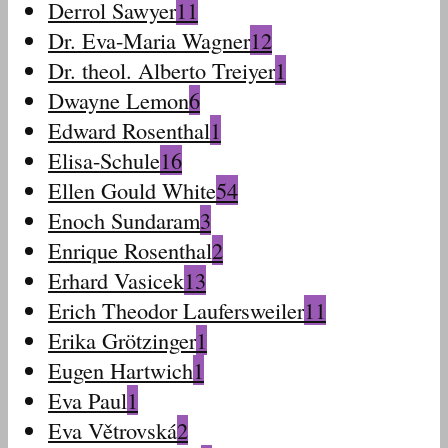
Derrol Sawyer
11
Dr. Eva-Maria Wagner
12
Dr. theol. Alberto Treiyer
1
Dwayne Lemon
6
Edward Rosenthal
1
Elisa-Schule
16
Ellen Gould White
54
Enoch Sundaram
3
Enrique Rosenthal
2
Erhard Vasicek
13
Erich Theodor Laufersweiler
11
Erika Grötzinger
1
Eugen Hartwich
1
Eva Paul
1
Eva Větrovská
2