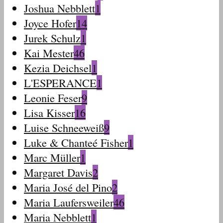
Joshua Nebblett
1
Joyce Hofer
14
Jurek Schulz
1
Kai Mester
46
Kezia Deichsel
1
L'ESPERANCE
1
Leonie Feser
9
Lisa Kisser
16
Luise Schneeweiß
9
Luke & Chanteé Fisher
1
Marc Müller
1
Margaret Davis
2
Maria José del Pino
2
Maria Laufersweiler
46
Maria Nebblett
1