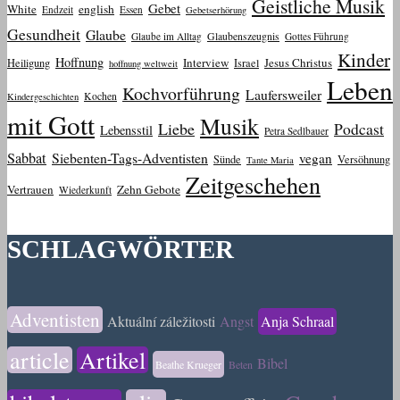
Geistliche Musik
Gebet
White
english
Endzeit
Essen
Gebetserhörung
Gesundheit
Glaube
Glaube im Alltag
Glaubenszeugnis
Gottes Führung
Kinder
Hoffnung
Interview
Jesus Christus
Heiligung
Israel
hoffnung weltweit
Leben
Kochvorführung
Laufersweiler
Kochen
Kindergeschichten
mit Gott
Musik
Liebe
Podcast
Lebensstil
Petra Sedlbauer
Sabbat
Siebenten-Tags-Adventisten
vegan
Sünde
Versöhnung
Tante Maria
Zeitgeschehen
Vertrauen
Zehn Gebote
Wiederkunft
SCHLAGWÖRTER
Adventisten
Aktuální záležitosti
Angst
Anja Schraal
article
Artikel
Bibel
Beathe Krueger
Beten