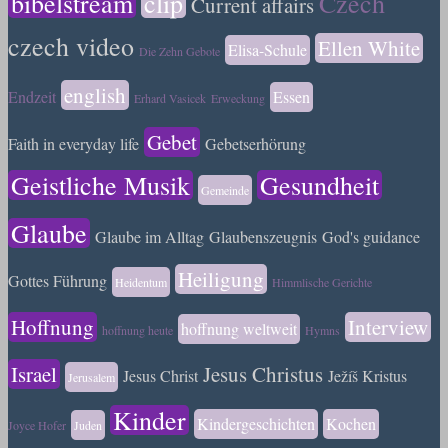
bibelstream
clip
Czech
Current affairs
czech video
Ellen White
Elisa-Schule
Die Zehn Gebote
english
Endzeit
Essen
Erhard Vasicek
Erweckung
Gebet
Faith in everyday life
Gebetserhörung
Geistliche Musik
Gesundheit
Gemeinde
Glaube
Glaube im Alltag
Glaubenszeugnis
God's guidance
Heiligung
Gottes Führung
Heidentum
Himmlische Gerichte
Hoffnung
Interview
hoffnung weltweit
hoffnung heute
Hymns
Israel
Jesus Christus
Jesus Christ
Ježíš Kristus
Jerusalem
Kinder
Kindergeschichten
Kochen
Joyce Hofer
Juden