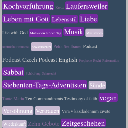
Kochvorführung
Laufersweiler
Kreuz
Leben mit Gott
Liebe
Lebensstil
Musik
Life with God
Motivation für den Tag
Musikvideo
Petra Sedlbauer
Podcast
natürliche Heilmittel
newstartcenter
Podcast Czech
Podcast English
Prophetie
Recht
Reformation
Sabbat
Schöpfung
Sehnsucht
Siebenten-Tags-Adventisten
Sünde
vegan
Tante Maria
Ten Commandments
Testimony of faith
Versöhnung
Vertrauen
Víra v každodenním životě
Zeitgeschehen
Zehn Gebote
Wiederkunft