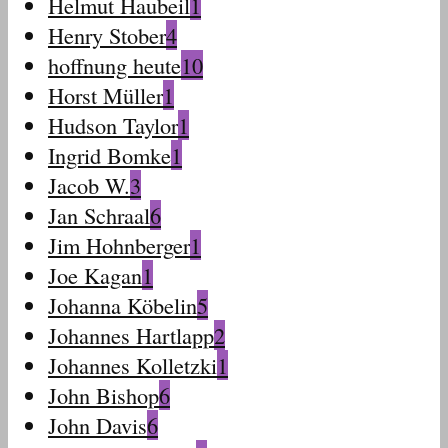
Helmut Haubeil
1
Henry Stober
4
hoffnung heute
10
Horst Müller
1
Hudson Taylor
1
Ingrid Bomke
1
Jacob W.
3
Jan Schraal
6
Jim Hohnberger
1
Joe Kagan
1
Johanna Köbelin
5
Johannes Hartlapp
2
Johannes Kolletzki
1
John Bishop
6
John Davis
6