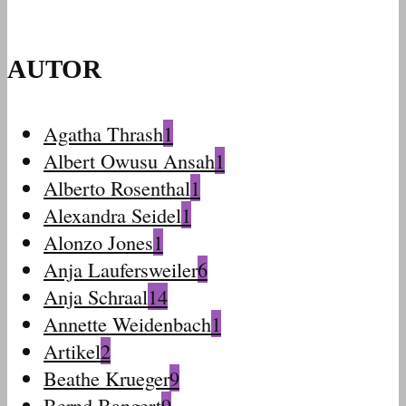
AUTOR
Agatha Thrash
1
Albert Owusu Ansah
1
Alberto Rosenthal
1
Alexandra Seidel
1
Alonzo Jones
1
Anja Laufersweiler
6
Anja Schraal
14
Annette Weidenbach
1
Artikel
2
Beathe Krueger
9
Bernd Bangert
9