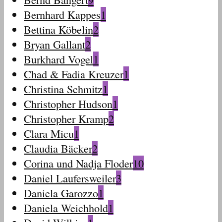
Bernhard Kappes
1
Bettina Köbelin
2
Bryan Gallant
2
Burkhard Vogel
1
Chad & Fadia Kreuzer
1
Christina Schmitz
1
Christopher Hudson
1
Christopher Kramp
2
Clara Micu
1
Claudia Bäcker
2
Corina und Nadja Floder
10
Daniel Laufersweiler
3
Daniela Garozzo
1
Daniela Weichhold
1