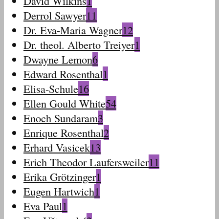
David Wilkins
1
Derrol Sawyer
11
Dr. Eva-Maria Wagner
12
Dr. theol. Alberto Treiyer
1
Dwayne Lemon
6
Edward Rosenthal
1
Elisa-Schule
16
Ellen Gould White
54
Enoch Sundaram
3
Enrique Rosenthal
2
Erhard Vasicek
13
Erich Theodor Laufersweiler
11
Erika Grötzinger
1
Eugen Hartwich
1
Eva Paul
1