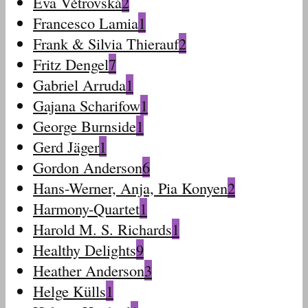
Eva Větrovská
2
Francesco Lamia
1
Frank & Silvia Thierauf
2
Fritz Dengel
7
Gabriel Arruda
1
Gajana Scharifow
1
George Burnside
1
Gerd Jäger
1
Gordon Anderson
6
Hans-Werner, Anja, Pia Konyen
2
Harmony-Quartet
1
Harold M. S. Richards
1
Healthy Delights
9
Heather Anderson
3
Helge Külls
1