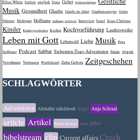
Geistliche
Gebet
Ellen White
english
Endzeit
Essen
Gebetserhörung
Musik
Gesundheit
Glaube
Glaube im Alltag
Glaubenszeugnis
Gottes
Hoffnung
Interview
Jesus Christus
Heiligung
Israel
Führung
hoffnung weltweit
Kinder
Kochvorführung
Laufersweiler
Kochen
Kindergeschichten
Leben mit Gott
Musik
Liebe
Lebensstil
Petra
Podcast
Sabbat
Siebenten-Tags-Adventisten
vegan
Sünde
Sedlbauer
Zeitgeschehen
Vertrauen
Zehn Gebote
Versöhnung
Wiederkunft
SCHLAGWÖRTER
Adventisten
Aktuální záležitosti
Angst
Anja Schraal
article
Artikel
Bibel
Beathe Krueger
Beten
bibelstream
clip
Czech
Current affairs