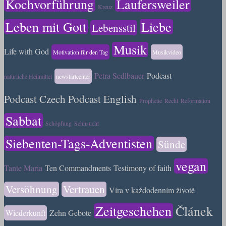
Kochvorführung
Laufersweiler
Kreuz
Leben mit Gott
Liebe
Lebensstil
Musik
Life with God
Motivation für den Tag
Musikvideo
Petra Sedlbauer
Podcast
natürliche Heilmittel
newstartcenter
Podcast Czech
Podcast English
Prophetie
Recht
Reformation
Sabbat
Schöpfung
Sehnsucht
Siebenten-Tags-Adventisten
Sünde
vegan
Tante Maria
Ten Commandments
Testimony of faith
Versöhnung
Vertrauen
Víra v každodenním životě
Zeitgeschehen
Článek
Wiederkunft
Zehn Gebote