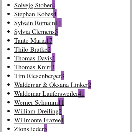
Solvejg Stober
4
Stephan Kobes
4
Sylvain Romain
11
Sylvia Clemens
5
Tante Maria
17
Thilo Bratke
2
Thomas Davis
1
Thomas Knirr
3
Tim Riesenberger
3
Waldemar & Oksana Linker
2
Waldemar Laufersweiler
41
Werner Schumm
11
William Dreiling
2
Willmonte Frazee
1
Zionslieder
5