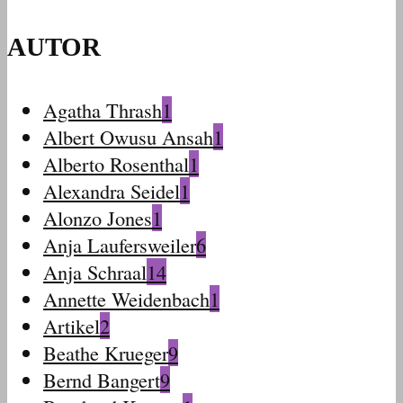
AUTOR
Agatha Thrash
1
Albert Owusu Ansah
1
Alberto Rosenthal
1
Alexandra Seidel
1
Alonzo Jones
1
Anja Laufersweiler
6
Anja Schraal
14
Annette Weidenbach
1
Artikel
2
Beathe Krueger
9
Bernd Bangert
9