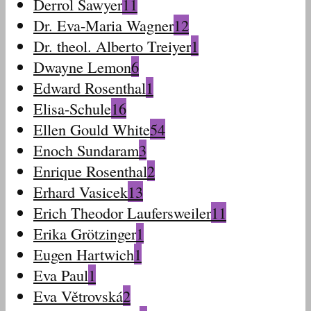
Derrol Sawyer
11
Dr. Eva-Maria Wagner
12
Dr. theol. Alberto Treiyer
1
Dwayne Lemon
6
Edward Rosenthal
1
Elisa-Schule
16
Ellen Gould White
54
Enoch Sundaram
3
Enrique Rosenthal
2
Erhard Vasicek
13
Erich Theodor Laufersweiler
11
Erika Grötzinger
1
Eugen Hartwich
1
Eva Paul
1
Eva Větrovská
2