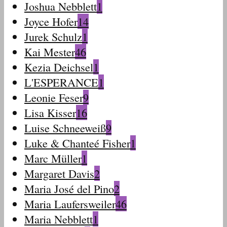
Joshua Nebblett
1
Joyce Hofer
14
Jurek Schulz
1
Kai Mester
46
Kezia Deichsel
1
L'ESPERANCE
1
Leonie Feser
9
Lisa Kisser
16
Luise Schneeweiß
9
Luke & Chanteé Fisher
1
Marc Müller
1
Margaret Davis
2
Maria José del Pino
2
Maria Laufersweiler
46
Maria Nebblett
1