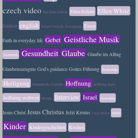
czech video
Ellen White
Elisa-Schule
Die Zehn Gebote
english
Endzeit
Essen
Erhard Vasicek
Erweckung
Geistliche Musik
Gebet
Faith in everyday life
Gesundheit
Glaube
Glaube im Alltag
Gemeinde
Glaubenszeugnis
God's guidance
Gottes Führung
Heidentum
Heiligung
Hoffnung
Himmlische Gerichte
hoffnung heute
Interview
Israel
hoffnung weltweit
Hymns
Jerusalem
Jesus Christus
Jesus Christ
Ježíš Kristus
Joyce Hofer
Juden
Kinder
Kindergeschichten
Kochen