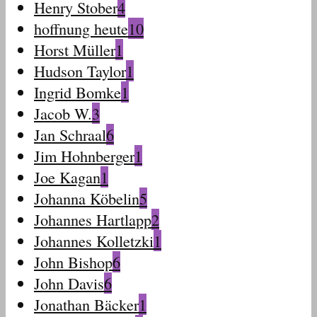
Henry Stober
4
hoffnung heute
10
Horst Müller
1
Hudson Taylor
1
Ingrid Bomke
1
Jacob W.
3
Jan Schraal
6
Jim Hohnberger
1
Joe Kagan
1
Johanna Köbelin
5
Johannes Hartlapp
2
Johannes Kolletzki
1
John Bishop
6
John Davis
6
Jonathan Bäcker
1