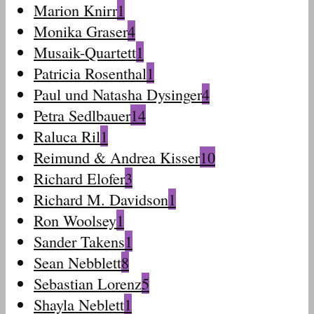
Marion Knirr
1
Monika Graser
4
Musaik-Quartett
1
Patricia Rosenthal
1
Paul und Natasha Dysinger
4
Petra Sedlbauer
14
Raluca Ril
1
Reimund & Andrea Kisser
10
Richard Elofer
3
Richard M. Davidson
1
Ron Woolsey
1
Sander Takens
1
Sean Nebblett
8
Sebastian Lorenz
5
Shayla Neblett
1