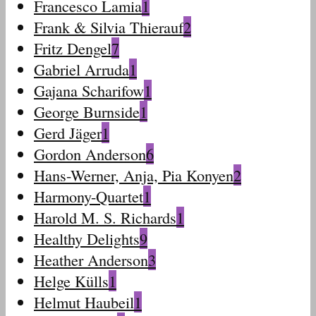
Francesco Lamia
1
Frank & Silvia Thierauf
2
Fritz Dengel
7
Gabriel Arruda
1
Gajana Scharifow
1
George Burnside
1
Gerd Jäger
1
Gordon Anderson
6
Hans-Werner, Anja, Pia Konyen
2
Harmony-Quartet
1
Harold M. S. Richards
1
Healthy Delights
9
Heather Anderson
3
Helge Külls
1
Helmut Haubeil
1