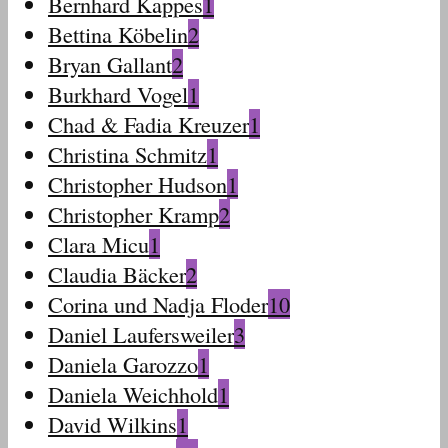
Bernhard Kappes
1
Bettina Köbelin
2
Bryan Gallant
2
Burkhard Vogel
1
Chad & Fadia Kreuzer
1
Christina Schmitz
1
Christopher Hudson
1
Christopher Kramp
2
Clara Micu
1
Claudia Bäcker
2
Corina und Nadja Floder
10
Daniel Laufersweiler
3
Daniela Garozzo
1
Daniela Weichhold
1
David Wilkins
1