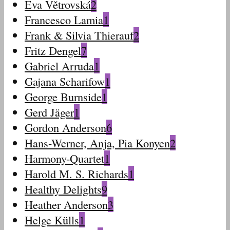
Eva Větrovská
2
Francesco Lamia
1
Frank & Silvia Thierauf
2
Fritz Dengel
7
Gabriel Arruda
1
Gajana Scharifow
1
George Burnside
1
Gerd Jäger
1
Gordon Anderson
6
Hans-Werner, Anja, Pia Konyen
2
Harmony-Quartet
1
Harold M. S. Richards
1
Healthy Delights
9
Heather Anderson
3
Helge Külls
1