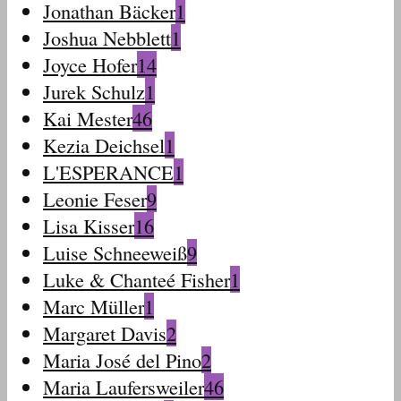
Jonathan Bäcker
1
Joshua Nebblett
1
Joyce Hofer
14
Jurek Schulz
1
Kai Mester
46
Kezia Deichsel
1
L'ESPERANCE
1
Leonie Feser
9
Lisa Kisser
16
Luise Schneeweiß
9
Luke & Chanteé Fisher
1
Marc Müller
1
Margaret Davis
2
Maria José del Pino
2
Maria Laufersweiler
46