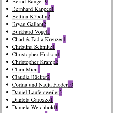
Bernd Bangert
9
Bernhard Kappes
1
Bettina Köbelin
2
Bryan Gallant
2
Burkhard Vogel
1
Chad & Fadia Kreuzer
1
Christina Schmitz
1
Christopher Hudson
1
Christopher Kramp
2
Clara Micu
1
Claudia Bäcker
2
Corina und Nadja Floder
10
Daniel Laufersweiler
3
Daniela Garozzo
1
Daniela Weichhold
1