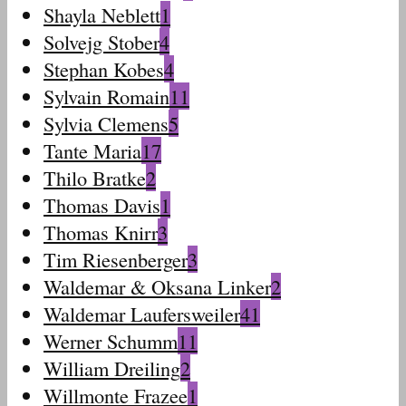
Shayla Neblett
1
Solvejg Stober
4
Stephan Kobes
4
Sylvain Romain
11
Sylvia Clemens
5
Tante Maria
17
Thilo Bratke
2
Thomas Davis
1
Thomas Knirr
3
Tim Riesenberger
3
Waldemar & Oksana Linker
2
Waldemar Laufersweiler
41
Werner Schumm
11
William Dreiling
2
Willmonte Frazee
1