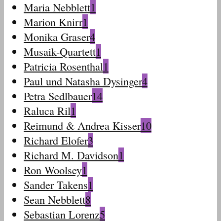
Maria Nebblett
1
Marion Knirr
1
Monika Graser
4
Musaik-Quartett
1
Patricia Rosenthal
1
Paul und Natasha Dysinger
4
Petra Sedlbauer
14
Raluca Ril
1
Reimund & Andrea Kisser
10
Richard Elofer
3
Richard M. Davidson
1
Ron Woolsey
1
Sander Takens
1
Sean Nebblett
8
Sebastian Lorenz
5