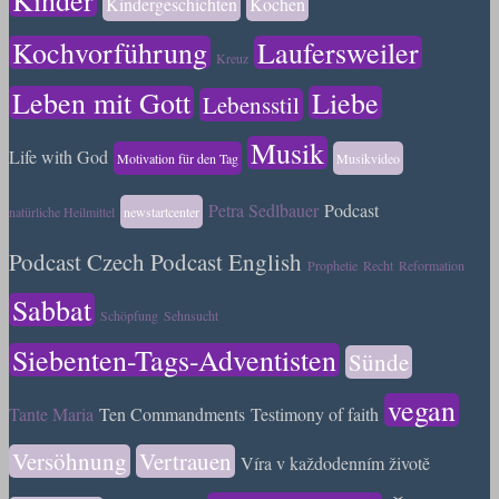
Kindergeschichten
Kochen
Kochvorführung
Laufersweiler
Kreuz
Leben mit Gott
Liebe
Lebensstil
Musik
Life with God
Motivation für den Tag
Musikvideo
Petra Sedlbauer
Podcast
natürliche Heilmittel
newstartcenter
Podcast Czech
Podcast English
Prophetie
Recht
Reformation
Sabbat
Schöpfung
Sehnsucht
Siebenten-Tags-Adventisten
Sünde
vegan
Tante Maria
Ten Commandments
Testimony of faith
Versöhnung
Vertrauen
Víra v každodenním životě