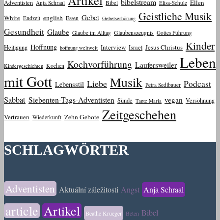
Artikel
bibelstream
Ellen
Adventisten
Anja Schraal
Bibel
Elisa-Schule
Geistliche Musik
Gebet
White
english
Endzeit
Essen
Gebetserhörung
Gesundheit
Glaube
Glaube im Alltag
Glaubenszeugnis
Gottes Führung
Kinder
Hoffnung
Interview
Jesus Christus
Heiligung
Israel
hoffnung weltweit
Leben
Kochvorführung
Laufersweiler
Kochen
Kindergeschichten
mit Gott
Musik
Liebe
Podcast
Lebensstil
Petra Sedlbauer
Sabbat
Siebenten-Tags-Adventisten
vegan
Sünde
Versöhnung
Tante Maria
Zeitgeschehen
Vertrauen
Zehn Gebote
Wiederkunft
SCHLAGWÖRTER
Adventisten
Aktuální záležitosti
Angst
Anja Schraal
article
Artikel
Bibel
Beathe Krueger
Beten