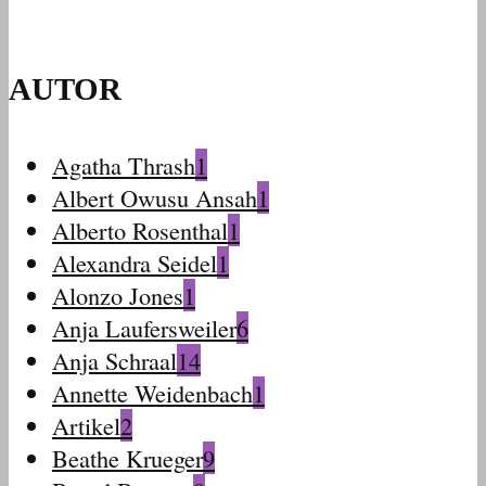
AUTOR
Agatha Thrash
1
Albert Owusu Ansah
1
Alberto Rosenthal
1
Alexandra Seidel
1
Alonzo Jones
1
Anja Laufersweiler
6
Anja Schraal
14
Annette Weidenbach
1
Artikel
2
Beathe Krueger
9