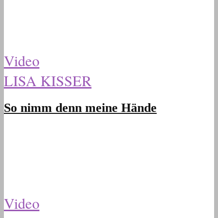
Video
LISA KISSER
So nimm denn meine Hände
Video