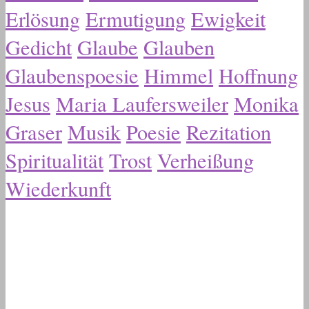
Erlösung
Ermutigung
Ewigkeit
Gedicht
Glaube
Glauben
Glaubenspoesie
Himmel
Hoffnung
Jesus
Maria Laufersweiler
Monika
Graser
Musik
Poesie
Rezitation
Spiritualität
Trost
Verheißung
Wiederkunft