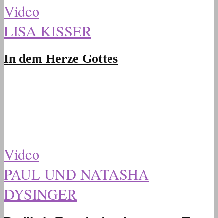
Video
LISA KISSER
In dem Herze Gottes
Video
PAUL UND NATASHA
DYSINGER