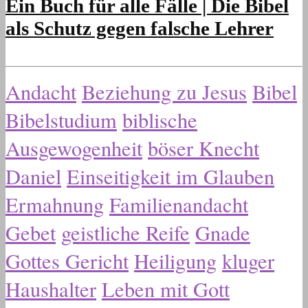
Ein Buch für alle Fälle | Die Bibel
als Schutz gegen falsche Lehrer
Andacht
Beziehung zu Jesus
Bibel
Bibelstudium
biblische
Ausgewogenheit
böser Knecht
Daniel
Einseitigkeit im Glauben
Ermahnung
Familienandacht
Gebet
geistliche Reife
Gnade
Gottes Gericht
Heiligung
kluger
Haushalter
Leben mit Gott