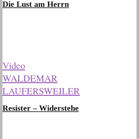
Die Lust am Herrn
Video
WALDEMAR
LAUFERSWEILER
Resister – Widerstehe