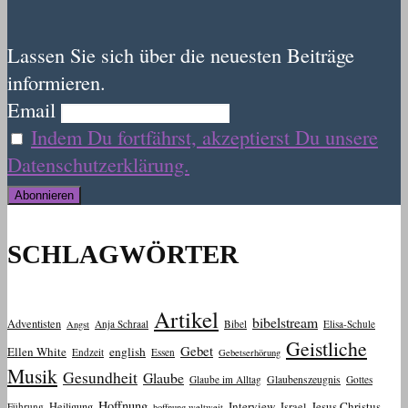
Lassen Sie sich über die neuesten Beiträge
informieren.
Email
Indem Du fortfährst, akzeptierst Du unsere
Datenschutzerklärung.
SCHLAGWÖRTER
Artikel
bibelstream
Adventisten
Anja Schraal
Bibel
Elisa-Schule
Angst
Geistliche
Gebet
Ellen White
english
Endzeit
Essen
Gebetserhörung
Musik
Gesundheit
Glaube
Glaube im Alltag
Glaubenszeugnis
Gottes
Hoffnung
Interview
Jesus Christus
Heiligung
Israel
Führung
hoffnung weltweit