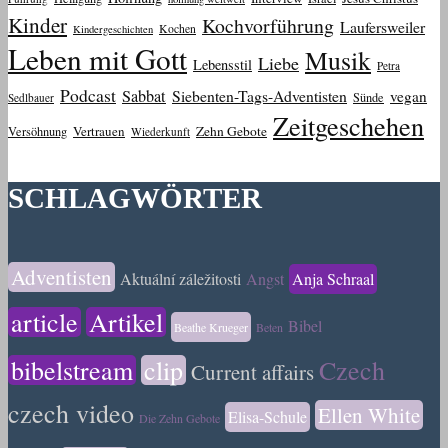
Kinder
Kochvorführung
Laufersweiler
Kochen
Kindergeschichten
Leben mit Gott
Musik
Liebe
Lebensstil
Petra
Podcast
Sabbat
Siebenten-Tags-Adventisten
vegan
Sünde
Sedlbauer
Zeitgeschehen
Vertrauen
Zehn Gebote
Versöhnung
Wiederkunft
SCHLAGWÖRTER
Adventisten
Aktuální záležitosti
Angst
Anja Schraal
article
Artikel
Bibel
Beathe Krueger
Beten
bibelstream
clip
Czech
Current affairs
czech video
Ellen White
Elisa-Schule
Die Zehn Gebote