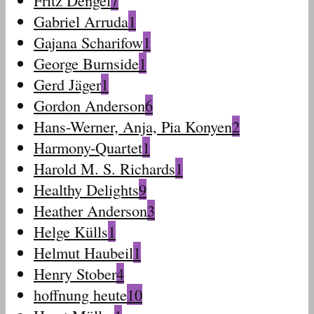
Fritz Dengel
7
Gabriel Arruda
1
Gajana Scharifow
1
George Burnside
1
Gerd Jäger
1
Gordon Anderson
6
Hans-Werner, Anja, Pia Konyen
2
Harmony-Quartet
1
Harold M. S. Richards
1
Healthy Delights
9
Heather Anderson
3
Helge Külls
1
Helmut Haubeil
1
Henry Stober
4
hoffnung heute
10