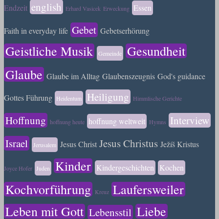
english
Endzeit
Essen
Erhard Vasicek
Erweckung
Gebet
Faith in everyday life
Gebetserhörung
Geistliche Musik
Gesundheit
Gemeinde
Glaube
Glaube im Alltag
Glaubenszeugnis
God's guidance
Heiligung
Gottes Führung
Heidentum
Himmlische Gerichte
Hoffnung
Interview
hoffnung weltweit
hoffnung heute
Hymns
Israel
Jesus Christus
Jesus Christ
Ježíš Kristus
Jerusalem
Kinder
Kindergeschichten
Kochen
Joyce Hofer
Juden
Kochvorführung
Laufersweiler
Kreuz
Leben mit Gott
Liebe
Lebensstil