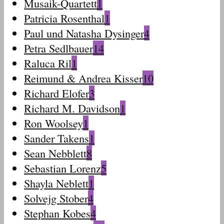
Musaik-Quartett
1
Patricia Rosenthal
1
Paul und Natasha Dysinger
4
Petra Sedlbauer
14
Raluca Ril
1
Reimund & Andrea Kisser
10
Richard Elofer
3
Richard M. Davidson
1
Ron Woolsey
1
Sander Takens
1
Sean Nebblett
8
Sebastian Lorenz
5
Shayla Neblett
1
Solvejg Stober
4
Stephan Kobes
4