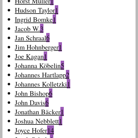
Horst Müller
1
Hudson Taylor
1
Ingrid Bomke
1
Jacob W.
3
Jan Schraal
6
Jim Hohnberger
1
Joe Kagan
1
Johanna Köbelin
5
Johannes Hartlapp
2
Johannes Kolletzki
1
John Bishop
6
John Davis
6
Jonathan Bäcker
1
Joshua Nebblett
1
Joyce Hofer
14