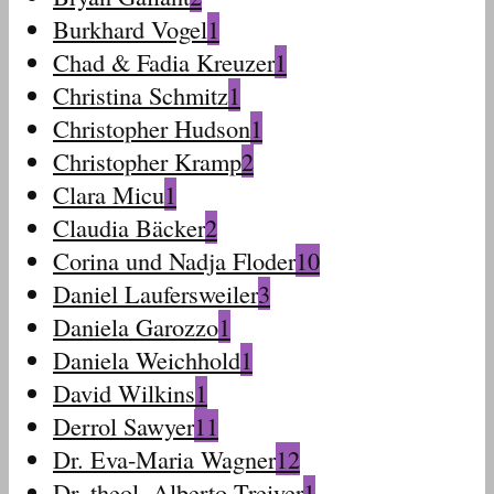
Burkhard Vogel
1
Chad & Fadia Kreuzer
1
Christina Schmitz
1
Christopher Hudson
1
Christopher Kramp
2
Clara Micu
1
Claudia Bäcker
2
Corina und Nadja Floder
10
Daniel Laufersweiler
3
Daniela Garozzo
1
Daniela Weichhold
1
David Wilkins
1
Derrol Sawyer
11
Dr. Eva-Maria Wagner
12
Dr. theol. Alberto Treiyer
1