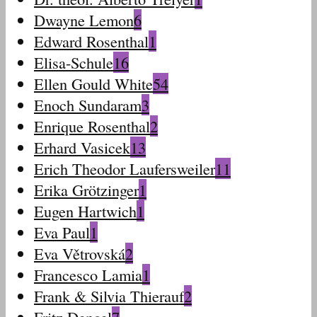
Dwayne Lemon
6
Edward Rosenthal
1
Elisa-Schule
16
Ellen Gould White
54
Enoch Sundaram
3
Enrique Rosenthal
2
Erhard Vasicek
13
Erich Theodor Laufersweiler
11
Erika Grötzinger
1
Eugen Hartwich
1
Eva Paul
1
Eva Větrovská
2
Francesco Lamia
1
Frank & Silvia Thierauf
2