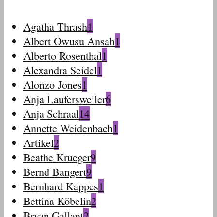
Agatha Thrash
1
Albert Owusu Ansah
1
Alberto Rosenthal
1
Alexandra Seidel
1
Alonzo Jones
1
Anja Laufersweiler
6
Anja Schraal
14
Annette Weidenbach
1
Artikel
2
Beathe Krueger
9
Bernd Bangert
9
Bernhard Kappes
1
Bettina Köbelin
2
Bryan Gallant
2