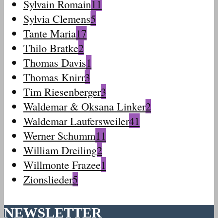
Sylvain Romain
11
Sylvia Clemens
5
Tante Maria
17
Thilo Bratke
2
Thomas Davis
1
Thomas Knirr
3
Tim Riesenberger
3
Waldemar & Oksana Linker
2
Waldemar Laufersweiler
41
Werner Schumm
11
William Dreiling
2
Willmonte Frazee
1
Zionslieder
5
NEWSLETTER