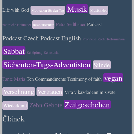
Musik
Life with God
Motivation für den Tag
Musikvideo
Petra Sedlbauer
Podcast
natürliche Heilmittel
newstartcenter
Podcast Czech
Podcast English
Prophetie
Recht
Reformation
Sabbat
Schöpfung
Sehnsucht
Siebenten-Tags-Adventisten
Sünde
vegan
Tante Maria
Ten Commandments
Testimony of faith
Versöhnung
Vertrauen
Víra v každodenním životě
Zeitgeschehen
Zehn Gebote
Wiederkunft
Článek