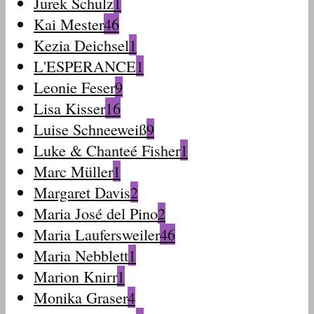
Jurek Schulz
1
Kai Mester
46
Kezia Deichsel
1
L'ESPERANCE
1
Leonie Feser
9
Lisa Kisser
16
Luise Schneeweiß
9
Luke & Chanteé Fisher
1
Marc Müller
1
Margaret Davis
2
Maria José del Pino
2
Maria Laufersweiler
46
Maria Nebblett
1
Marion Knirr
1
Monika Graser
4