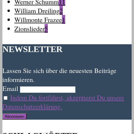
Werner Schumm
11
William Dreiling
2
Willmonte Frazee
1
Zionslieder
5
NEWSLETTER
Lassen Sie sich über die neuesten Beiträge
informieren.
Email
Indem Du fortfährst, akzeptierst Du unsere
Datenschutzerklärung.