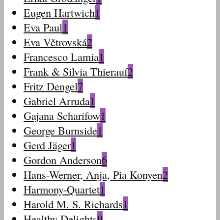
Eugen Hartwich
1
Eva Paul
1
Eva Větrovská
2
Francesco Lamia
1
Frank & Silvia Thierauf
2
Fritz Dengel
7
Gabriel Arruda
1
Gajana Scharifow
1
George Burnside
1
Gerd Jäger
1
Gordon Anderson
6
Hans-Werner, Anja, Pia Konyen
2
Harmony-Quartet
1
Harold M. S. Richards
1
Healthy Delights
9