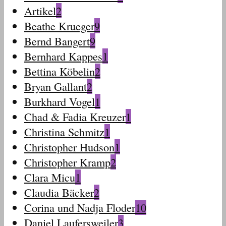
Artikel
2
Beathe Krueger
9
Bernd Bangert
9
Bernhard Kappes
1
Bettina Köbelin
2
Bryan Gallant
2
Burkhard Vogel
1
Chad & Fadia Kreuzer
1
Christina Schmitz
1
Christopher Hudson
1
Christopher Kramp
2
Clara Micu
1
Claudia Bäcker
2
Corina und Nadja Floder
10
Daniel Laufersweiler
3