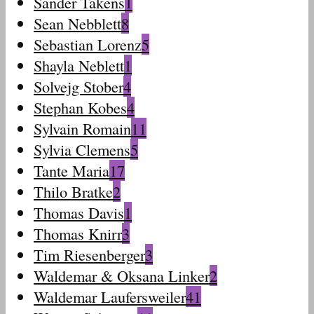
Sander Takens
1
Sean Nebblett
8
Sebastian Lorenz
5
Shayla Neblett
1
Solvejg Stober
4
Stephan Kobes
4
Sylvain Romain
11
Sylvia Clemens
5
Tante Maria
17
Thilo Bratke
2
Thomas Davis
1
Thomas Knirr
3
Tim Riesenberger
3
Waldemar & Oksana Linker
2
Waldemar Laufersweiler
41