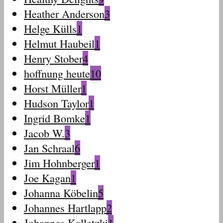
Heather Anderson
3
Helge Külls
1
Helmut Haubeil
1
Henry Stober
4
hoffnung heute
10
Horst Müller
1
Hudson Taylor
1
Ingrid Bomke
1
Jacob W.
3
Jan Schraal
6
Jim Hohnberger
1
Joe Kagan
1
Johanna Köbelin
5
Johannes Hartlapp
2
Johannes Kolletzki
1