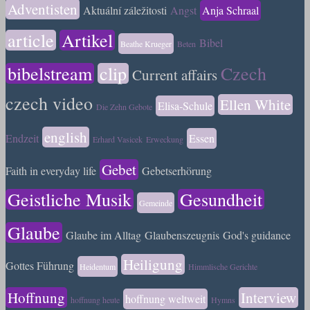
Adventisten
Aktuální záležitosti
Angst
Anja Schraal
article
Artikel
Bibel
Beathe Krueger
Beten
bibelstream
clip
Czech
Current affairs
czech video
Ellen White
Elisa-Schule
Die Zehn Gebote
english
Endzeit
Essen
Erhard Vasicek
Erweckung
Gebet
Faith in everyday life
Gebetserhörung
Geistliche Musik
Gesundheit
Gemeinde
Glaube
Glaube im Alltag
Glaubenszeugnis
God's guidance
Heiligung
Gottes Führung
Heidentum
Himmlische Gerichte
Hoffnung
Interview
hoffnung weltweit
hoffnung heute
Hymns