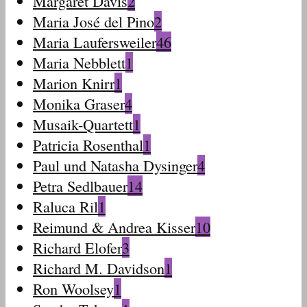
Margaret Davis
2
Maria José del Pino
2
Maria Laufersweiler
46
Maria Nebblett
1
Marion Knirr
1
Monika Graser
4
Musaik-Quartett
1
Patricia Rosenthal
1
Paul und Natasha Dysinger
4
Petra Sedlbauer
14
Raluca Ril
1
Reimund & Andrea Kisser
10
Richard Elofer
3
Richard M. Davidson
1
Ron Woolsey
1