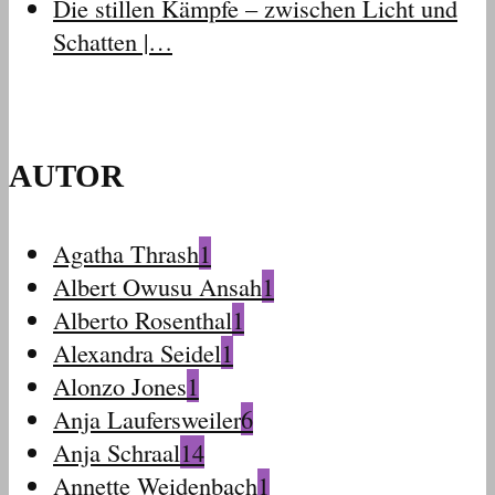
Die stillen Kämpfe – zwischen Licht und
Schatten |…
AUTOR
Agatha Thrash
1
Albert Owusu Ansah
1
Alberto Rosenthal
1
Alexandra Seidel
1
Alonzo Jones
1
Anja Laufersweiler
6
Anja Schraal
14
Annette Weidenbach
1