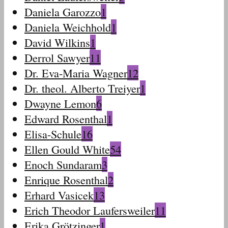
Daniela Garozzo
1
Daniela Weichhold
1
David Wilkins
1
Derrol Sawyer
11
Dr. Eva-Maria Wagner
12
Dr. theol. Alberto Treiyer
1
Dwayne Lemon
6
Edward Rosenthal
1
Elisa-Schule
16
Ellen Gould White
54
Enoch Sundaram
3
Enrique Rosenthal
2
Erhard Vasicek
13
Erich Theodor Laufersweiler
11
Erika Grötzinger
1