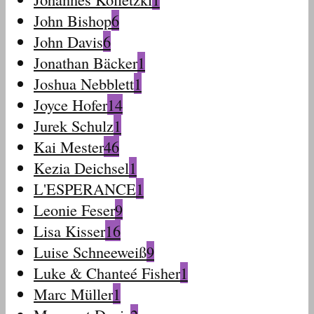
John Bishop
6
John Davis
6
Jonathan Bäcker
1
Joshua Nebblett
1
Joyce Hofer
14
Jurek Schulz
1
Kai Mester
46
Kezia Deichsel
1
L'ESPERANCE
1
Leonie Feser
9
Lisa Kisser
16
Luise Schneeweiß
9
Luke & Chanteé Fisher
1
Marc Müller
1