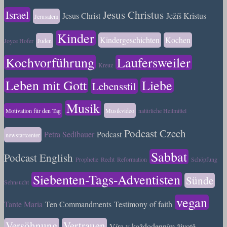
Israel
Jesus Christus
Jesus Christ
Ježíš Kristus
Jerusalem
Kinder
Kindergeschichten
Kochen
Joyce Hofer
Juden
Kochvorführung
Laufersweiler
Kreuz
Leben mit Gott
Liebe
Lebensstil
Musik
Motivation für den Tag
Musikvideo
natürliche Heilmittel
Podcast Czech
Petra Sedlbauer
Podcast
newstartcenter
Sabbat
Podcast English
Prophetie
Recht
Reformation
Schöpfung
Siebenten-Tags-Adventisten
Sünde
Sehnsucht
vegan
Tante Maria
Ten Commandments
Testimony of faith
Versöhnung
Vertrauen
Víra v každodenním životě