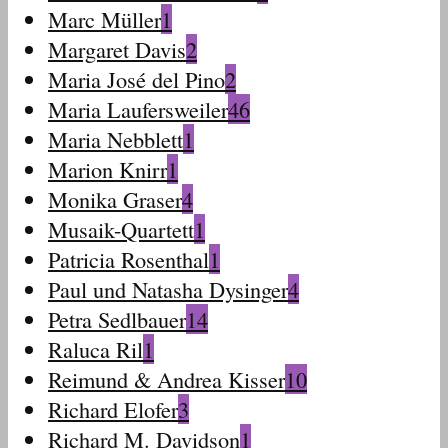
Marc Müller
1
Margaret Davis
2
Maria José del Pino
2
Maria Laufersweiler
46
Maria Nebblett
1
Marion Knirr
1
Monika Graser
4
Musaik-Quartett
1
Patricia Rosenthal
1
Paul und Natasha Dysinger
4
Petra Sedlbauer
14
Raluca Ril
1
Reimund & Andrea Kisser
10
Richard Elofer
3
Richard M. Davidson
1