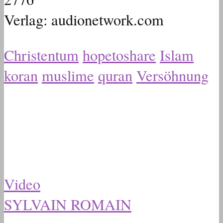
Verlag: audionetwork.com
Christentum
hopetoshare
Islam
koran
muslime
quran
Versöhnung
Video
SYLVAIN ROMAIN