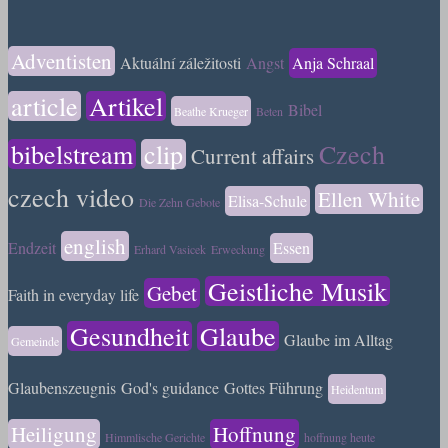
Adventisten
Aktuální záležitosti
Angst
Anja Schraal
article
Artikel
Bibel
Beathe Krueger
Beten
bibelstream
clip
Czech
Current affairs
czech video
Ellen White
Elisa-Schule
Die Zehn Gebote
english
Endzeit
Essen
Erhard Vasicek
Erweckung
Geistliche Musik
Gebet
Faith in everyday life
Gesundheit
Glaube
Glaube im Alltag
Gemeinde
Glaubenszeugnis
God's guidance
Gottes Führung
Heidentum
Heiligung
Hoffnung
Himmlische Gerichte
hoffnung heute