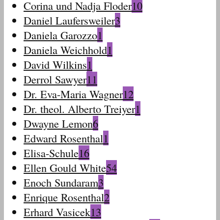
Corina und Nadja Floder
10
Daniel Laufersweiler
3
Daniela Garozzo
1
Daniela Weichhold
1
David Wilkins
1
Derrol Sawyer
11
Dr. Eva-Maria Wagner
12
Dr. theol. Alberto Treiyer
1
Dwayne Lemon
6
Edward Rosenthal
1
Elisa-Schule
16
Ellen Gould White
54
Enoch Sundaram
3
Enrique Rosenthal
2
Erhard Vasicek
13