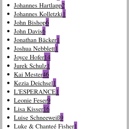
Johannes Hartlapp
2
Johannes Kolletzki
1
John Bishop
6
John Davis
6
Jonathan Bäcker
1
Joshua Nebblett
1
Joyce Hofer
14
Jurek Schulz
1
Kai Mester
46
Kezia Deichsel
1
L'ESPERANCE
1
Leonie Feser
9
Lisa Kisser
16
Luise Schneeweiß
9
Luke & Chanteé Fisher
1