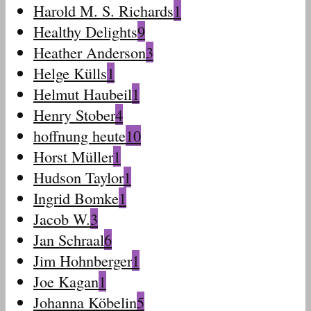
Harold M. S. Richards
1
Healthy Delights
9
Heather Anderson
3
Helge Külls
1
Helmut Haubeil
1
Henry Stober
4
hoffnung heute
10
Horst Müller
1
Hudson Taylor
1
Ingrid Bomke
1
Jacob W.
3
Jan Schraal
6
Jim Hohnberger
1
Joe Kagan
1
Johanna Köbelin
5