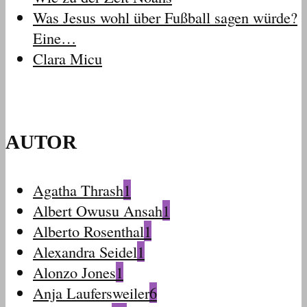
Was Jesus wohl über Fußball sagen würde?
Eine…
Clara Micu
AUTOR
Agatha Thrash
1
Albert Owusu Ansah
1
Alberto Rosenthal
1
Alexandra Seidel
1
Alonzo Jones
1
Anja Laufersweiler
6