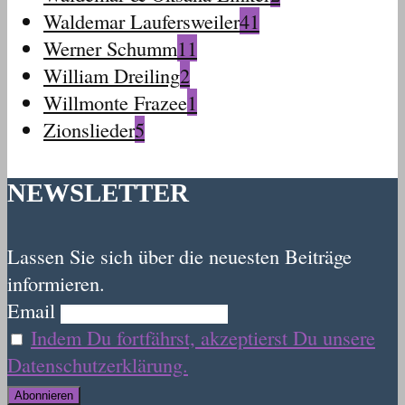
Waldemar Laufersweiler
41
Werner Schumm
11
William Dreiling
2
Willmonte Frazee
1
Zionslieder
5
NEWSLETTER
Lassen Sie sich über die neuesten Beiträge
informieren.
Email
Indem Du fortfährst, akzeptierst Du unsere
Datenschutzerklärung.