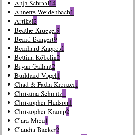
Anja Schraal
14
Annette Weidenbach
1
Artikel
2
Beathe Krueger
9
Bernd Bangert
9
Bernhard Kappes
1
Bettina Köbelin
2
Bryan Gallant
2
Burkhard Vogel
1
Chad & Fadia Kreuzer
1
Christina Schmitz
1
Christopher Hudson
1
Christopher Kramp
2
Clara Micu
1
Claudia Bäcker
2