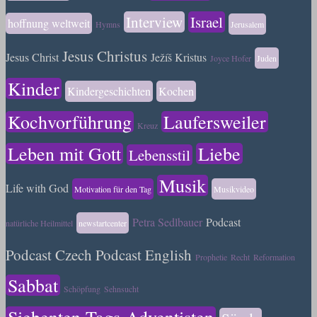
Interview
Israel
hoffnung weltweit
Hymns
Jerusalem
Jesus Christus
Jesus Christ
Ježíš Kristus
Joyce Hofer
Juden
Kinder
Kindergeschichten
Kochen
Kochvorführung
Laufersweiler
Kreuz
Leben mit Gott
Liebe
Lebensstil
Musik
Life with God
Motivation für den Tag
Musikvideo
Petra Sedlbauer
Podcast
natürliche Heilmittel
newstartcenter
Podcast Czech
Podcast English
Prophetie
Recht
Reformation
Sabbat
Schöpfung
Sehnsucht