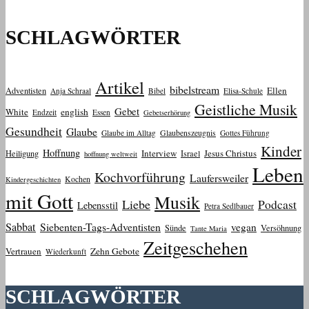
SCHLAGWÖRTER
Artikel
bibelstream
Ellen
Adventisten
Anja Schraal
Bibel
Elisa-Schule
Geistliche Musik
Gebet
White
english
Endzeit
Essen
Gebetserhörung
Gesundheit
Glaube
Glaube im Alltag
Glaubenszeugnis
Gottes Führung
Kinder
Hoffnung
Interview
Jesus Christus
Heiligung
Israel
hoffnung weltweit
Leben
Kochvorführung
Laufersweiler
Kochen
Kindergeschichten
mit Gott
Musik
Liebe
Podcast
Lebensstil
Petra Sedlbauer
Sabbat
Siebenten-Tags-Adventisten
vegan
Sünde
Versöhnung
Tante Maria
Zeitgeschehen
Vertrauen
Zehn Gebote
Wiederkunft
SCHLAGWÖRTER