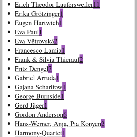
Erich Theodor Laufersweiler
11
Erika Grötzinger
1
Eugen Hartwich
1
Eva Paul
1
Eva Větrovská
2
Francesco Lamia
1
Frank & Silvia Thierauf
2
Fritz Dengel
7
Gabriel Arruda
1
Gajana Scharifow
1
George Burnside
1
Gerd Jäger
1
Gordon Anderson
6
Hans-Werner, Anja, Pia Konyen
2
Harmony-Quartet
1