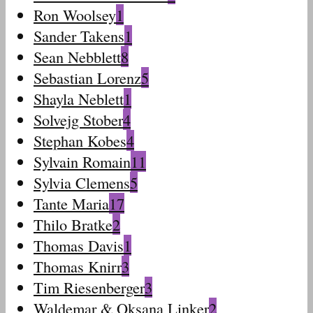
Ron Woolsey
1
Sander Takens
1
Sean Nebblett
8
Sebastian Lorenz
5
Shayla Neblett
1
Solvejg Stober
4
Stephan Kobes
4
Sylvain Romain
11
Sylvia Clemens
5
Tante Maria
17
Thilo Bratke
2
Thomas Davis
1
Thomas Knirr
3
Tim Riesenberger
3
Waldemar & Oksana Linker
2