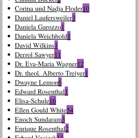
Corina und Nadja Floder
10
Daniel Laufersweiler
3
Daniela Garozzo
1
Daniela Weichhold
1
David Wilkins
1
Derrol Sawyer
11
Dr. Eva-Maria Wagner
12
Dr. theol. Alberto Treiyer
1
Dwayne Lemon
6
Edward Rosenthal
1
Elisa-Schule
16
Ellen Gould White
54
Enoch Sundaram
3
Enrique Rosenthal
2
Erhard Vasicek
13