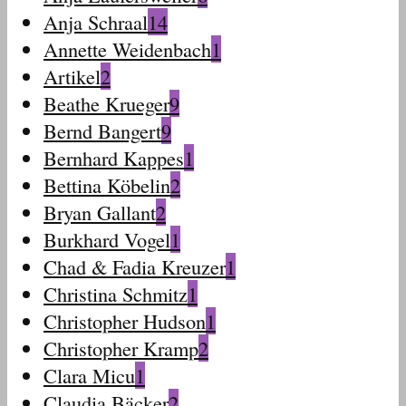
Anja Schraal
14
Annette Weidenbach
1
Artikel
2
Beathe Krueger
9
Bernd Bangert
9
Bernhard Kappes
1
Bettina Köbelin
2
Bryan Gallant
2
Burkhard Vogel
1
Chad & Fadia Kreuzer
1
Christina Schmitz
1
Christopher Hudson
1
Christopher Kramp
2
Clara Micu
1
Claudia Bäcker
2