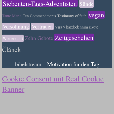
Siebenten-Tags-Adventisten
Sünde
vegan
Tante Maria
Ten Commandments
Testimony of faith
Versöhnung
Vertrauen
Víra v každodenním životě
Zeitgeschehen
Zehn Gebote
Wiederkunft
Článek
bibelstream
– Motivation für den Tag
Cookie Consent mit Real Cookie
Banner