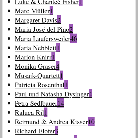
Luke & Chanteé Fisher
1
Marc Müller
1
Margaret Davis
2
Maria José del Pino
2
Maria Laufersweiler
46
Maria Nebblett
1
Marion Knirr
1
Monika Graser
4
Musaik-Quartett
1
Patricia Rosenthal
1
Paul und Natasha Dysinger
4
Petra Sedlbauer
14
Raluca Ril
1
Reimund & Andrea Kisser
10
Richard Elofer
3