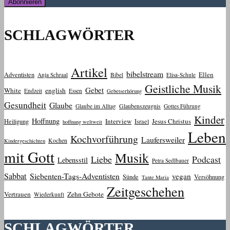
SCHLAGWÖRTER
Artikel
bibelstream
Ellen
Adventisten
Anja Schraal
Bibel
Elisa-Schule
Geistliche Musik
Gebet
White
english
Endzeit
Essen
Gebetserhörung
Gesundheit
Glaube
Glaube im Alltag
Glaubenszeugnis
Gottes Führung
Kinder
Hoffnung
Interview
Jesus Christus
Heiligung
Israel
hoffnung weltweit
Leben
Kochvorführung
Laufersweiler
Kochen
Kindergeschichten
mit Gott
Musik
Liebe
Podcast
Lebensstil
Petra Sedlbauer
Sabbat
Siebenten-Tags-Adventisten
vegan
Sünde
Versöhnung
Tante Maria
Zeitgeschehen
Vertrauen
Zehn Gebote
Wiederkunft
SCHLAGWÖRTER