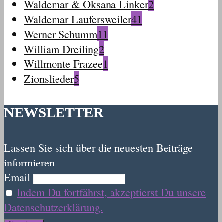
Waldemar & Oksana Linker
2
Waldemar Laufersweiler
41
Werner Schumm
11
William Dreiling
2
Willmonte Frazee
1
Zionslieder
5
NEWSLETTER
Lassen Sie sich über die neuesten Beiträge
informieren.
Email
Indem Du fortfährst, akzeptierst Du unsere
Datenschutzerklärung.