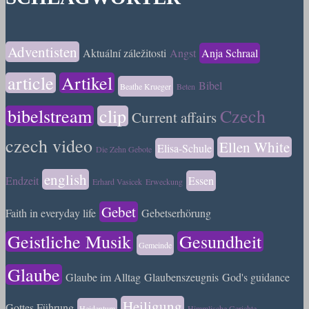
Adventisten
Aktuální záležitosti
Angst
Anja Schraal
article
Artikel
Bibel
Beathe Krueger
Beten
bibelstream
clip
Czech
Current affairs
czech video
Ellen White
Elisa-Schule
Die Zehn Gebote
english
Endzeit
Essen
Erhard Vasicek
Erweckung
Gebet
Faith in everyday life
Gebetserhörung
Geistliche Musik
Gesundheit
Gemeinde
Glaube
Glaube im Alltag
Glaubenszeugnis
God's guidance
Heiligung
Gottes Führung
Heidentum
Himmlische Gerichte