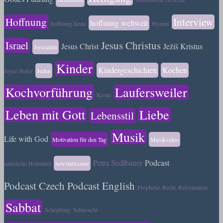
Hoffnung
Interview
hoffnung weltweit
hoffnung heute
Hymns
Israel
Jesus Christus
Jesus Christ
Ježíš Kristus
Jerusalem
Kinder
Kindergeschichten
Kochen
Joyce Hofer
Juden
Kochvorführung
Laufersweiler
Kreuz
Leben mit Gott
Liebe
Lebensstil
Musik
Life with God
Motivation für den Tag
Musikvideo
Petra Sedlbauer
Podcast
natürliche Heilmittel
newstartcenter
Podcast Czech
Podcast English
Prophetie
Recht
Reformation
Sabbat
Schöpfung
Sehnsucht