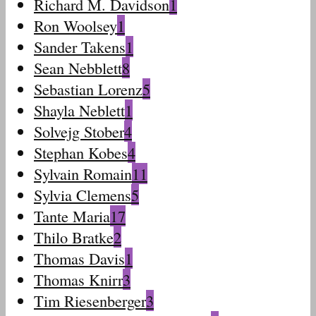
Richard M. Davidson
1
Ron Woolsey
1
Sander Takens
1
Sean Nebblett
8
Sebastian Lorenz
5
Shayla Neblett
1
Solvejg Stober
4
Stephan Kobes
4
Sylvain Romain
11
Sylvia Clemens
5
Tante Maria
17
Thilo Bratke
2
Thomas Davis
1
Thomas Knirr
3
Tim Riesenberger
3