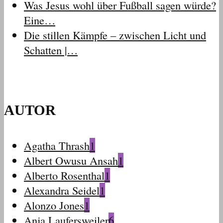
Was Jesus wohl über Fußball sagen würde?
Eine…
Die stillen Kämpfe – zwischen Licht und
Schatten |…
AUTOR
Agatha Thrash
1
Albert Owusu Ansah
1
Alberto Rosenthal
1
Alexandra Seidel
1
Alonzo Jones
1
Anja Laufersweiler
6