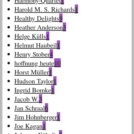
Harold M. S. Richards
1
Healthy Delights
9
Heather Anderson
3
Helge Külls
1
Helmut Haubeil
1
Henry Stober
4
hoffnung heute
10
Horst Müller
1
Hudson Taylor
1
Ingrid Bomke
1
Jacob W.
3
Jan Schraal
6
Jim Hohnberger
1
Joe Kagan
1