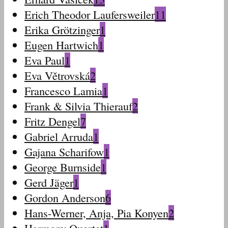
Erich Theodor Laufersweiler
11
Erika Grötzinger
1
Eugen Hartwich
1
Eva Paul
1
Eva Větrovská
2
Francesco Lamia
1
Frank & Silvia Thierauf
2
Fritz Dengel
7
Gabriel Arruda
1
Gajana Scharifow
1
George Burnside
1
Gerd Jäger
1
Gordon Anderson
6
Hans-Werner, Anja, Pia Konyen
2
Harmony-Quartet
1