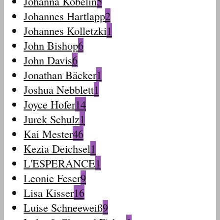
Johanna Köbelin
5
Johannes Hartlapp
2
Johannes Kolletzki
1
John Bishop
6
John Davis
6
Jonathan Bäcker
1
Joshua Nebblett
1
Joyce Hofer
14
Jurek Schulz
1
Kai Mester
46
Kezia Deichsel
1
L'ESPERANCE
1
Leonie Feser
9
Lisa Kisser
16
Luise Schneeweiß
9