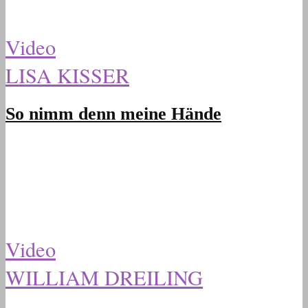
Video
LISA KISSER
So nimm denn meine Hände
Video
WILLIAM DREILING