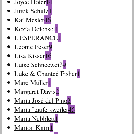
Joyce Hofer
14
Jurek Schulz
1
Kai Mester
46
Kezia Deichsel
1
L'ESPERANCE
1
Leonie Feser
9
Lisa Kisser
16
Luise Schneeweiß
9
Luke & Chanteé Fisher
1
Marc Müller
1
Margaret Davis
2
Maria José del Pino
2
Maria Laufersweiler
46
Maria Nebblett
1
Marion Knirr
1