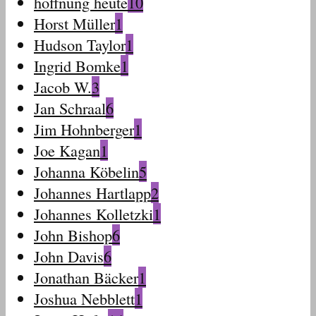
hoffnung heute
10
Horst Müller
1
Hudson Taylor
1
Ingrid Bomke
1
Jacob W.
3
Jan Schraal
6
Jim Hohnberger
1
Joe Kagan
1
Johanna Köbelin
5
Johannes Hartlapp
2
Johannes Kolletzki
1
John Bishop
6
John Davis
6
Jonathan Bäcker
1
Joshua Nebblett
1