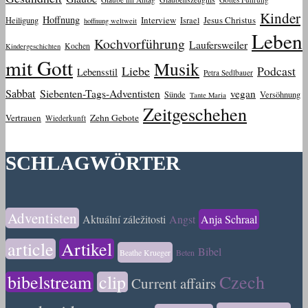
Kinder
Hoffnung
Interview
Jesus Christus
Heiligung
Israel
hoffnung weltweit
Leben
Kochvorführung
Laufersweiler
Kochen
Kindergeschichten
mit Gott
Musik
Liebe
Podcast
Lebensstil
Petra Sedlbauer
Sabbat
Siebenten-Tags-Adventisten
vegan
Sünde
Versöhnung
Tante Maria
Zeitgeschehen
Vertrauen
Zehn Gebote
Wiederkunft
SCHLAGWÖRTER
Adventisten
Aktuální záležitosti
Angst
Anja Schraal
article
Artikel
Bibel
Beathe Krueger
Beten
bibelstream
clip
Czech
Current affairs