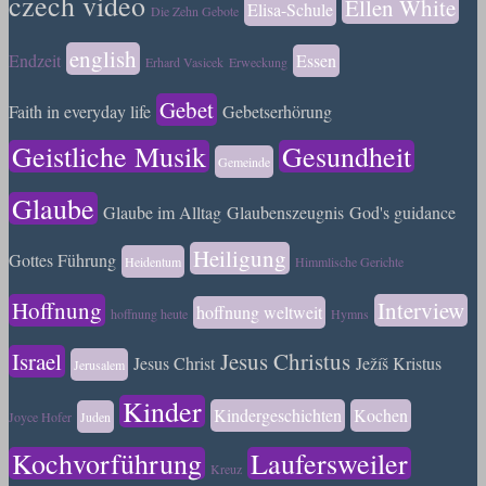
czech video
Ellen White
Elisa-Schule
Die Zehn Gebote
english
Endzeit
Essen
Erhard Vasicek
Erweckung
Gebet
Faith in everyday life
Gebetserhörung
Geistliche Musik
Gesundheit
Gemeinde
Glaube
Glaube im Alltag
Glaubenszeugnis
God's guidance
Heiligung
Gottes Führung
Heidentum
Himmlische Gerichte
Hoffnung
Interview
hoffnung weltweit
hoffnung heute
Hymns
Israel
Jesus Christus
Jesus Christ
Ježíš Kristus
Jerusalem
Kinder
Kindergeschichten
Kochen
Joyce Hofer
Juden
Kochvorführung
Laufersweiler
Kreuz