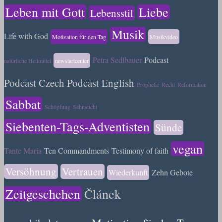
Leben mit Gott
Liebe
Lebensstil
Musik
Life with God
Motivation für den Tag
Musikvideo
Petra Sedlbauer
Podcast
natürliche Heilmittel
newstartcenter
Podcast Czech
Podcast English
Prophetie
Recht
Reformation
Sabbat
Schöpfung
Sehnsucht
Siebenten-Tags-Adventisten
Sünde
vegan
Tante Maria
Ten Commandments
Testimony of faith
Versöhnung
Vertrauen
Wiederkunft
Zehn Gebote
Zeitgeschehen
Článek