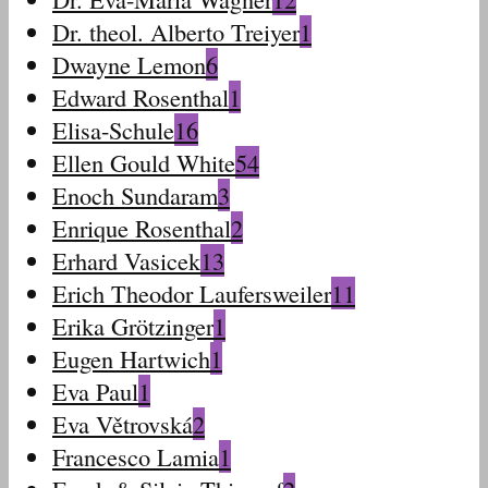
Dr. theol. Alberto Treiyer
1
Dwayne Lemon
6
Edward Rosenthal
1
Elisa-Schule
16
Ellen Gould White
54
Enoch Sundaram
3
Enrique Rosenthal
2
Erhard Vasicek
13
Erich Theodor Laufersweiler
11
Erika Grötzinger
1
Eugen Hartwich
1
Eva Paul
1
Eva Větrovská
2
Francesco Lamia
1