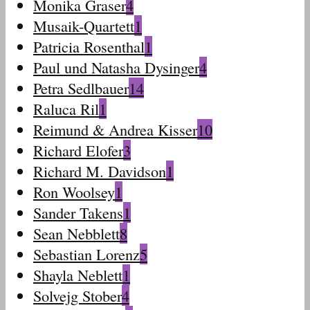
Monika Graser
4
Musaik-Quartett
1
Patricia Rosenthal
1
Paul und Natasha Dysinger
4
Petra Sedlbauer
14
Raluca Ril
1
Reimund & Andrea Kisser
10
Richard Elofer
3
Richard M. Davidson
1
Ron Woolsey
1
Sander Takens
1
Sean Nebblett
8
Sebastian Lorenz
5
Shayla Neblett
1
Solvejg Stober
4