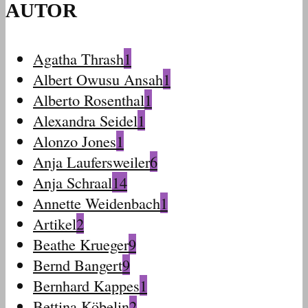
AUTOR
Agatha Thrash
1
Albert Owusu Ansah
1
Alberto Rosenthal
1
Alexandra Seidel
1
Alonzo Jones
1
Anja Laufersweiler
6
Anja Schraal
14
Annette Weidenbach
1
Artikel
2
Beathe Krueger
9
Bernd Bangert
9
Bernhard Kappes
1
Bettina Köbelin
2