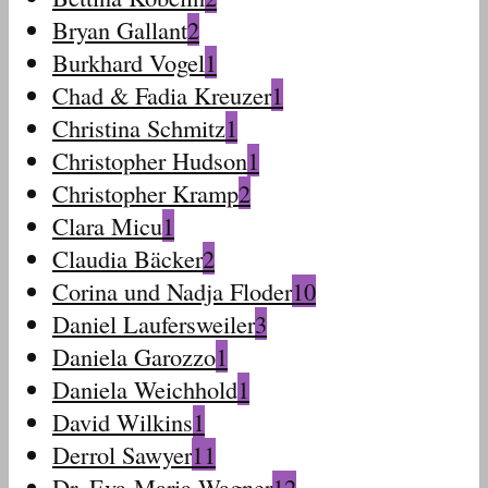
Bryan Gallant
2
Burkhard Vogel
1
Chad & Fadia Kreuzer
1
Christina Schmitz
1
Christopher Hudson
1
Christopher Kramp
2
Clara Micu
1
Claudia Bäcker
2
Corina und Nadja Floder
10
Daniel Laufersweiler
3
Daniela Garozzo
1
Daniela Weichhold
1
David Wilkins
1
Derrol Sawyer
11
Dr. Eva-Maria Wagner
12