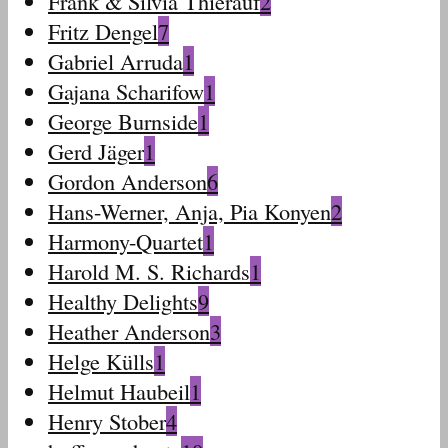
Frank & Silvia Thierauf
2
Fritz Dengel
7
Gabriel Arruda
1
Gajana Scharifow
1
George Burnside
1
Gerd Jäger
1
Gordon Anderson
6
Hans-Werner, Anja, Pia Konyen
2
Harmony-Quartet
1
Harold M. S. Richards
1
Healthy Delights
9
Heather Anderson
3
Helge Külls
1
Helmut Haubeil
1
Henry Stober
4