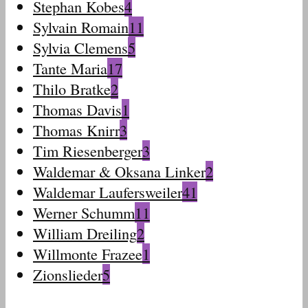
Stephan Kobes
4
Sylvain Romain
11
Sylvia Clemens
5
Tante Maria
17
Thilo Bratke
2
Thomas Davis
1
Thomas Knirr
3
Tim Riesenberger
3
Waldemar & Oksana Linker
2
Waldemar Laufersweiler
41
Werner Schumm
11
William Dreiling
2
Willmonte Frazee
1
Zionslieder
5