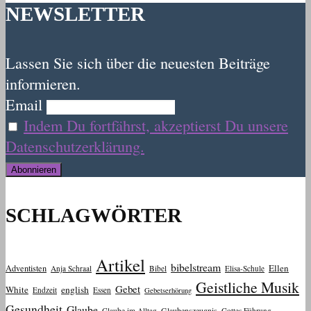
NEWSLETTER
Lassen Sie sich über die neuesten Beiträge
informieren.
Email
Indem Du fortfährst, akzeptierst Du unsere
Datenschutzerklärung.
SCHLAGWÖRTER
Artikel
bibelstream
Ellen
Adventisten
Anja Schraal
Bibel
Elisa-Schule
Geistliche Musik
Gebet
White
english
Endzeit
Essen
Gebetserhörung
Gesundheit
Glaube
Glaube im Alltag
Glaubenszeugnis
Gottes Führung