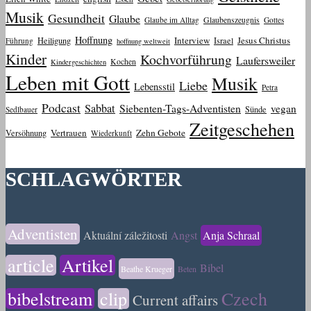
Musik
Gesundheit
Glaube
Glaube im Alltag
Glaubenszeugnis
Gottes
Hoffnung
Interview
Jesus Christus
Heiligung
Israel
Führung
hoffnung weltweit
Kinder
Kochvorführung
Laufersweiler
Kochen
Kindergeschichten
Leben mit Gott
Musik
Liebe
Lebensstil
Petra
Podcast
Sabbat
Siebenten-Tags-Adventisten
vegan
Sünde
Sedlbauer
Zeitgeschehen
Vertrauen
Zehn Gebote
Versöhnung
Wiederkunft
SCHLAGWÖRTER
Adventisten
Aktuální záležitosti
Angst
Anja Schraal
article
Artikel
Bibel
Beathe Krueger
Beten
bibelstream
clip
Czech
Current affairs