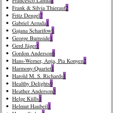
Francesco Lamia
1
Frank & Silvia Thierauf
2
Fritz Dengel
7
Gabriel Arruda
1
Gajana Scharifow
1
George Burnside
1
Gerd Jäger
1
Gordon Anderson
6
Hans-Werner, Anja, Pia Konyen
2
Harmony-Quartet
1
Harold M. S. Richards
1
Healthy Delights
9
Heather Anderson
3
Helge Külls
1
Helmut Haubeil
1