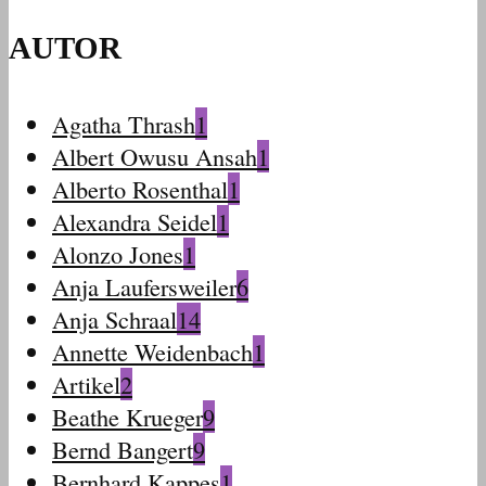
AUTOR
Agatha Thrash
1
Albert Owusu Ansah
1
Alberto Rosenthal
1
Alexandra Seidel
1
Alonzo Jones
1
Anja Laufersweiler
6
Anja Schraal
14
Annette Weidenbach
1
Artikel
2
Beathe Krueger
9
Bernd Bangert
9
Bernhard Kappes
1