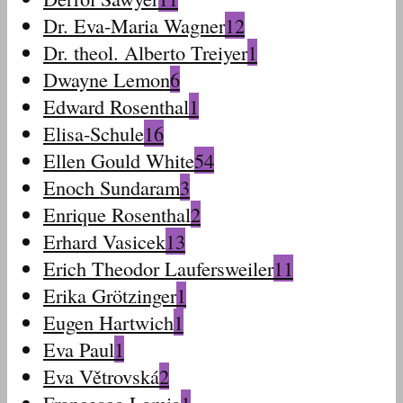
Dr. Eva-Maria Wagner
12
Dr. theol. Alberto Treiyer
1
Dwayne Lemon
6
Edward Rosenthal
1
Elisa-Schule
16
Ellen Gould White
54
Enoch Sundaram
3
Enrique Rosenthal
2
Erhard Vasicek
13
Erich Theodor Laufersweiler
11
Erika Grötzinger
1
Eugen Hartwich
1
Eva Paul
1
Eva Větrovská
2