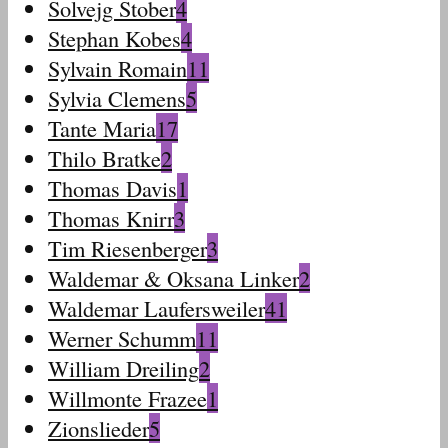
Solvejg Stober
4
Stephan Kobes
4
Sylvain Romain
11
Sylvia Clemens
5
Tante Maria
17
Thilo Bratke
2
Thomas Davis
1
Thomas Knirr
3
Tim Riesenberger
3
Waldemar & Oksana Linker
2
Waldemar Laufersweiler
41
Werner Schumm
11
William Dreiling
2
Willmonte Frazee
1
Zionslieder
5