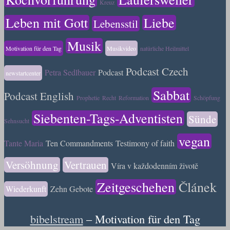
Kreuz
Leben mit Gott
Liebe
Lebensstil
Musik
Motivation für den Tag
Musikvideo
natürliche Heilmittel
Podcast Czech
Petra Sedlbauer
Podcast
newstartcenter
Sabbat
Podcast English
Prophetie
Recht
Reformation
Schöpfung
Siebenten-Tags-Adventisten
Sünde
Sehnsucht
vegan
Tante Maria
Ten Commandments
Testimony of faith
Versöhnung
Vertrauen
Víra v každodenním životě
Zeitgeschehen
Článek
Wiederkunft
Zehn Gebote
bibelstream
– Motivation für den Tag