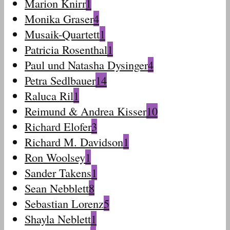
Marion Knirr
1
Monika Graser
4
Musaik-Quartett
1
Patricia Rosenthal
1
Paul und Natasha Dysinger
4
Petra Sedlbauer
14
Raluca Ril
1
Reimund & Andrea Kisser
10
Richard Elofer
3
Richard M. Davidson
1
Ron Woolsey
1
Sander Takens
1
Sean Nebblett
8
Sebastian Lorenz
5
Shayla Neblett
1