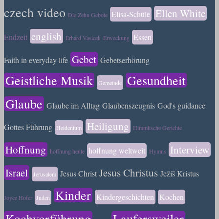
czech video
Ellen White
Elisa-Schule
Die Zehn Gebote
english
Endzeit
Essen
Erhard Vasicek
Erweckung
Gebet
Faith in everyday life
Gebetserhörung
Geistliche Musik
Gesundheit
Gemeinde
Glaube
Glaube im Alltag
Glaubenszeugnis
God's guidance
Heiligung
Gottes Führung
Heidentum
Himmlische Gerichte
Hoffnung
Interview
hoffnung weltweit
hoffnung heute
Hymns
Israel
Jesus Christus
Jesus Christ
Ježíš Kristus
Jerusalem
Kinder
Kindergeschichten
Kochen
Joyce Hofer
Juden
Kochvorführung
Laufersweiler