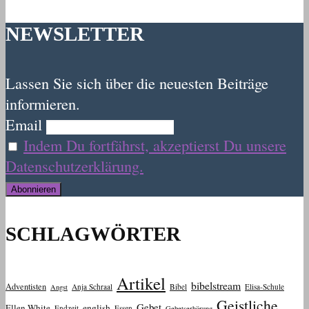
NEWSLETTER
Lassen Sie sich über die neuesten Beiträge
informieren.
Email
Indem Du fortfährst, akzeptierst Du unsere
Datenschutzerklärung.
SCHLAGWÖRTER
Artikel
bibelstream
Adventisten
Anja Schraal
Bibel
Elisa-Schule
Angst
Geistliche
Gebet
Ellen White
english
Endzeit
Essen
Gebetserhörung