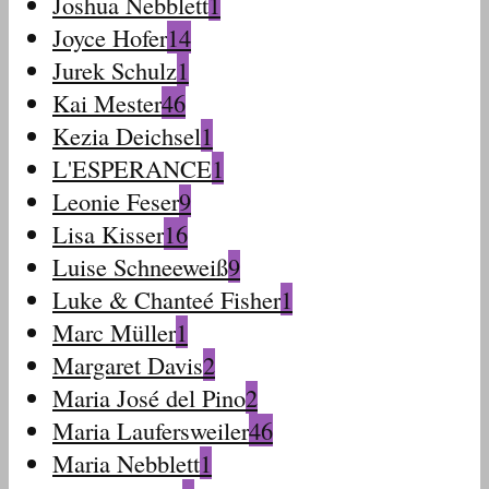
Joshua Nebblett
1
Joyce Hofer
14
Jurek Schulz
1
Kai Mester
46
Kezia Deichsel
1
L'ESPERANCE
1
Leonie Feser
9
Lisa Kisser
16
Luise Schneeweiß
9
Luke & Chanteé Fisher
1
Marc Müller
1
Margaret Davis
2
Maria José del Pino
2
Maria Laufersweiler
46
Maria Nebblett
1