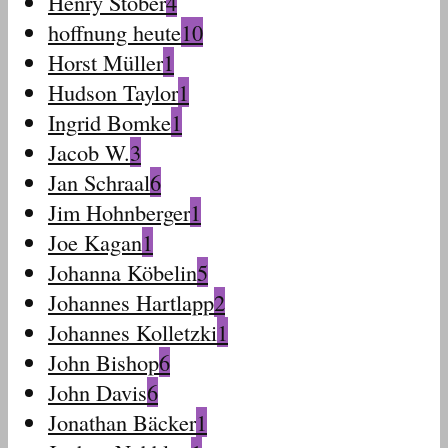
Henry Stober
4
hoffnung heute
10
Horst Müller
1
Hudson Taylor
1
Ingrid Bomke
1
Jacob W.
3
Jan Schraal
6
Jim Hohnberger
1
Joe Kagan
1
Johanna Köbelin
5
Johannes Hartlapp
2
Johannes Kolletzki
1
John Bishop
6
John Davis
6
Jonathan Bäcker
1