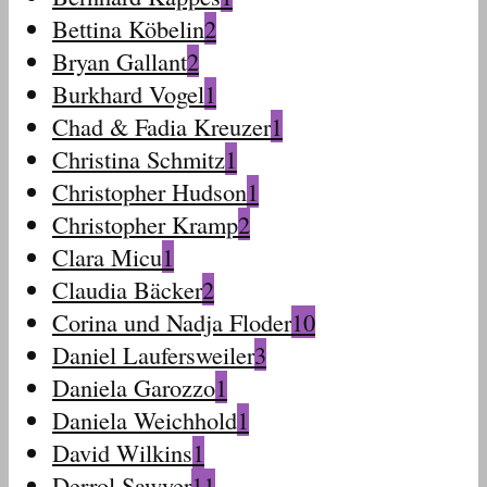
Bettina Köbelin
2
Bryan Gallant
2
Burkhard Vogel
1
Chad & Fadia Kreuzer
1
Christina Schmitz
1
Christopher Hudson
1
Christopher Kramp
2
Clara Micu
1
Claudia Bäcker
2
Corina und Nadja Floder
10
Daniel Laufersweiler
3
Daniela Garozzo
1
Daniela Weichhold
1
David Wilkins
1
Derrol Sawyer
11