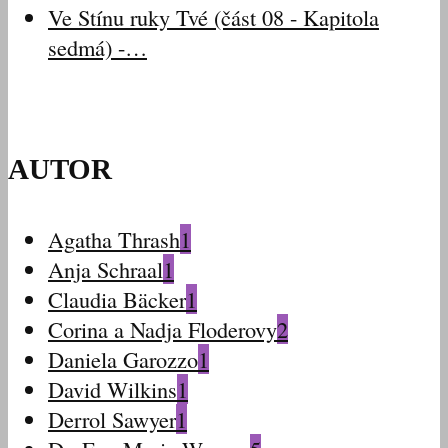
Ve Stínu ruky Tvé (část 08 - Kapitola
sedmá) -…
AUTOR
Agatha Thrash
1
Anja Schraal
1
Claudia Bäcker
1
Corina a Nadja Floderovy
2
Daniela Garozzo
1
David Wilkins
1
Derrol Sawyer
1