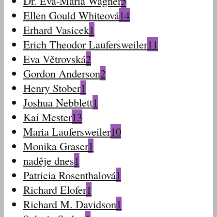
Dr. Eva-Maria Wagner
5
Ellen Gould Whiteová
14
Erhard Vasicek
1
Erich Theodor Laufersweiler
11
Eva Větrovská
2
Gordon Anderson
2
Henry Stober
1
Joshua Nebblett
1
Kai Mester
13
Maria Laufersweiler
10
Monika Graser
1
naděje dnes
1
Patricia Rosenthalová
1
Richard Elofer
1
Richard M. Davidson
1