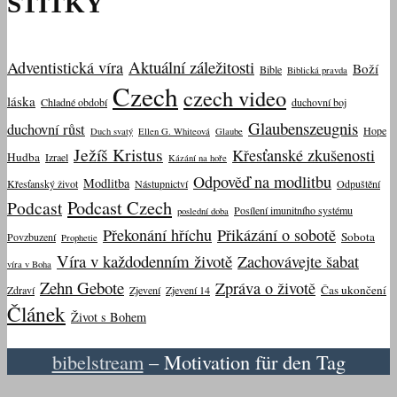
ŠTÍTKY
Aktuální záležitosti
Adventistická víra
Boží
Bible
Biblická pravda
Czech
czech video
láska
Chladné období
duchovní boj
Glaubenszeugnis
duchovní růst
Hope
Duch svatý
Ellen G. Whiteová
Glaube
Ježíš Kristus
Křesťanské zkušenosti
Hudba
Izrael
Kázání na hoře
Odpověď na modlitbu
Modlitba
Křesťanský život
Nástupnictví
Odpuštění
Podcast Czech
Podcast
Posílení imunitního systému
poslední doba
Překonání hříchu
Přikázání o sobotě
Sobota
Povzbuzení
Prophetie
Víra v každodenním životě
Zachovávejte šabat
víra v Boha
Zehn Gebote
Zpráva o životě
Čas ukončení
Zdraví
Zjevení
Zjevení 14
Článek
Život s Bohem
bibelstream
– Motivation für den Tag