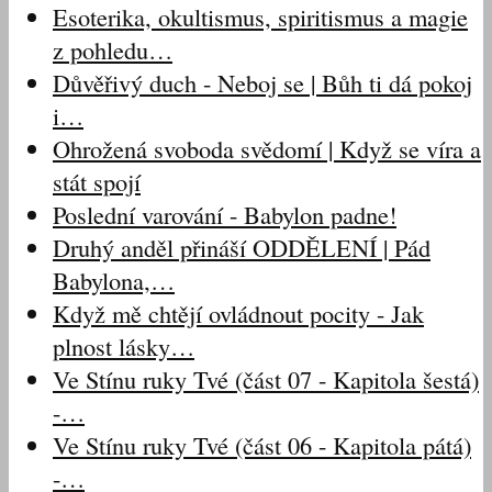
Esoterika, okultismus, spiritismus a magie
z pohledu…
Důvěřivý duch - Neboj se | Bůh ti dá pokoj
i…
Ohrožená svoboda svědomí | Když se víra a
stát spojí
Poslední varování - Babylon padne!
Druhý anděl přináší ODDĚLENÍ | Pád
Babylona,…
Když mě chtějí ovládnout pocity - Jak
plnost lásky…
Ve Stínu ruky Tvé (část 07 - Kapitola šestá)
-…
Ve Stínu ruky Tvé (část 06 - Kapitola pátá)
-…