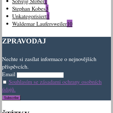
Solvejg Stober
1
Stephan Kobes
3
Unkategorisiert
1
Waldemar Laufersweiler
10
ZPRAVODAJ
Nechte si zasílat informace o nejnovějších
příspěvcích.
Email
Souhlasím se zásadami ochrany osobních
údajů.