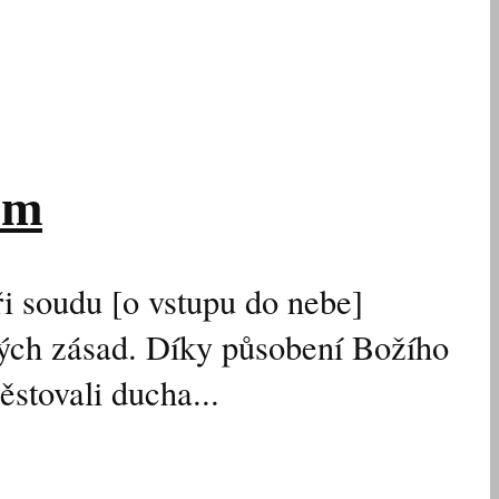
em
ři soudu [o vstupu do nebe]
ových zásad. Díky působení Božího
ěstovali ducha...