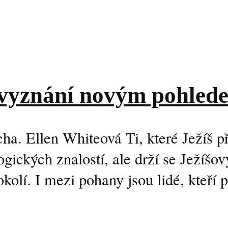
ho vyznání novým pohled
a. Ellen Whiteová Ti, které Ježíš p
gických znalostí, ale drží se Ježíš
olí. I mezi pohany jsou lidé, kteří p