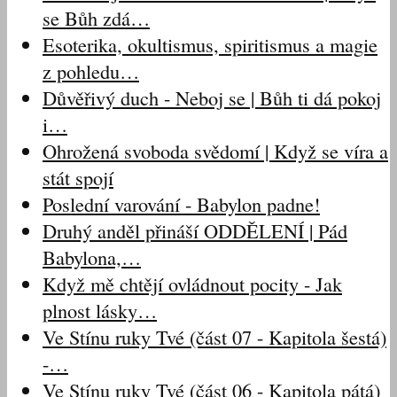
se Bůh zdá…
Esoterika, okultismus, spiritismus a magie
z pohledu…
Důvěřivý duch - Neboj se | Bůh ti dá pokoj
i…
Ohrožená svoboda svědomí | Když se víra a
stát spojí
Poslední varování - Babylon padne!
Druhý anděl přináší ODDĚLENÍ | Pád
Babylona,…
Když mě chtějí ovládnout pocity - Jak
plnost lásky…
Ve Stínu ruky Tvé (část 07 - Kapitola šestá)
-…
Ve Stínu ruky Tvé (část 06 - Kapitola pátá)