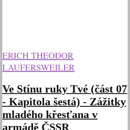
ERICH THEODOR
LAUFERSWEILER
Ve Stínu ruky Tvé (část 07
- Kapitola šestá) - Zážitky
mladého křesťana v
armádě ČSSR