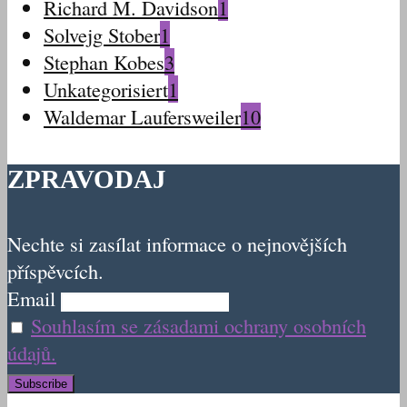
Richard M. Davidson
1
Solvejg Stober
1
Stephan Kobes
3
Unkategorisiert
1
Waldemar Laufersweiler
10
ZPRAVODAJ
Nechte si zasílat informace o nejnovějších
příspěvcích.
Email
Souhlasím se zásadami ochrany osobních
údajů.