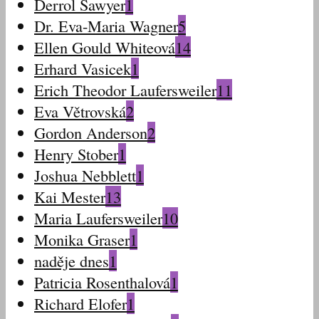
Derrol Sawyer
1
Dr. Eva-Maria Wagner
5
Ellen Gould Whiteová
14
Erhard Vasicek
1
Erich Theodor Laufersweiler
11
Eva Větrovská
2
Gordon Anderson
2
Henry Stober
1
Joshua Nebblett
1
Kai Mester
13
Maria Laufersweiler
10
Monika Graser
1
naděje dnes
1
Patricia Rosenthalová
1
Richard Elofer
1