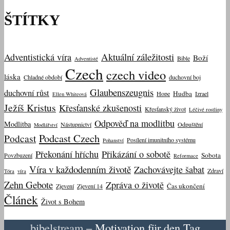
ŠTÍTKY
Aktuální záležitosti
Adventistická víra
Boží
Bible
Adventisté
Czech
czech video
láska
Chladné období
duchovní boj
Glaubenszeugnis
duchovní růst
Hudba
Hope
Izrael
Ellen Whiteová
Ježíš Kristus
Křesťanské zkušenosti
Křesťanský život
Léčivé rostliny
Odpověď na modlitbu
Modlitba
Nástupnictví
Odpuštění
Modlářství
Podcast Czech
Podcast
Posílení imunitního systému
Pohanství
Překonání hříchu
Přikázání o sobotě
Sobota
Povzbuzení
Reformace
Víra v každodenním životě
Zachovávejte šabat
Zdraví
Tóra
víra
Zehn Gebote
Zpráva o životě
Čas ukončení
Zjevení
Zjevení 14
Článek
Život s Bohem
bibelstream
– Motivation für den Tag