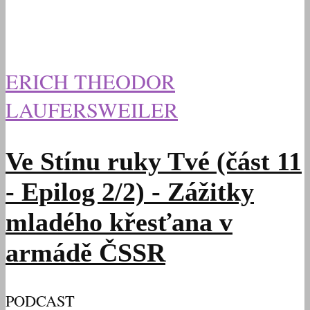
ERICH THEODOR
LAUFERSWEILER
Ve Stínu ruky Tvé (část 11
- Epilog 2/2) - Zážitky
mladého křesťana v
armádě ČSSR
PODCAST