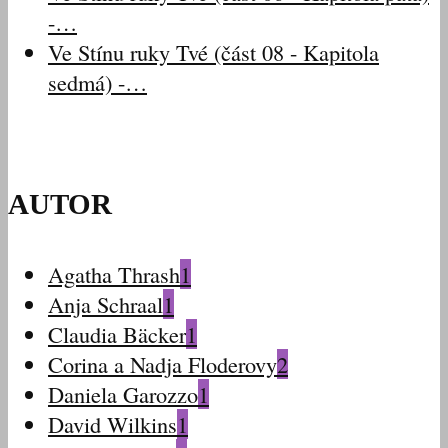
-…
Ve Stínu ruky Tvé (část 08 - Kapitola
sedmá) -…
AUTOR
Agatha Thrash
1
Anja Schraal
1
Claudia Bäcker
1
Corina a Nadja Floderovy
2
Daniela Garozzo
1
David Wilkins
1