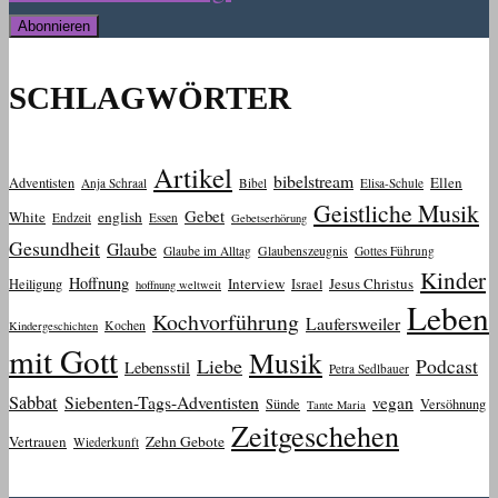
SCHLAGWÖRTER
Artikel
bibelstream
Ellen
Adventisten
Anja Schraal
Bibel
Elisa-Schule
Geistliche Musik
Gebet
White
english
Endzeit
Essen
Gebetserhörung
Gesundheit
Glaube
Glaube im Alltag
Glaubenszeugnis
Gottes Führung
Kinder
Hoffnung
Interview
Jesus Christus
Heiligung
Israel
hoffnung weltweit
Leben
Kochvorführung
Laufersweiler
Kochen
Kindergeschichten
mit Gott
Musik
Liebe
Podcast
Lebensstil
Petra Sedlbauer
Sabbat
Siebenten-Tags-Adventisten
vegan
Sünde
Versöhnung
Tante Maria
Zeitgeschehen
Vertrauen
Zehn Gebote
Wiederkunft