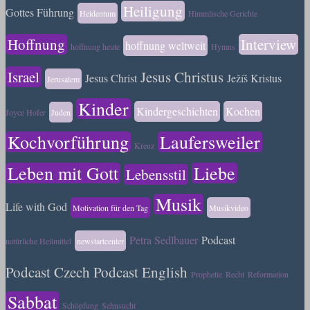
Heiligung
Gottes Führung
Heidentum
Himmlische Gerichte
Hoffnung
Interview
hoffnung weltweit
hoffnung heute
Hymns
Israel
Jesus Christus
Jesus Christ
Ježíš Kristus
Jerusalem
Kinder
Kindergeschichten
Kochen
Joyce Hofer
Juden
Kochvorführung
Laufersweiler
Kreuz
Leben mit Gott
Liebe
Lebensstil
Musik
Life with God
Motivation für den Tag
Musikvideo
Petra Sedlbauer
Podcast
natürliche Heilmittel
newstartcenter
Podcast Czech
Podcast English
Prophetie
Recht
Reformation
Sabbat
Schöpfung
Sehnsucht