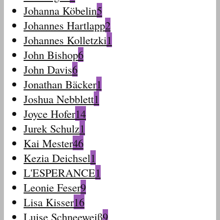
Johanna Köbelin
5
Johannes Hartlapp
2
Johannes Kolletzki
1
John Bishop
6
John Davis
6
Jonathan Bäcker
1
Joshua Nebblett
1
Joyce Hofer
14
Jurek Schulz
1
Kai Mester
46
Kezia Deichsel
1
L'ESPERANCE
1
Leonie Feser
9
Lisa Kisser
16
Luise Schneeweiß
9