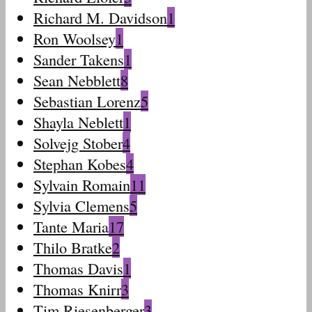
Richard M. Davidson
1
Ron Woolsey
1
Sander Takens
1
Sean Nebblett
8
Sebastian Lorenz
5
Shayla Neblett
1
Solvejg Stober
4
Stephan Kobes
4
Sylvain Romain
11
Sylvia Clemens
5
Tante Maria
17
Thilo Bratke
2
Thomas Davis
1
Thomas Knirr
3
Tim Riesenberger
3