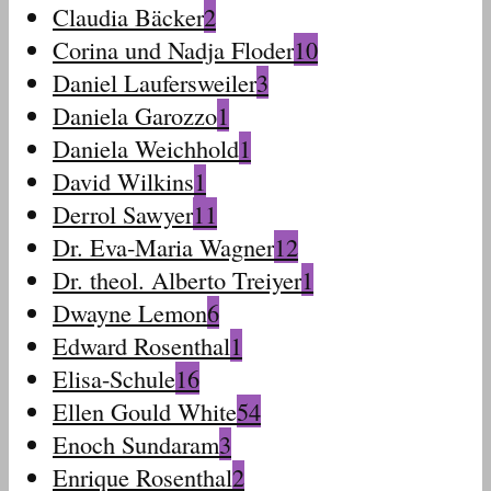
Claudia Bäcker
2
Corina und Nadja Floder
10
Daniel Laufersweiler
3
Daniela Garozzo
1
Daniela Weichhold
1
David Wilkins
1
Derrol Sawyer
11
Dr. Eva-Maria Wagner
12
Dr. theol. Alberto Treiyer
1
Dwayne Lemon
6
Edward Rosenthal
1
Elisa-Schule
16
Ellen Gould White
54
Enoch Sundaram
3
Enrique Rosenthal
2