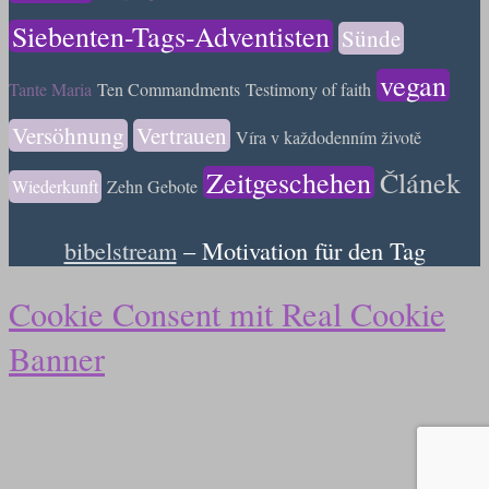
Siebenten-Tags-Adventisten
Sünde
vegan
Tante Maria
Ten Commandments
Testimony of faith
Versöhnung
Vertrauen
Víra v každodenním životě
Zeitgeschehen
Článek
Wiederkunft
Zehn Gebote
bibelstream
– Motivation für den Tag
Cookie Consent mit Real Cookie
Banner