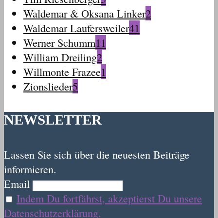
Waldemar & Oksana Linker
2
Waldemar Laufersweiler
41
Werner Schumm
11
William Dreiling
2
Willmonte Frazee
1
Zionslieder
5
NEWSLETTER
Lassen Sie sich über die neuesten Beiträge
informieren.
Email
Indem Du fortfährst, akzeptierst Du unsere
Datenschutzerklärung.