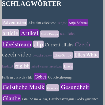
SCHLAGWÖRTER
Adventisten
Aktuální záležitosti
Angst
Anja Schraal
article
Artikel
Bibel
Beathe Krueger
Beten
bibelstream
clip
Czech
Current affairs
czech video
Ellen White
Elisa-Schule
Die Zehn Gebote
english
Endzeit
Essen
Erhard Vasicek
Erweckung
Gebet
Faith in everyday life
Gebetserhörung
Geistliche Musik
Gesundheit
Gemeinde
Glaube
Glaube im Alltag
Glaubenszeugnis
God's guidance