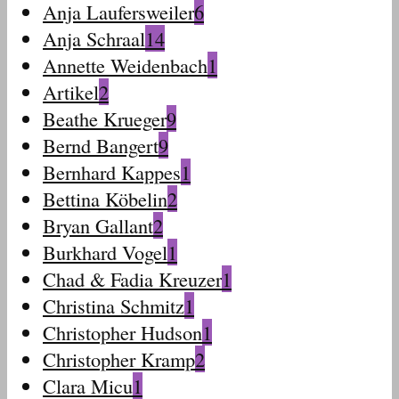
Anja Laufersweiler
6
Anja Schraal
14
Annette Weidenbach
1
Artikel
2
Beathe Krueger
9
Bernd Bangert
9
Bernhard Kappes
1
Bettina Köbelin
2
Bryan Gallant
2
Burkhard Vogel
1
Chad & Fadia Kreuzer
1
Christina Schmitz
1
Christopher Hudson
1
Christopher Kramp
2
Clara Micu
1