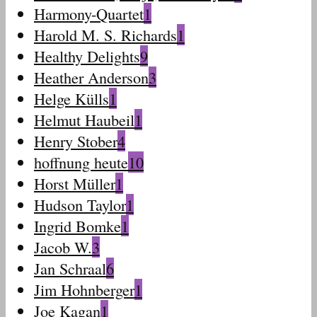
Harmony-Quartet
1
Harold M. S. Richards
1
Healthy Delights
9
Heather Anderson
3
Helge Külls
1
Helmut Haubeil
1
Henry Stober
4
hoffnung heute
10
Horst Müller
1
Hudson Taylor
1
Ingrid Bomke
1
Jacob W.
3
Jan Schraal
6
Jim Hohnberger
1
Joe Kagan
1