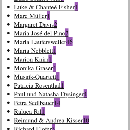
Luke & Chanteé Fisher
1
Marc Müller
1
Margaret Davis
2
Maria José del Pino
2
Maria Laufersweiler
46
Maria Nebblett
1
Marion Knirr
1
Monika Graser
4
Musaik-Quartett
1
Patricia Rosenthal
1
Paul und Natasha Dysinger
4
Petra Sedlbauer
14
Raluca Ril
1
Reimund & Andrea Kisser
10
Richard Elofer
3