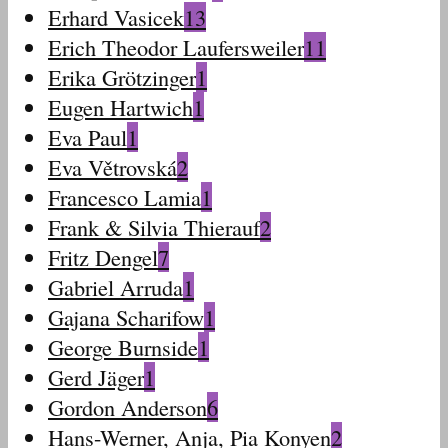
Erhard Vasicek
13
Erich Theodor Laufersweiler
11
Erika Grötzinger
1
Eugen Hartwich
1
Eva Paul
1
Eva Větrovská
2
Francesco Lamia
1
Frank & Silvia Thierauf
2
Fritz Dengel
7
Gabriel Arruda
1
Gajana Scharifow
1
George Burnside
1
Gerd Jäger
1
Gordon Anderson
6
Hans-Werner, Anja, Pia Konyen
2