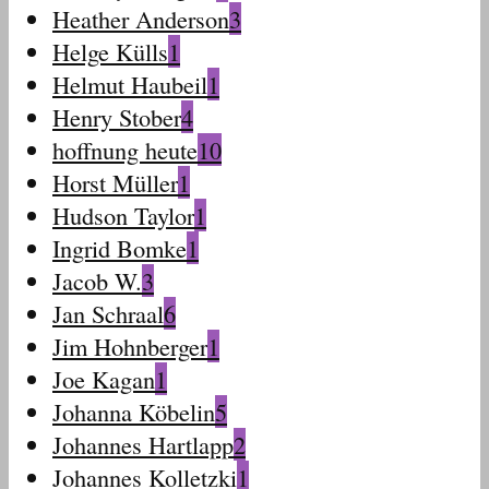
Heather Anderson
3
Helge Külls
1
Helmut Haubeil
1
Henry Stober
4
hoffnung heute
10
Horst Müller
1
Hudson Taylor
1
Ingrid Bomke
1
Jacob W.
3
Jan Schraal
6
Jim Hohnberger
1
Joe Kagan
1
Johanna Köbelin
5
Johannes Hartlapp
2
Johannes Kolletzki
1