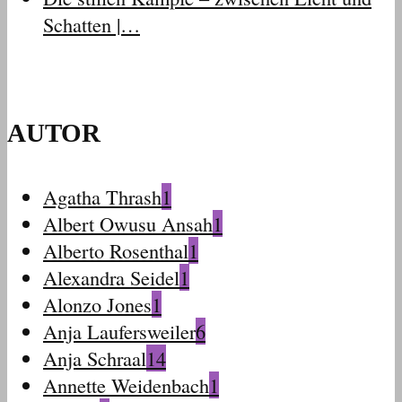
Schatten |…
AUTOR
Agatha Thrash
1
Albert Owusu Ansah
1
Alberto Rosenthal
1
Alexandra Seidel
1
Alonzo Jones
1
Anja Laufersweiler
6
Anja Schraal
14
Annette Weidenbach
1