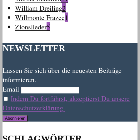
William Dreiling
2
Willmonte Frazee
1
Zionslieder
5
NEWSLETTER
Lassen Sie sich über die neuesten Beiträge
informieren.
Email
Indem Du fortfährst, akzeptierst Du unsere
Datenschutzerklärung.
SCHLAGWÖRTER