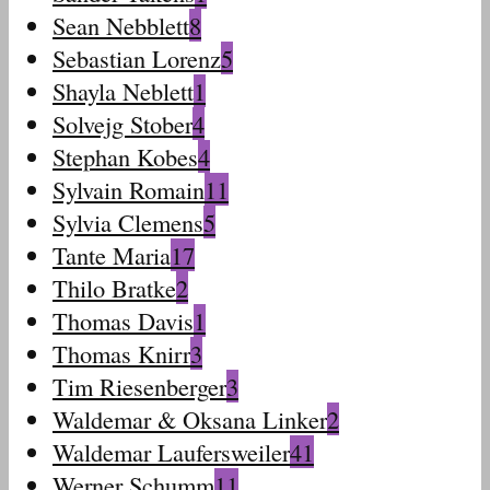
Sean Nebblett
8
Sebastian Lorenz
5
Shayla Neblett
1
Solvejg Stober
4
Stephan Kobes
4
Sylvain Romain
11
Sylvia Clemens
5
Tante Maria
17
Thilo Bratke
2
Thomas Davis
1
Thomas Knirr
3
Tim Riesenberger
3
Waldemar & Oksana Linker
2
Waldemar Laufersweiler
41
Werner Schumm
11