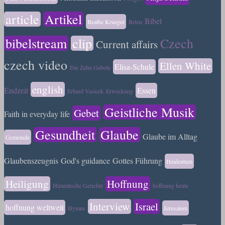
article
Artikel
Bibel
Beathe Krueger
Beten
bibelstream
clip
Czech
Current affairs
czech video
Ellen White
Elisa-Schule
Die Zehn Gebote
english
Endzeit
Essen
Erhard Vasicek
Erweckung
Geistliche Musik
Gebet
Faith in everyday life
Gesundheit
Glaube
Glaube im Alltag
Gemeinde
Glaubenszeugnis
God's guidance
Gottes Führung
Heidentum
Heiligung
Hoffnung
Himmlische Gerichte
hoffnung heute
Interview
Israel
hoffnung weltweit
Hymns
Jerusalem