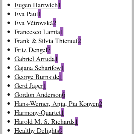
Eugen Hartwich
1
Eva Paul
1
Eva Větrovská
2
Francesco Lamia
1
Frank & Silvia Thierauf
2
Fritz Dengel
7
Gabriel Arruda
1
Gajana Scharifow
1
George Burnside
1
Gerd Jäger
1
Gordon Anderson
6
Hans-Werner, Anja, Pia Konyen
2
Harmony-Quartet
1
Harold M. S. Richards
1
Healthy Delights
9