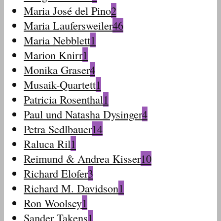
Maria José del Pino
2
Maria Laufersweiler
46
Maria Nebblett
1
Marion Knirr
1
Monika Graser
4
Musaik-Quartett
1
Patricia Rosenthal
1
Paul und Natasha Dysinger
4
Petra Sedlbauer
14
Raluca Ril
1
Reimund & Andrea Kisser
10
Richard Elofer
3
Richard M. Davidson
1
Ron Woolsey
1
Sander Takens
1