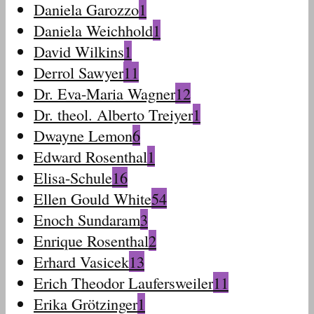
Daniela Garozzo
1
Daniela Weichhold
1
David Wilkins
1
Derrol Sawyer
11
Dr. Eva-Maria Wagner
12
Dr. theol. Alberto Treiyer
1
Dwayne Lemon
6
Edward Rosenthal
1
Elisa-Schule
16
Ellen Gould White
54
Enoch Sundaram
3
Enrique Rosenthal
2
Erhard Vasicek
13
Erich Theodor Laufersweiler
11
Erika Grötzinger
1