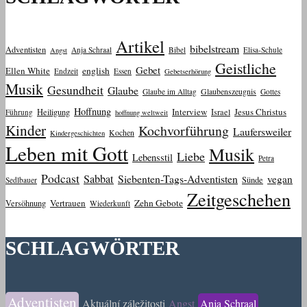
Artikel
bibelstream
Adventisten
Anja Schraal
Bibel
Elisa-Schule
Angst
Geistliche
Gebet
Ellen White
english
Endzeit
Essen
Gebetserhörung
Musik
Gesundheit
Glaube
Glaube im Alltag
Glaubenszeugnis
Gottes
Hoffnung
Interview
Jesus Christus
Heiligung
Israel
Führung
hoffnung weltweit
Kinder
Kochvorführung
Laufersweiler
Kochen
Kindergeschichten
Leben mit Gott
Musik
Liebe
Lebensstil
Petra
Podcast
Sabbat
Siebenten-Tags-Adventisten
vegan
Sünde
Sedlbauer
Zeitgeschehen
Vertrauen
Zehn Gebote
Versöhnung
Wiederkunft
SCHLAGWÖRTER
Adventisten
Aktuální záležitosti
Angst
Anja Schraal