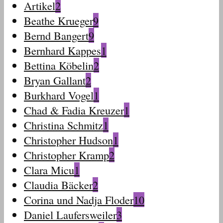
Artikel
2
Beathe Krueger
9
Bernd Bangert
9
Bernhard Kappes
1
Bettina Köbelin
2
Bryan Gallant
2
Burkhard Vogel
1
Chad & Fadia Kreuzer
1
Christina Schmitz
1
Christopher Hudson
1
Christopher Kramp
2
Clara Micu
1
Claudia Bäcker
2
Corina und Nadja Floder
10
Daniel Laufersweiler
3