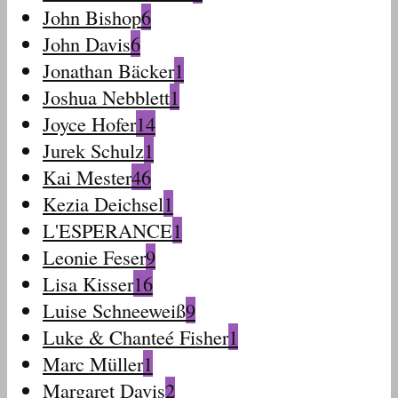
John Bishop
6
John Davis
6
Jonathan Bäcker
1
Joshua Nebblett
1
Joyce Hofer
14
Jurek Schulz
1
Kai Mester
46
Kezia Deichsel
1
L'ESPERANCE
1
Leonie Feser
9
Lisa Kisser
16
Luise Schneeweiß
9
Luke & Chanteé Fisher
1
Marc Müller
1
Margaret Davis
2