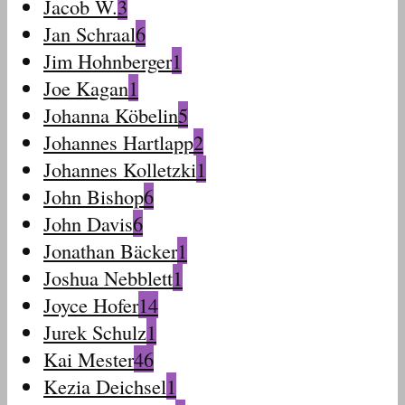
Jacob W.
3
Jan Schraal
6
Jim Hohnberger
1
Joe Kagan
1
Johanna Köbelin
5
Johannes Hartlapp
2
Johannes Kolletzki
1
John Bishop
6
John Davis
6
Jonathan Bäcker
1
Joshua Nebblett
1
Joyce Hofer
14
Jurek Schulz
1
Kai Mester
46
Kezia Deichsel
1