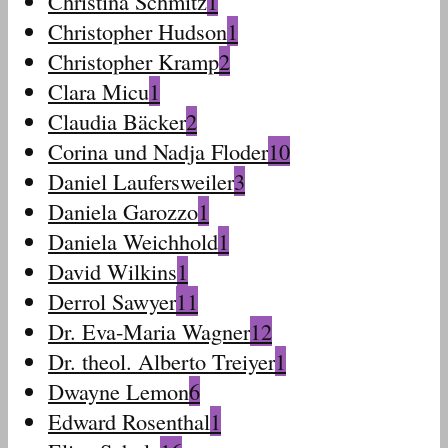
Christina Schmitz
1
Christopher Hudson
1
Christopher Kramp
2
Clara Micu
1
Claudia Bäcker
2
Corina und Nadja Floder
10
Daniel Laufersweiler
3
Daniela Garozzo
1
Daniela Weichhold
1
David Wilkins
1
Derrol Sawyer
11
Dr. Eva-Maria Wagner
12
Dr. theol. Alberto Treiyer
1
Dwayne Lemon
6
Edward Rosenthal
1