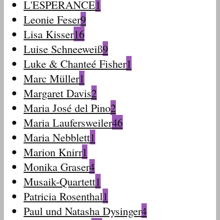
L'ESPERANCE
1
Leonie Feser
9
Lisa Kisser
16
Luise Schneeweiß
9
Luke & Chanteé Fisher
1
Marc Müller
1
Margaret Davis
2
Maria José del Pino
2
Maria Laufersweiler
46
Maria Nebblett
1
Marion Knirr
1
Monika Graser
4
Musaik-Quartett
1
Patricia Rosenthal
1
Paul und Natasha Dysinger
4