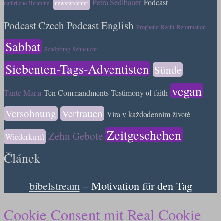
Petra Sedlbauer
Podcast
natürliche Heilmittel
newstartcenter
Podcast Czech
Podcast English
Prophetie
Recht
Reformation
Sabbat
Schöpfung
Sehnsucht
Siebenten-Tags-Adventisten
Sünde
vegan
Tante Maria
Ten Commandments
Testimony of faith
Versöhnung
Vertrauen
Víra v každodenním životě
Zeitgeschehen
Zehn Gebote
Wiederkunft
Článek
bibelstream
– Motivation für den Tag
Cookie Consent mit Real Cookie