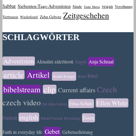
Sabbat
Siebenten-Tags-Adventisten
vegan
Sünde
Versöhnung
Tante Maria
Zeitgeschehen
Vertrauen
Zehn Gebote
Wiederkunft
SCHLAGWÖRTER
Adventisten
Aktuální záležitosti
Angst
Anja Schraal
article
Artikel
Bibel
Beathe Krueger
Beten
bibelstream
clip
Czech
Current affairs
czech video
Ellen White
Elisa-Schule
Die Zehn Gebote
english
Endzeit
Essen
Erhard Vasicek
Erweckung
Gebet
Faith in everyday life
Gebetserhörung