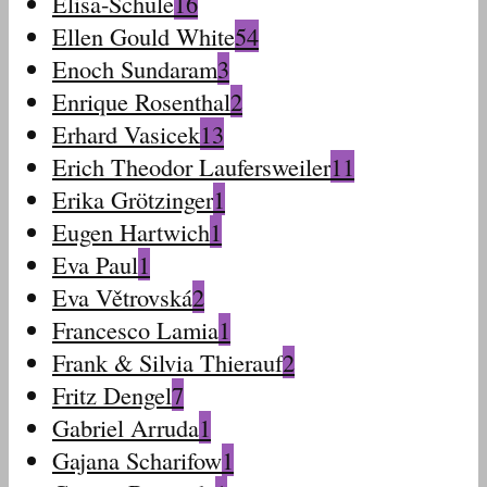
Elisa-Schule
16
Ellen Gould White
54
Enoch Sundaram
3
Enrique Rosenthal
2
Erhard Vasicek
13
Erich Theodor Laufersweiler
11
Erika Grötzinger
1
Eugen Hartwich
1
Eva Paul
1
Eva Větrovská
2
Francesco Lamia
1
Frank & Silvia Thierauf
2
Fritz Dengel
7
Gabriel Arruda
1
Gajana Scharifow
1