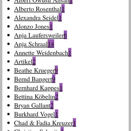
Alberto Rosenthal
1
Alexandra Seidel
1
Alonzo Jones
1
Anja Laufersweiler
6
Anja Schraal
14
Annette Weidenbach
1
Artikel
2
Beathe Krueger
9
Bernd Bangert
9
Bernhard Kappes
1
Bettina Köbelin
2
Bryan Gallant
2
Burkhard Vogel
1
Chad & Fadia Kreuzer
1