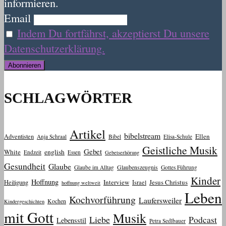
informieren.
Email
Indem Du fortfährst, akzeptierst Du unsere
Datenschutzerklärung.
SCHLAGWÖRTER
Artikel
bibelstream
Ellen
Adventisten
Anja Schraal
Bibel
Elisa-Schule
Geistliche Musik
Gebet
White
english
Endzeit
Essen
Gebetserhörung
Gesundheit
Glaube
Glaube im Alltag
Glaubenszeugnis
Gottes Führung
Kinder
Hoffnung
Interview
Jesus Christus
Heiligung
Israel
hoffnung weltweit
Leben
Kochvorführung
Laufersweiler
Kochen
Kindergeschichten
mit Gott
Musik
Liebe
Podcast
Lebensstil
Petra Sedlbauer