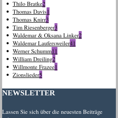
Thilo Bratke
2
Thomas Davis
1
Thomas Knirr
3
Tim Riesenberger
3
Waldemar & Oksana Linker
2
Waldemar Laufersweiler
41
Werner Schumm
11
William Dreiling
2
Willmonte Frazee
1
Zionslieder
5
NEWSLETTER
Lassen Sie sich über die neuesten Beiträge