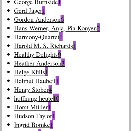
George Burnside
1
Gerd Jäger
1
Gordon Anderson
6
Hans-Werner, Anja, Pia Konyen
2
Harmony-Quartet
1
Harold M. S. Richards
1
Healthy Delights
9
Heather Anderson
3
Helge Külls
1
Helmut Haubeil
1
Henry Stober
4
hoffnung heute
10
Horst Müller
1
Hudson Taylor
1
Ingrid Bomke
1