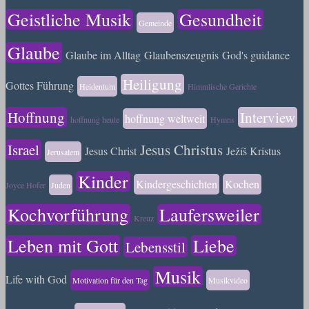
Geistliche Musik
Gesundheit
Gemeinde
Glaube
Glaube im Alltag
Glaubenszeugnis
God's guidance
Heiligung
Gottes Führung
Heidentum
Himmlische Gerichte
Hoffnung
Interview
hoffnung weltweit
hoffnung heute
Hymns
Israel
Jesus Christus
Jesus Christ
Ježíš Kristus
Jerusalem
Kinder
Kindergeschichten
Kochen
Joyce Hofer
Juden
Kochvorführung
Laufersweiler
Kreuz
Leben mit Gott
Liebe
Lebensstil
Musik
Life with God
Motivation für den Tag
Musikvideo