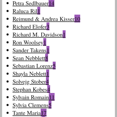
Petra Sedlbauer
14
Raluca Ril
1
Reimund & Andrea Kisser
10
Richard Elofer
3
Richard M. Davidson
1
Ron Woolsey
1
Sander Takens
1
Sean Nebblett
8
Sebastian Lorenz
5
Shayla Neblett
1
Solvejg Stober
4
Stephan Kobes
4
Sylvain Romain
11
Sylvia Clemens
5
Tante Maria
17