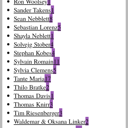
Ron Woolsey
1
Sander Takens
1
Sean Nebblett
8
Sebastian Lorenz
5
Shayla Neblett
1
Solvejg Stober
4
Stephan Kobes
4
Sylvain Romain
11
Sylvia Clemens
5
Tante Maria
17
Thilo Bratke
2
Thomas Davis
1
Thomas Knirr
3
Tim Riesenberger
3
Waldemar & Oksana Linker
2