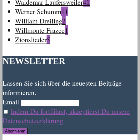
Waldemar Laufersweiler
41
Werner Schumm
11
William Dreiling
2
Willmonte Frazee
1
Zionslieder
5
NEWSLETTER
Lassen Sie sich über die neuesten Beiträge
informieren.
Email
Indem Du fortfährst, akzeptierst Du unsere
Datenschutzerklärung.