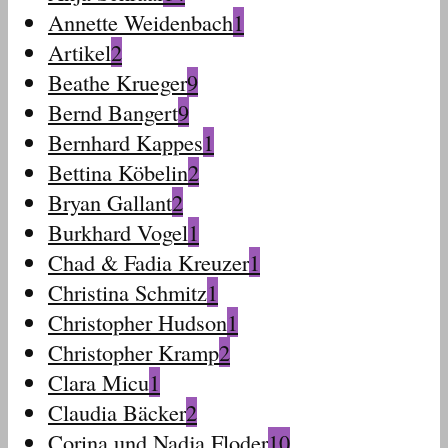
Annette Weidenbach
1
Artikel
2
Beathe Krueger
9
Bernd Bangert
9
Bernhard Kappes
1
Bettina Köbelin
2
Bryan Gallant
2
Burkhard Vogel
1
Chad & Fadia Kreuzer
1
Christina Schmitz
1
Christopher Hudson
1
Christopher Kramp
2
Clara Micu
1
Claudia Bäcker
2
Corina und Nadja Floder
10