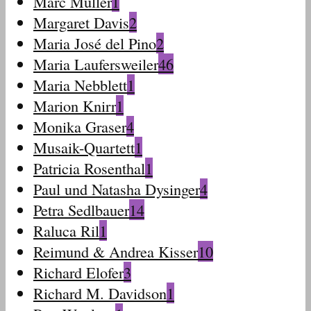
Marc Müller
1
Margaret Davis
2
Maria José del Pino
2
Maria Laufersweiler
46
Maria Nebblett
1
Marion Knirr
1
Monika Graser
4
Musaik-Quartett
1
Patricia Rosenthal
1
Paul und Natasha Dysinger
4
Petra Sedlbauer
14
Raluca Ril
1
Reimund & Andrea Kisser
10
Richard Elofer
3
Richard M. Davidson
1