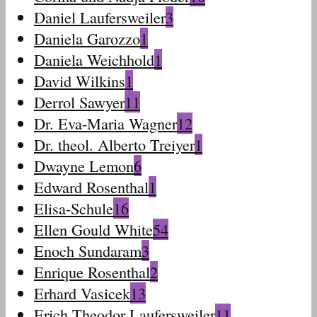
Daniel Laufersweiler
3
Daniela Garozzo
1
Daniela Weichhold
1
David Wilkins
1
Derrol Sawyer
11
Dr. Eva-Maria Wagner
12
Dr. theol. Alberto Treiyer
1
Dwayne Lemon
6
Edward Rosenthal
1
Elisa-Schule
16
Ellen Gould White
54
Enoch Sundaram
3
Enrique Rosenthal
2
Erhard Vasicek
13
Erich Theodor Laufersweiler
11