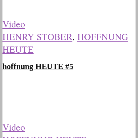
Video
HENRY STOBER
,
HOFFNUNG
HEUTE
hoffnung HEUTE #5
Video