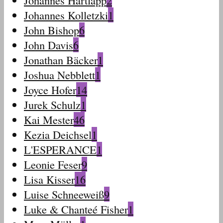
Johannes Kolletzki
1
John Bishop
6
John Davis
6
Jonathan Bäcker
1
Joshua Nebblett
1
Joyce Hofer
14
Jurek Schulz
1
Kai Mester
46
Kezia Deichsel
1
L'ESPERANCE
1
Leonie Feser
9
Lisa Kisser
16
Luise Schneeweiß
9
Luke & Chanteé Fisher
1