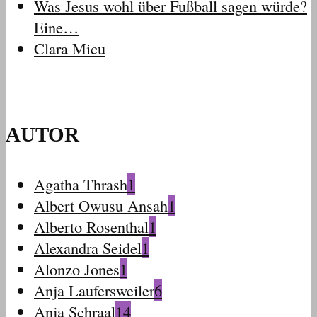
Was Jesus wohl über Fußball sagen würde?
Eine…
Clara Micu
AUTOR
Agatha Thrash
1
Albert Owusu Ansah
1
Alberto Rosenthal
1
Alexandra Seidel
1
Alonzo Jones
1
Anja Laufersweiler
6
Anja Schraal
14