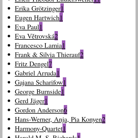
Erika Grötzinger
1
Eugen Hartwich
1
Eva Paul
1
Eva Větrovská
2
Francesco Lamia
1
Frank & Silvia Thierauf
2
Fritz Dengel
7
Gabriel Arruda
1
Gajana Scharifow
1
George Burnside
1
Gerd Jäger
1
Gordon Anderson
6
Hans-Werner, Anja, Pia Konyen
2
Harmony-Quartet
1
Harold M. S. Richards
1