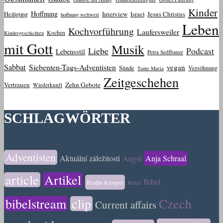
Kinder
Hoffnung
Interview
Jesus Christus
Heiligung
Israel
hoffnung weltweit
Leben
Kochvorführung
Laufersweiler
Kochen
Kindergeschichten
mit Gott
Musik
Liebe
Podcast
Lebensstil
Petra Sedlbauer
Sabbat
Siebenten-Tags-Adventisten
vegan
Sünde
Versöhnung
Tante Maria
Zeitgeschehen
Vertrauen
Zehn Gebote
Wiederkunft
SCHLAGWÖRTER
Adventisten
Aktuální záležitosti
Angst
Anja Schraal
article
Artikel
Bibel
Beathe Krueger
Beten
bibelstream
clip
Czech
Current affairs