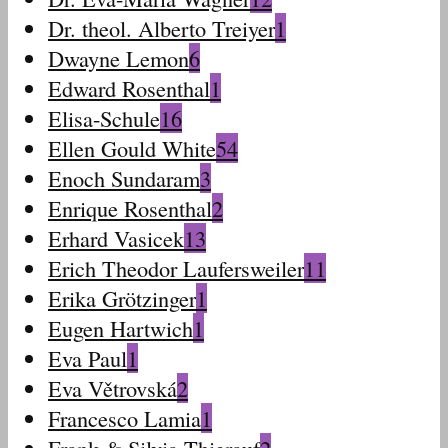
Dr. theol. Alberto Treiyer
1
Dwayne Lemon
6
Edward Rosenthal
1
Elisa-Schule
16
Ellen Gould White
54
Enoch Sundaram
3
Enrique Rosenthal
2
Erhard Vasicek
13
Erich Theodor Laufersweiler
11
Erika Grötzinger
1
Eugen Hartwich
1
Eva Paul
1
Eva Větrovská
2
Francesco Lamia
1