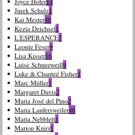
Joyce Hofer
14
Jurek Schulz
1
Kai Mester
46
Kezia Deichsel
1
L'ESPERANCE
1
Leonie Feser
9
Lisa Kisser
16
Luise Schneeweiß
9
Luke & Chanteé Fisher
1
Marc Müller
1
Margaret Davis
2
Maria José del Pino
2
Maria Laufersweiler
46
Maria Nebblett
1
Marion Knirr
1