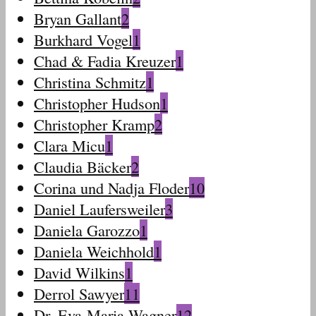
Bryan Gallant
2
Burkhard Vogel
1
Chad & Fadia Kreuzer
1
Christina Schmitz
1
Christopher Hudson
1
Christopher Kramp
2
Clara Micu
1
Claudia Bäcker
2
Corina und Nadja Floder
10
Daniel Laufersweiler
3
Daniela Garozzo
1
Daniela Weichhold
1
David Wilkins
1
Derrol Sawyer
11
Dr. Eva-Maria Wagner
12