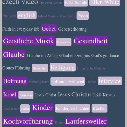
czech video
Ellen White
Elisa-Schule
Die Zehn Gebote
english
Endzeit
Essen
Erhard Vasicek
Erweckung
Gebet
Faith in everyday life
Gebetserhörung
Geistliche Musik
Gesundheit
Gemeinde
Glaube
Glaube im Alltag
Glaubenszeugnis
God's guidance
Heiligung
Gottes Führung
Heidentum
Himmlische Gerichte
Hoffnung
Interview
hoffnung weltweit
hoffnung heute
Hymns
Israel
Jesus Christus
Jesus Christ
Ježíš Kristus
Jerusalem
Kinder
Kindergeschichten
Kochen
Joyce Hofer
Juden
Kochvorführung
Laufersweiler
Kreuz