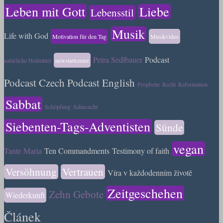
Leben mit Gott
Liebe
Lebensstil
Musik
Life with God
Motivation für den Tag
Musikvideo
Petra Sedlbauer
Podcast
natürliche Heilmittel
newstartcenter
Podcast Czech
Podcast English
Prophetie
Recht
Reformation
Sabbat
Schöpfung
Sehnsucht
Siebenten-Tags-Adventisten
Sünde
vegan
Tante Maria
Ten Commandments
Testimony of faith
Versöhnung
Vertrauen
Víra v každodenním životě
Zeitgeschehen
Zehn Gebote
Wiederkunft
Článek