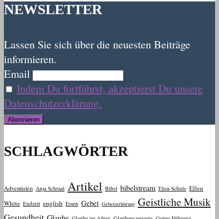
NEWSLETTER
Lassen Sie sich über die neuesten Beiträge
informieren.
Email
Indem Du fortfährst, akzeptierst Du unsere
Datenschutzerklärung.
SCHLAGWÖRTER
Artikel
bibelstream
Ellen
Adventisten
Anja Schraal
Bibel
Elisa-Schule
Geistliche Musik
Gebet
White
english
Endzeit
Essen
Gebetserhörung
Gesundheit
Glaube
Glaube im Alltag
Glaubenszeugnis
Gottes Führung