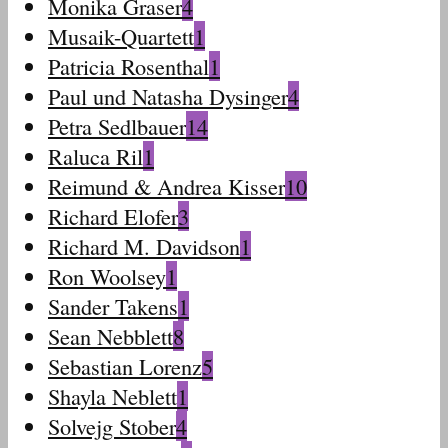
Monika Graser
4
Musaik-Quartett
1
Patricia Rosenthal
1
Paul und Natasha Dysinger
4
Petra Sedlbauer
14
Raluca Ril
1
Reimund & Andrea Kisser
10
Richard Elofer
3
Richard M. Davidson
1
Ron Woolsey
1
Sander Takens
1
Sean Nebblett
8
Sebastian Lorenz
5
Shayla Neblett
1
Solvejg Stober
4