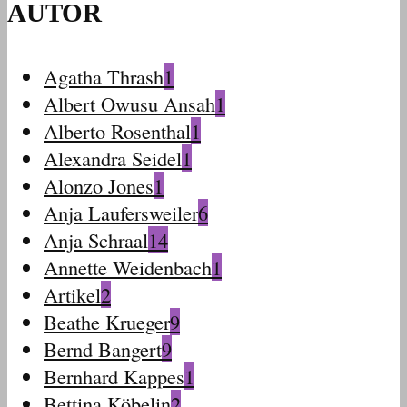
AUTOR
Agatha Thrash
1
Albert Owusu Ansah
1
Alberto Rosenthal
1
Alexandra Seidel
1
Alonzo Jones
1
Anja Laufersweiler
6
Anja Schraal
14
Annette Weidenbach
1
Artikel
2
Beathe Krueger
9
Bernd Bangert
9
Bernhard Kappes
1
Bettina Köbelin
2