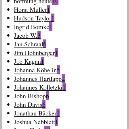
hoffnung heute
10
Horst Müller
1
Hudson Taylor
1
Ingrid Bomke
1
Jacob W.
3
Jan Schraal
6
Jim Hohnberger
1
Joe Kagan
1
Johanna Köbelin
5
Johannes Hartlapp
2
Johannes Kolletzki
1
John Bishop
6
John Davis
6
Jonathan Bäcker
1
Joshua Nebblett
1