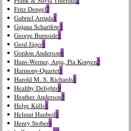
Frank & Silvia Thierauf
2
Fritz Dengel
7
Gabriel Arruda
1
Gajana Scharifow
1
George Burnside
1
Gerd Jäger
1
Gordon Anderson
6
Hans-Werner, Anja, Pia Konyen
2
Harmony-Quartet
1
Harold M. S. Richards
1
Healthy Delights
9
Heather Anderson
3
Helge Külls
1
Helmut Haubeil
1
Henry Stober
4