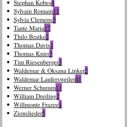
Stephan Kobes
4
Sylvain Romain
11
Sylvia Clemens
5
Tante Maria
17
Thilo Bratke
2
Thomas Davis
1
Thomas Knirr
3
Tim Riesenberger
3
Waldemar & Oksana Linker
2
Waldemar Laufersweiler
41
Werner Schumm
11
William Dreiling
2
Willmonte Frazee
1
Zionslieder
5