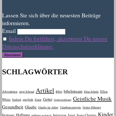
Lassen Sie sich über die neuesten Beiträge
informieren.
Email
Indem Du fortfährst, akzeptierst Du unsere
Datenschutzerklärung.
SCHLAGWÖRTER
Artikel
bibelstream
Ellen
Adventisten
Anja Schraal
Bibel
Elisa-Schule
Geistliche Musik
Gebet
White
english
Endzeit
Essen
Gebetserhörung
Gesundheit
Glaube
Glaube im Alltag
Glaubenszeugnis
Gottes Führung
Kinder
Hoffnung
Interview
Jesus Christus
Heiligung
Israel
hoffnung weltweit