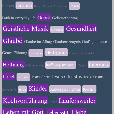
english
Endzeit
Essen
Erhard Vasicek
Erweckung
Gebet
Faith in everyday life
Gebetserhörung
Geistliche Musik
Gesundheit
Gemeinde
Glaube
Glaube im Alltag
Glaubenszeugnis
God's guidance
Heiligung
Gottes Führung
Heidentum
Himmlische Gerichte
Hoffnung
Interview
hoffnung weltweit
hoffnung heute
Hymns
Israel
Jesus Christus
Jesus Christ
Ježíš Kristus
Jerusalem
Kinder
Kindergeschichten
Kochen
Joyce Hofer
Juden
Kochvorführung
Laufersweiler
Kreuz
Leben mit Gott
Liebe
Lebensstil