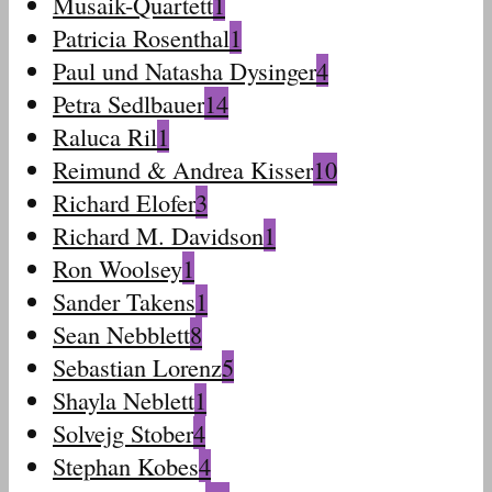
Musaik-Quartett
1
Patricia Rosenthal
1
Paul und Natasha Dysinger
4
Petra Sedlbauer
14
Raluca Ril
1
Reimund & Andrea Kisser
10
Richard Elofer
3
Richard M. Davidson
1
Ron Woolsey
1
Sander Takens
1
Sean Nebblett
8
Sebastian Lorenz
5
Shayla Neblett
1
Solvejg Stober
4
Stephan Kobes
4