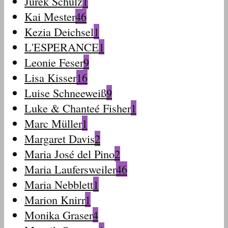
Jurek Schulz
1
Kai Mester
46
Kezia Deichsel
1
L'ESPERANCE
1
Leonie Feser
9
Lisa Kisser
16
Luise Schneeweiß
9
Luke & Chanteé Fisher
1
Marc Müller
1
Margaret Davis
2
Maria José del Pino
2
Maria Laufersweiler
46
Maria Nebblett
1
Marion Knirr
1
Monika Graser
4