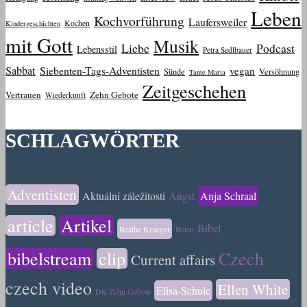
Leben
Kochvorführung
Laufersweiler
Kochen
Kindergeschichten
mit Gott
Musik
Liebe
Podcast
Lebensstil
Petra Sedlbauer
Sabbat
Siebenten-Tags-Adventisten
vegan
Sünde
Versöhnung
Tante Maria
Zeitgeschehen
Vertrauen
Zehn Gebote
Wiederkunft
SCHLAGWÖRTER
Adventisten
Aktuální záležitosti
Angst
Anja Schraal
article
Artikel
Bibel
Beathe Krueger
Beten
bibelstream
clip
Czech
Current affairs
czech video
Ellen White
Elisa-Schule
Die Zehn Gebote