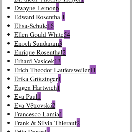
Dwayne Lemon
6
Edward Rosenthal
1
Elisa-Schule
16
Ellen Gould White
54
Enoch Sundaram
3
Enrique Rosenthal
2
Erhard Vasicek
13
Erich Theodor Laufersweiler
11
Erika Grötzinger
1
Eugen Hartwich
1
Eva Paul
1
Eva Větrovská
2
Francesco Lamia
1
Frank & Silvia Thierauf
2
Fritz Dengel
7