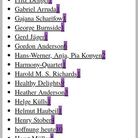
Gabriel Arruda
1
Gajana Scharifow
1
George Burnside
1
Gerd Jäger
1
Gordon Anderson
6
Hans-Werner, Anja, Pia Konyen
2
Harmony-Quartet
1
Harold M. S. Richards
1
Healthy Delights
9
Heather Anderson
3
Helge Külls
1
Helmut Haubeil
1
Henry Stober
4
hoffnung heute
10