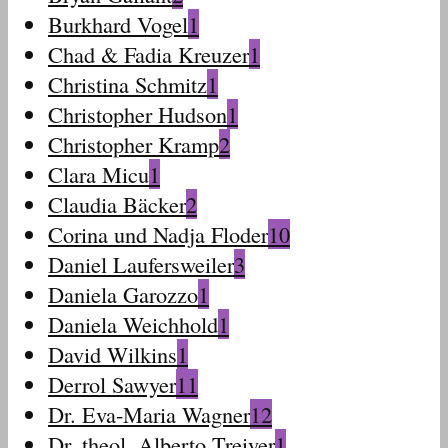
Burkhard Vogel
1
Chad & Fadia Kreuzer
1
Christina Schmitz
1
Christopher Hudson
1
Christopher Kramp
2
Clara Micu
1
Claudia Bäcker
2
Corina und Nadja Floder
10
Daniel Laufersweiler
3
Daniela Garozzo
1
Daniela Weichhold
1
David Wilkins
1
Derrol Sawyer
11
Dr. Eva-Maria Wagner
12
Dr. theol. Alberto Treiyer
1