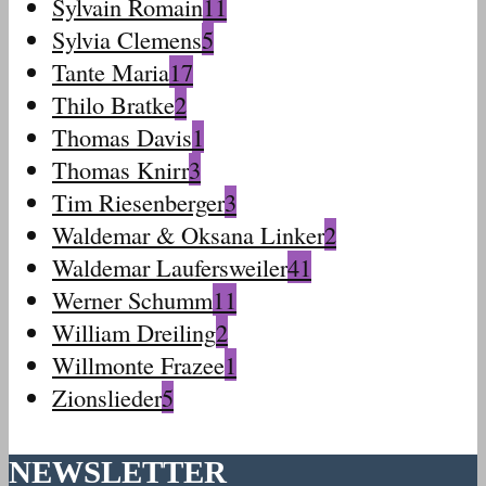
Sylvain Romain
11
Sylvia Clemens
5
Tante Maria
17
Thilo Bratke
2
Thomas Davis
1
Thomas Knirr
3
Tim Riesenberger
3
Waldemar & Oksana Linker
2
Waldemar Laufersweiler
41
Werner Schumm
11
William Dreiling
2
Willmonte Frazee
1
Zionslieder
5
NEWSLETTER