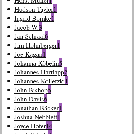
Horst Müller
1
Hudson Taylor
1
Ingrid Bomke
1
Jacob W.
3
Jan Schraal
6
Jim Hohnberger
1
Joe Kagan
1
Johanna Köbelin
5
Johannes Hartlapp
2
Johannes Kolletzki
1
John Bishop
6
John Davis
6
Jonathan Bäcker
1
Joshua Nebblett
1
Joyce Hofer
14