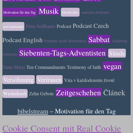
Musik
Motivation für den Tag
Musikvideo
natürliche Heilmittel
Podcast Czech
Petra Sedlbauer
Podcast
newstartcenter
Sabbat
Podcast English
Prophetie
Recht
Reformation
Schöpfung
Siebenten-Tags-Adventisten
Sünde
Sehnsucht
vegan
Tante Maria
Ten Commandments
Testimony of faith
Versöhnung
Vertrauen
Víra v každodenním životě
Zeitgeschehen
Článek
Wiederkunft
Zehn Gebote
bibelstream
– Motivation für den Tag
Cookie Consent mit Real Cookie