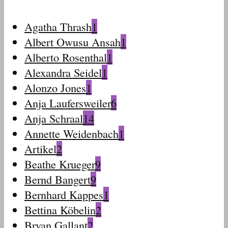
Agatha Thrash
1
Albert Owusu Ansah
1
Alberto Rosenthal
1
Alexandra Seidel
1
Alonzo Jones
1
Anja Laufersweiler
6
Anja Schraal
14
Annette Weidenbach
1
Artikel
2
Beathe Krueger
9
Bernd Bangert
9
Bernhard Kappes
1
Bettina Köbelin
2
Bryan Gallant
2