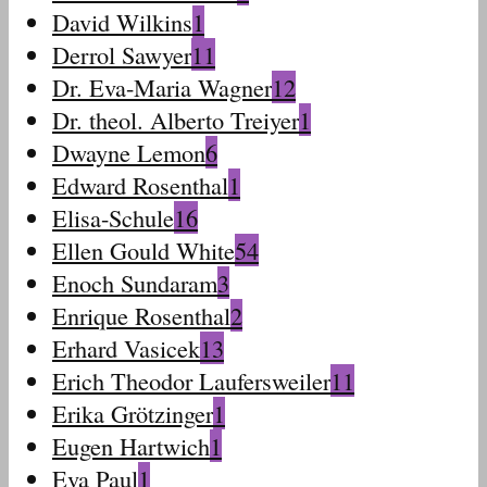
David Wilkins
1
Derrol Sawyer
11
Dr. Eva-Maria Wagner
12
Dr. theol. Alberto Treiyer
1
Dwayne Lemon
6
Edward Rosenthal
1
Elisa-Schule
16
Ellen Gould White
54
Enoch Sundaram
3
Enrique Rosenthal
2
Erhard Vasicek
13
Erich Theodor Laufersweiler
11
Erika Grötzinger
1
Eugen Hartwich
1
Eva Paul
1