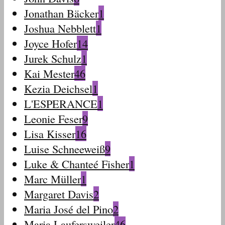
Jonathan Bäcker
1
Joshua Nebblett
1
Joyce Hofer
14
Jurek Schulz
1
Kai Mester
46
Kezia Deichsel
1
L'ESPERANCE
1
Leonie Feser
9
Lisa Kisser
16
Luise Schneeweiß
9
Luke & Chanteé Fisher
1
Marc Müller
1
Margaret Davis
2
Maria José del Pino
2
Maria Laufersweiler
46