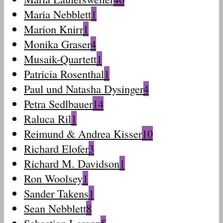
Maria Nebblett
1
Marion Knirr
1
Monika Graser
4
Musaik-Quartett
1
Patricia Rosenthal
1
Paul und Natasha Dysinger
4
Petra Sedlbauer
14
Raluca Ril
1
Reimund & Andrea Kisser
10
Richard Elofer
3
Richard M. Davidson
1
Ron Woolsey
1
Sander Takens
1
Sean Nebblett
8