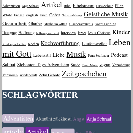
Artikel
bibelstream
Ellen
Adventisten
Anja Schraal
Bibel
Elisa-Schule
Geistliche Musik
Gebet
White
english
Endzeit
Essen
Gebetserhörung
Gesundheit
Glaube
Glaube im Alltag
Glaubenszeugnis
Gottes Führung
Kinder
Hoffnung
Interview
Jesus Christus
Heiligung
Israel
hoffnung weltweit
Leben
Kochvorführung
Laufersweiler
Kochen
Kindergeschichten
mit Gott
Musik
Liebe
Podcast
Lebensstil
Petra Sedlbauer
Sabbat
Siebenten-Tags-Adventisten
vegan
Sünde
Versöhnung
Tante Maria
Zeitgeschehen
Vertrauen
Zehn Gebote
Wiederkunft
SCHLAGWÖRTER
Adventisten
Aktuální záležitosti
Angst
Anja Schraal
article
Artikel
Bibel
Beathe Krueger
Beten