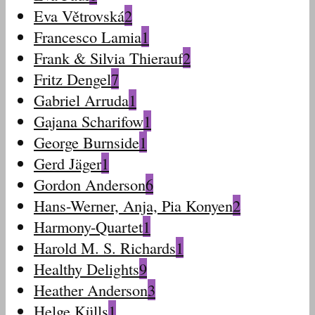
Eva Větrovská
2
Francesco Lamia
1
Frank & Silvia Thierauf
2
Fritz Dengel
7
Gabriel Arruda
1
Gajana Scharifow
1
George Burnside
1
Gerd Jäger
1
Gordon Anderson
6
Hans-Werner, Anja, Pia Konyen
2
Harmony-Quartet
1
Harold M. S. Richards
1
Healthy Delights
9
Heather Anderson
3
Helge Külls
1