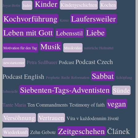
Kinder
Kindergeschichten
Kochen
Joyce Hofer
Juden
Kochvorführung
Laufersweiler
Kreuz
Leben mit Gott
Liebe
Lebensstil
Musik
Motivation für den Tag
Musikvideo
natürliche Heilmittel
Podcast Czech
Petra Sedlbauer
Podcast
newstartcenter
Sabbat
Podcast English
Prophetie
Recht
Reformation
Schöpfung
Siebenten-Tags-Adventisten
Sünde
Sehnsucht
vegan
Tante Maria
Ten Commandments
Testimony of faith
Versöhnung
Vertrauen
Víra v každodenním životě
Zeitgeschehen
Článek
Wiederkunft
Zehn Gebote