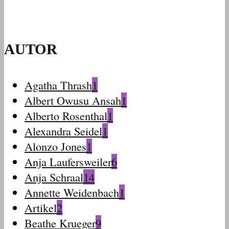
AUTOR
Agatha Thrash
1
Albert Owusu Ansah
1
Alberto Rosenthal
1
Alexandra Seidel
1
Alonzo Jones
1
Anja Laufersweiler
6
Anja Schraal
14
Annette Weidenbach
1
Artikel
2
Beathe Krueger
9