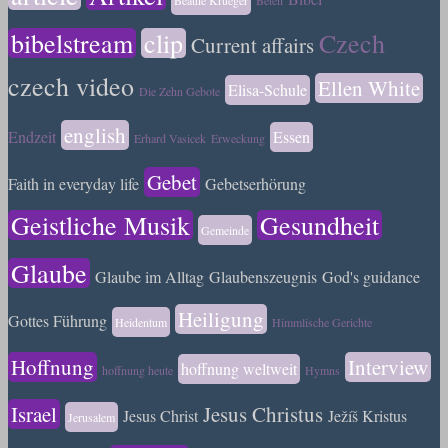
bibelstream
clip
Czech
Current affairs
czech video
Ellen White
Elisa-Schule
Die Zehn Gebote
english
Endzeit
Essen
Erhard Vasicek
Erweckung
Gebet
Faith in everyday life
Gebetserhörung
Geistliche Musik
Gesundheit
Gemeinde
Glaube
Glaube im Alltag
Glaubenszeugnis
God's guidance
Heiligung
Gottes Führung
Heidentum
Himmlische Gerichte
Hoffnung
Interview
hoffnung weltweit
hoffnung heute
Hymns
Israel
Jesus Christus
Jesus Christ
Ježíš Kristus
Jerusalem