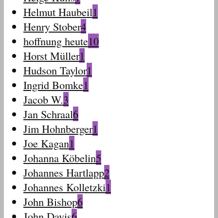
Helmut Haubeil
1
Henry Stober
4
hoffnung heute
10
Horst Müller
1
Hudson Taylor
1
Ingrid Bomke
1
Jacob W.
3
Jan Schraal
6
Jim Hohnberger
1
Joe Kagan
1
Johanna Köbelin
5
Johannes Hartlapp
2
Johannes Kolletzki
1
John Bishop
6
John Davis
6