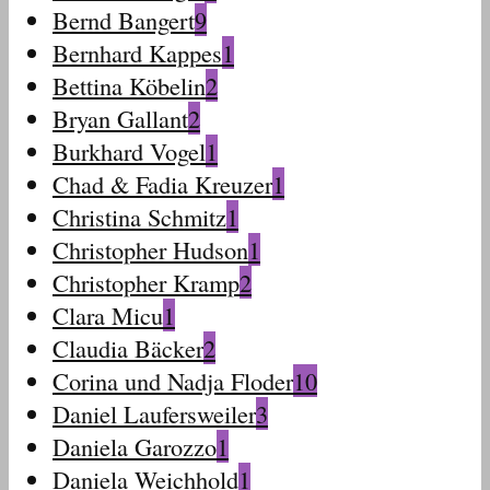
Bernd Bangert
9
Bernhard Kappes
1
Bettina Köbelin
2
Bryan Gallant
2
Burkhard Vogel
1
Chad & Fadia Kreuzer
1
Christina Schmitz
1
Christopher Hudson
1
Christopher Kramp
2
Clara Micu
1
Claudia Bäcker
2
Corina und Nadja Floder
10
Daniel Laufersweiler
3
Daniela Garozzo
1
Daniela Weichhold
1