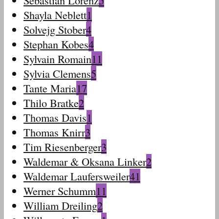
Sebastian Lorenz
5
Shayla Neblett
1
Solvejg Stober
4
Stephan Kobes
4
Sylvain Romain
11
Sylvia Clemens
5
Tante Maria
17
Thilo Bratke
2
Thomas Davis
1
Thomas Knirr
3
Tim Riesenberger
3
Waldemar & Oksana Linker
2
Waldemar Laufersweiler
41
Werner Schumm
11
William Dreiling
2