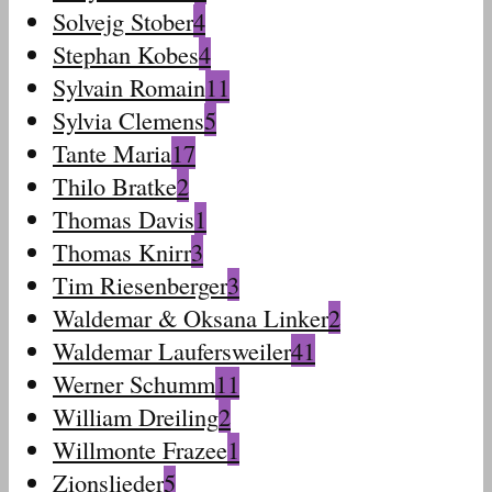
Solvejg Stober
4
Stephan Kobes
4
Sylvain Romain
11
Sylvia Clemens
5
Tante Maria
17
Thilo Bratke
2
Thomas Davis
1
Thomas Knirr
3
Tim Riesenberger
3
Waldemar & Oksana Linker
2
Waldemar Laufersweiler
41
Werner Schumm
11
William Dreiling
2
Willmonte Frazee
1
Zionslieder
5