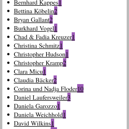
Bernhard Kappes
1
Bettina Köbelin
2
Bryan Gallant
2
Burkhard Vogel
1
Chad & Fadia Kreuzer
1
Christina Schmitz
1
Christopher Hudson
1
Christopher Kramp
2
Clara Micu
1
Claudia Bäcker
2
Corina und Nadja Floder
10
Daniel Laufersweiler
3
Daniela Garozzo
1
Daniela Weichhold
1
David Wilkins
1