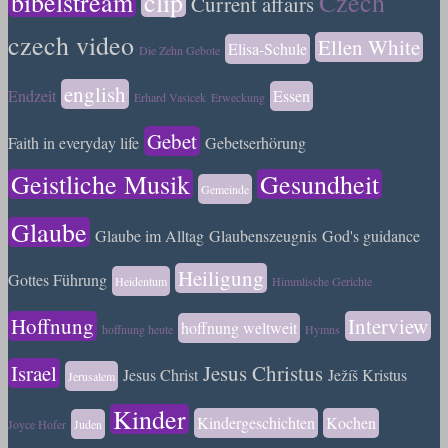
bibelstream
clip
Czech
Current affairs
czech video
Ellen White
Elisa-Schule
Die Zehn Gebote
english
Endzeit
Essen
Erhard Vasicek
Erweckung
Gebet
Faith in everyday life
Gebetserhörung
Geistliche Musik
Gesundheit
Gemeinde
Glaube
Glaube im Alltag
Glaubenszeugnis
God's guidance
Heiligung
Gottes Führung
Heidentum
Himmlische Gerichte
Hoffnung
Interview
hoffnung weltweit
hoffnung heute
Hymns
Israel
Jesus Christus
Jesus Christ
Ježíš Kristus
Jerusalem
Kinder
Kindergeschichten
Kochen
Joyce Hofer
Juden