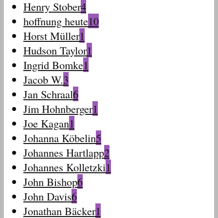
Henry Stober
4
hoffnung heute
10
Horst Müller
1
Hudson Taylor
1
Ingrid Bomke
1
Jacob W.
3
Jan Schraal
6
Jim Hohnberger
1
Joe Kagan
1
Johanna Köbelin
5
Johannes Hartlapp
2
Johannes Kolletzki
1
John Bishop
6
John Davis
6
Jonathan Bäcker
1