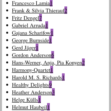
Francesco Lamia
1
Frank & Silvia Thierauf
2
Fritz Dengel
7
Gabriel Arruda
1
Gajana Scharifow
1
George Burnside
1
Gerd Jäger
1
Gordon Anderson
6
Hans-Werner, Anja, Pia Konyen
2
Harmony-Quartet
1
Harold M. S. Richards
1
Healthy Delights
9
Heather Anderson
3
Helge Külls
1
Helmut Haubeil
1