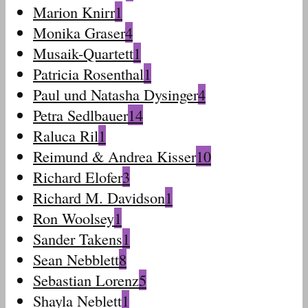
Marion Knirr
1
Monika Graser
4
Musaik-Quartett
1
Patricia Rosenthal
1
Paul und Natasha Dysinger
4
Petra Sedlbauer
14
Raluca Ril
1
Reimund & Andrea Kisser
10
Richard Elofer
3
Richard M. Davidson
1
Ron Woolsey
1
Sander Takens
1
Sean Nebblett
8
Sebastian Lorenz
5
Shayla Neblett
1