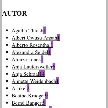
AUTOR
Agatha Thrash
1
Albert Owusu Ansah
1
Alberto Rosenthal
1
Alexandra Seidel
1
Alonzo Jones
1
Anja Laufersweiler
6
Anja Schraal
14
Annette Weidenbach
1
Artikel
2
Beathe Krueger
9
Bernd Bangert
9