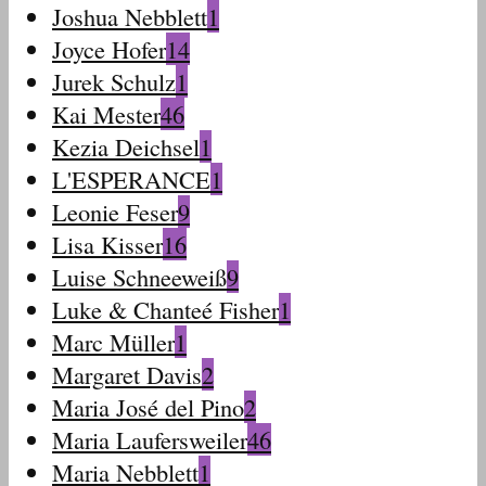
Joshua Nebblett
1
Joyce Hofer
14
Jurek Schulz
1
Kai Mester
46
Kezia Deichsel
1
L'ESPERANCE
1
Leonie Feser
9
Lisa Kisser
16
Luise Schneeweiß
9
Luke & Chanteé Fisher
1
Marc Müller
1
Margaret Davis
2
Maria José del Pino
2
Maria Laufersweiler
46
Maria Nebblett
1