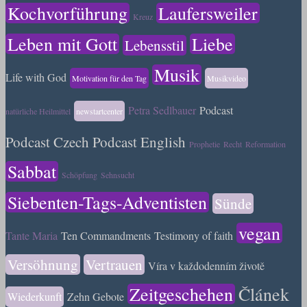
Kochvorführung
Laufersweiler
Kreuz
Leben mit Gott
Liebe
Lebensstil
Musik
Life with God
Motivation für den Tag
Musikvideo
Petra Sedlbauer
Podcast
natürliche Heilmittel
newstartcenter
Podcast Czech
Podcast English
Prophetie
Recht
Reformation
Sabbat
Schöpfung
Sehnsucht
Siebenten-Tags-Adventisten
Sünde
vegan
Tante Maria
Ten Commandments
Testimony of faith
Versöhnung
Vertrauen
Víra v každodenním životě
Zeitgeschehen
Článek
Wiederkunft
Zehn Gebote