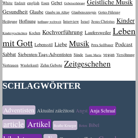
Geistliche Musik
Gebet
White
english
Endzeit
Essen
Gebetserhörung
Gesundheit
Glaube
Glaube im Alltag
Glaubenszeugnis
Gottes Führung
Kinder
Hoffnung
Interview
Jesus Christus
Heiligung
Israel
hoffnung weltweit
Leben
Kochvorführung
Laufersweiler
Kochen
Kindergeschichten
mit Gott
Musik
Liebe
Podcast
Lebensstil
Petra Sedlbauer
Sabbat
Siebenten-Tags-Adventisten
vegan
Sünde
Versöhnung
Tante Maria
Zeitgeschehen
Vertrauen
Zehn Gebote
Wiederkunft
SCHLAGWÖRTER
Adventisten
Aktuální záležitosti
Angst
Anja Schraal
article
Artikel
Bibel
Beathe Krueger
Beten