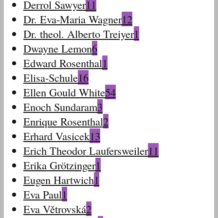
Derrol Sawyer
11
Dr. Eva-Maria Wagner
12
Dr. theol. Alberto Treiyer
1
Dwayne Lemon
6
Edward Rosenthal
1
Elisa-Schule
16
Ellen Gould White
54
Enoch Sundaram
3
Enrique Rosenthal
2
Erhard Vasicek
13
Erich Theodor Laufersweiler
11
Erika Grötzinger
1
Eugen Hartwich
1
Eva Paul
1
Eva Větrovská
2