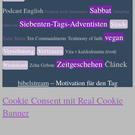
Sabbat
Podcast English
Prophetie
Recht
Reformation
Schöpfung
Siebenten-Tags-Adventisten
Sünde
Sehnsucht
vegan
Tante Maria
Ten Commandments
Testimony of faith
Versöhnung
Vertrauen
Víra v každodenním životě
Zeitgeschehen
Článek
Wiederkunft
Zehn Gebote
bibelstream
– Motivation für den Tag
Cookie Consent mit Real Cookie
Banner