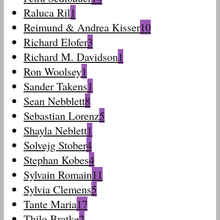
Raluca Ril
1
Reimund & Andrea Kisser
10
Richard Elofer
3
Richard M. Davidson
1
Ron Woolsey
1
Sander Takens
1
Sean Nebblett
8
Sebastian Lorenz
5
Shayla Neblett
1
Solvejg Stober
4
Stephan Kobes
4
Sylvain Romain
11
Sylvia Clemens
5
Tante Maria
17
Thilo Bratke
2