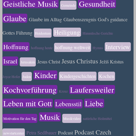
Geistliche Musik
Gesundheit
Gemeinde
Glaube
Glaube im Alltag
Glaubenszeugnis
God's guidance
Heiligung
Gottes Führung
Heidentum
Himmlische Gerichte
Hoffnung
Interview
hoffnung weltweit
hoffnung heute
Hymns
Israel
Jesus Christus
Jesus Christ
Ježíš Kristus
Jerusalem
Kinder
Kindergeschichten
Kochen
Joyce Hofer
Juden
Kochvorführung
Laufersweiler
Kreuz
Leben mit Gott
Liebe
Lebensstil
Musik
Motivation für den Tag
Musikvideo
natürliche Heilmittel
Podcast Czech
Petra Sedlbauer
Podcast
newstartcenter