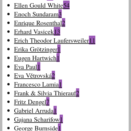
Ellen Gould White
54
Enoch Sundaram
3
Enrique Rosenthal
2
Erhard Vasicek
13
Erich Theodor Laufersweiler
11
Erika Grötzinger
1
Eugen Hartwich
1
Eva Paul
1
Eva Větrovská
2
Francesco Lamia
1
Frank & Silvia Thierauf
2
Fritz Dengel
7
Gabriel Arruda
1
Gajana Scharifow
1
George Burnside
1