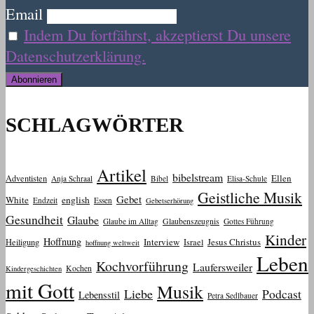
Email
Indem Du fortfährst, akzeptierst Du unsere
Datenschutzerklärung.
SCHLAGWÖRTER
Artikel
bibelstream
Ellen
Adventisten
Anja Schraal
Bibel
Elisa-Schule
Geistliche Musik
Gebet
White
english
Endzeit
Essen
Gebetserhörung
Gesundheit
Glaube
Glaube im Alltag
Glaubenszeugnis
Gottes Führung
Kinder
Hoffnung
Interview
Jesus Christus
Heiligung
Israel
hoffnung weltweit
Leben
Kochvorführung
Laufersweiler
Kochen
Kindergeschichten
mit Gott
Musik
Liebe
Podcast
Lebensstil
Petra Sedlbauer