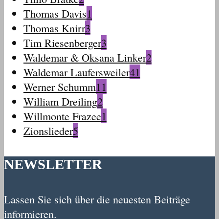
Thomas Davis
1
Thomas Knirr
3
Tim Riesenberger
3
Waldemar & Oksana Linker
2
Waldemar Laufersweiler
41
Werner Schumm
11
William Dreiling
2
Willmonte Frazee
1
Zionslieder
5
NEWSLETTER
Lassen Sie sich über die neuesten Beiträge
informieren.