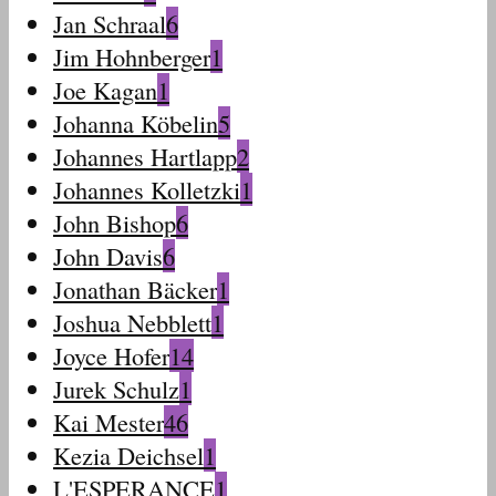
Jan Schraal
6
Jim Hohnberger
1
Joe Kagan
1
Johanna Köbelin
5
Johannes Hartlapp
2
Johannes Kolletzki
1
John Bishop
6
John Davis
6
Jonathan Bäcker
1
Joshua Nebblett
1
Joyce Hofer
14
Jurek Schulz
1
Kai Mester
46
Kezia Deichsel
1
L'ESPERANCE
1