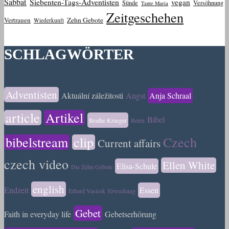
Sabbat
Siebenten-Tags-Adventisten
vegan
Sünde
Versöhnung
Tante Maria
Zeitgeschehen
Vertrauen
Zehn Gebote
Wiederkunft
SCHLAGWÖRTER
Adventisten
Aktuální záležitosti
Angst
Anja Schraal
article
Artikel
Bibel
Beathe Krueger
Beten
bibelstream
clip
Czech
Current affairs
czech video
Ellen White
Elisa-Schule
Die Zehn Gebote
english
Endzeit
Essen
Erhard Vasicek
Erweckung
Gebet
Faith in everyday life
Gebetserhörung