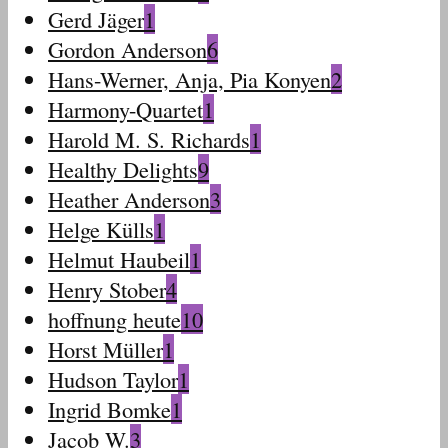
Gerd Jäger
1
Gordon Anderson
6
Hans-Werner, Anja, Pia Konyen
2
Harmony-Quartet
1
Harold M. S. Richards
1
Healthy Delights
9
Heather Anderson
3
Helge Külls
1
Helmut Haubeil
1
Henry Stober
4
hoffnung heute
10
Horst Müller
1
Hudson Taylor
1
Ingrid Bomke
1
Jacob W.
3