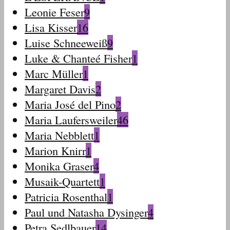
Leonie Feser
9
Lisa Kisser
16
Luise Schneeweiß
9
Luke & Chanteé Fisher
1
Marc Müller
1
Margaret Davis
2
Maria José del Pino
2
Maria Laufersweiler
46
Maria Nebblett
1
Marion Knirr
1
Monika Graser
4
Musaik-Quartett
1
Patricia Rosenthal
1
Paul und Natasha Dysinger
4
Petra Sedlbauer
14