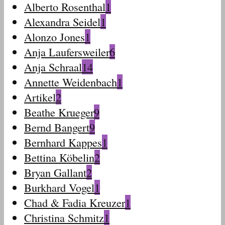
Alberto Rosenthal
1
Alexandra Seidel
1
Alonzo Jones
1
Anja Laufersweiler
6
Anja Schraal
14
Annette Weidenbach
1
Artikel
2
Beathe Krueger
9
Bernd Bangert
9
Bernhard Kappes
1
Bettina Köbelin
2
Bryan Gallant
2
Burkhard Vogel
1
Chad & Fadia Kreuzer
1
Christina Schmitz
1