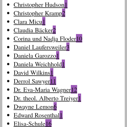
Christopher Hudson
1
Christopher Kramp
2
Clara Micu
1
Claudia Bäcker
2
Corina und Nadja Floder
10
Daniel Laufersweiler
3
Daniela Garozzo
1
Daniela Weichhold
1
David Wilkins
1
Derrol Sawyer
11
Dr. Eva-Maria Wagner
12
Dr. theol. Alberto Treiyer
1
Dwayne Lemon
6
Edward Rosenthal
1
Elisa-Schule
16