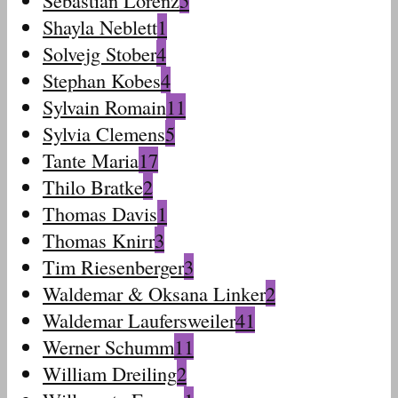
Sebastian Lorenz
5
Shayla Neblett
1
Solvejg Stober
4
Stephan Kobes
4
Sylvain Romain
11
Sylvia Clemens
5
Tante Maria
17
Thilo Bratke
2
Thomas Davis
1
Thomas Knirr
3
Tim Riesenberger
3
Waldemar & Oksana Linker
2
Waldemar Laufersweiler
41
Werner Schumm
11
William Dreiling
2