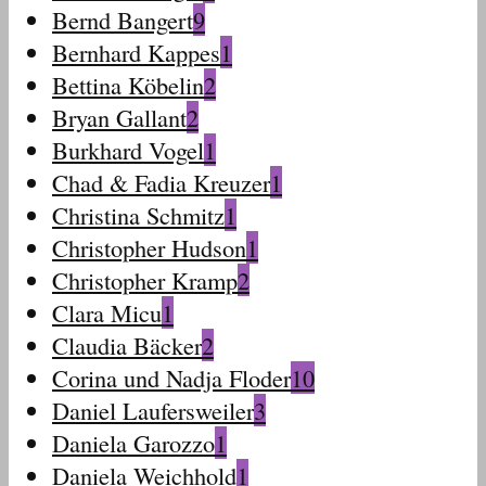
Bernd Bangert
9
Bernhard Kappes
1
Bettina Köbelin
2
Bryan Gallant
2
Burkhard Vogel
1
Chad & Fadia Kreuzer
1
Christina Schmitz
1
Christopher Hudson
1
Christopher Kramp
2
Clara Micu
1
Claudia Bäcker
2
Corina und Nadja Floder
10
Daniel Laufersweiler
3
Daniela Garozzo
1
Daniela Weichhold
1