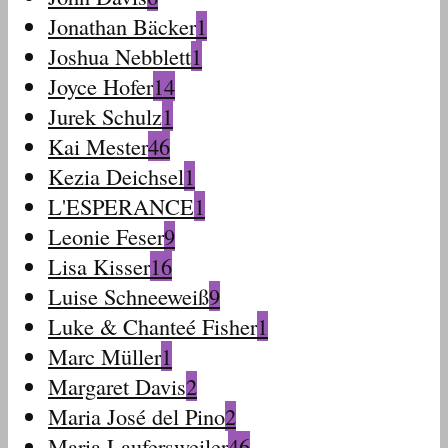
Jonathan Bäcker
1
Joshua Nebblett
1
Joyce Hofer
14
Jurek Schulz
1
Kai Mester
46
Kezia Deichsel
1
L'ESPERANCE
1
Leonie Feser
9
Lisa Kisser
16
Luise Schneeweiß
9
Luke & Chanteé Fisher
1
Marc Müller
1
Margaret Davis
2
Maria José del Pino
2
Maria Laufersweiler
46