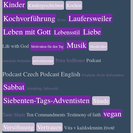
Kinder
Kindergeschichten
Kochen
Kochvorführung
Laufersweiler
Kreuz
Leben mit Gott
Liebe
Lebensstil
Musik
Life with God
Motivation für den Tag
Musikvideo
Petra Sedlbauer
Podcast
natürliche Heilmittel
newstartcenter
Podcast Czech
Podcast English
Prophetie
Recht
Reformation
Sabbat
Schöpfung
Sehnsucht
Siebenten-Tags-Adventisten
Sünde
vegan
Tante Maria
Ten Commandments
Testimony of faith
Versöhnung
Vertrauen
Víra v každodenním životě