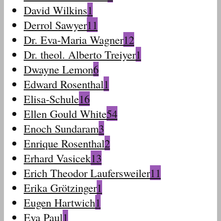
David Wilkins
1
Derrol Sawyer
11
Dr. Eva-Maria Wagner
12
Dr. theol. Alberto Treiyer
1
Dwayne Lemon
6
Edward Rosenthal
1
Elisa-Schule
16
Ellen Gould White
54
Enoch Sundaram
3
Enrique Rosenthal
2
Erhard Vasicek
13
Erich Theodor Laufersweiler
11
Erika Grötzinger
1
Eugen Hartwich
1
Eva Paul
1