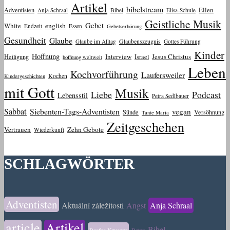
Artikel
bibelstream
Ellen
Adventisten
Anja Schraal
Bibel
Elisa-Schule
Geistliche Musik
Gebet
White
english
Endzeit
Essen
Gebetserhörung
Gesundheit
Glaube
Glaube im Alltag
Glaubenszeugnis
Gottes Führung
Kinder
Hoffnung
Interview
Jesus Christus
Heiligung
Israel
hoffnung weltweit
Leben
Kochvorführung
Laufersweiler
Kochen
Kindergeschichten
mit Gott
Musik
Liebe
Podcast
Lebensstil
Petra Sedlbauer
Sabbat
Siebenten-Tags-Adventisten
vegan
Sünde
Versöhnung
Tante Maria
Zeitgeschehen
Vertrauen
Zehn Gebote
Wiederkunft
SCHLAGWÖRTER
Adventisten
Aktuální záležitosti
Angst
Anja Schraal
article
Artikel
Bibel
Beathe Krueger
Beten