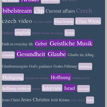
bibelstream
clip
Czech
Current affairs
czech video
Ellen White
Elisa-Schule
Die Zehn Gebote
english
Endzeit
Essen
Erhard Vasicek
Erweckung
Geistliche Musik
Gebet
Faith in everyday life
Gesundheit
Glaube
Glaube im Alltag
Gemeinde
Glaubenszeugnis
God's guidance
Gottes Führung
Heidentum
Heiligung
Hoffnung
Himmlische Gerichte
hoffnung heute
Interview
Israel
hoffnung weltweit
Hymns
Jerusalem
Jesus Christus
Jesus Christ
Ježíš Kristus
Joyce Hofer
Juden