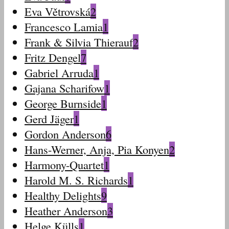
Eva Větrovská
2
Francesco Lamia
1
Frank & Silvia Thierauf
2
Fritz Dengel
7
Gabriel Arruda
1
Gajana Scharifow
1
George Burnside
1
Gerd Jäger
1
Gordon Anderson
6
Hans-Werner, Anja, Pia Konyen
2
Harmony-Quartet
1
Harold M. S. Richards
1
Healthy Delights
9
Heather Anderson
3
Helge Külls
1