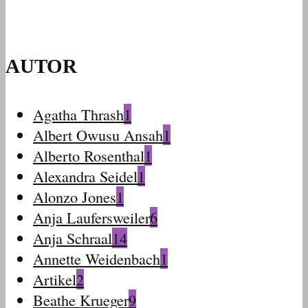
AUTOR
Agatha Thrash
1
Albert Owusu Ansah
1
Alberto Rosenthal
1
Alexandra Seidel
1
Alonzo Jones
1
Anja Laufersweiler
6
Anja Schraal
14
Annette Weidenbach
1
Artikel
2
Beathe Krueger
9