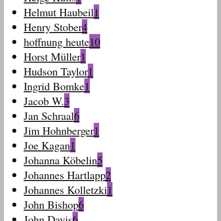
Helmut Haubeil
1
Henry Stober
4
hoffnung heute
10
Horst Müller
1
Hudson Taylor
1
Ingrid Bomke
1
Jacob W.
3
Jan Schraal
6
Jim Hohnberger
1
Joe Kagan
1
Johanna Köbelin
5
Johannes Hartlapp
2
Johannes Kolletzki
1
John Bishop
6
John Davis
6