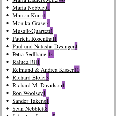
Maria Nebblett
1
Marion Knirr
1
Monika Graser
4
Musaik-Quartett
1
Patricia Rosenthal
1
Paul und Natasha Dysinger
4
Petra Sedlbauer
14
Raluca Ril
1
Reimund & Andrea Kisser
10
Richard Elofer
3
Richard M. Davidson
1
Ron Woolsey
1
Sander Takens
1
Sean Nebblett
8