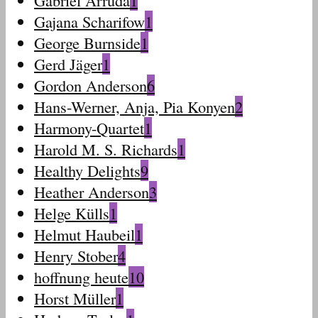
Gabriel Arruda
1
Gajana Scharifow
1
George Burnside
1
Gerd Jäger
1
Gordon Anderson
6
Hans-Werner, Anja, Pia Konyen
2
Harmony-Quartet
1
Harold M. S. Richards
1
Healthy Delights
9
Heather Anderson
3
Helge Külls
1
Helmut Haubeil
1
Henry Stober
4
hoffnung heute
10
Horst Müller
1