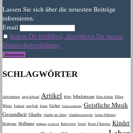
Lassen Sie sich über die neuesten Beiträge
informieren.
Email
Indem Du fortfährst, akzeptierst Du unsere
Datenschutzerklärung.
SCHLAGWÖRTER
Artikel
bibelstream
Ellen
Adventisten
Anja Schraal
Bibel
Elisa-Schule
Geistliche Musik
Gebet
White
english
Endzeit
Essen
Gebetserhörung
Gesundheit
Glaube
Glaube im Alltag
Glaubenszeugnis
Gottes Führung
Kinder
Hoffnung
Interview
Jesus Christus
Heiligung
Israel
hoffnung weltweit
Leben