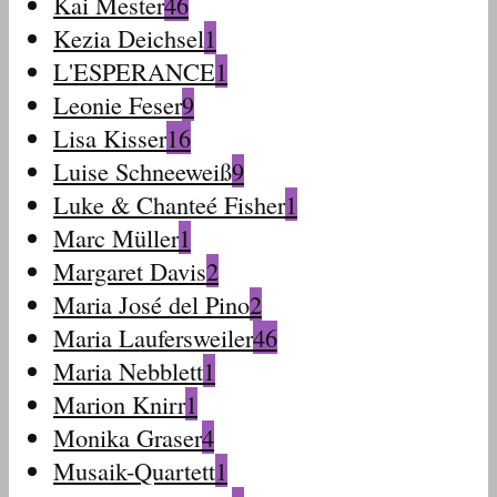
Kai Mester
46
Kezia Deichsel
1
L'ESPERANCE
1
Leonie Feser
9
Lisa Kisser
16
Luise Schneeweiß
9
Luke & Chanteé Fisher
1
Marc Müller
1
Margaret Davis
2
Maria José del Pino
2
Maria Laufersweiler
46
Maria Nebblett
1
Marion Knirr
1
Monika Graser
4
Musaik-Quartett
1