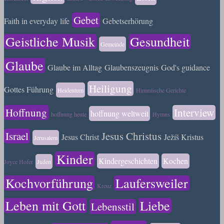
Gebet
Faith in everyday life
Gebetserhörung
Geistliche Musik
Gesundheit
Gemeinde
Glaube
Glaube im Alltag
Glaubenszeugnis
God's guidance
Heiligung
Gottes Führung
Heidentum
Himmlische Gerichte
Hoffnung
Interview
hoffnung weltweit
hoffnung heute
Hymns
Israel
Jesus Christus
Jesus Christ
Ježíš Kristus
Jerusalem
Kinder
Kindergeschichten
Kochen
Joyce Hofer
Juden
Kochvorführung
Laufersweiler
Kreuz
Leben mit Gott
Liebe
Lebensstil