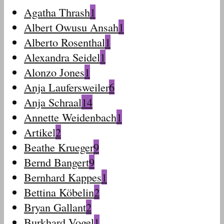
Agatha Thrash
1
Albert Owusu Ansah
1
Alberto Rosenthal
1
Alexandra Seidel
1
Alonzo Jones
1
Anja Laufersweiler
6
Anja Schraal
14
Annette Weidenbach
1
Artikel
2
Beathe Krueger
9
Bernd Bangert
9
Bernhard Kappes
1
Bettina Köbelin
2
Bryan Gallant
2
Burkhard Vogel
1