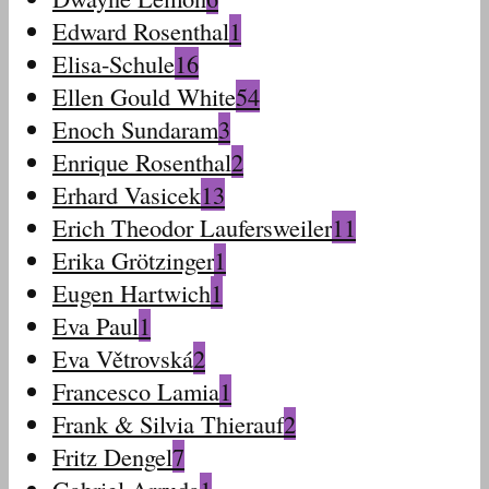
Edward Rosenthal
1
Elisa-Schule
16
Ellen Gould White
54
Enoch Sundaram
3
Enrique Rosenthal
2
Erhard Vasicek
13
Erich Theodor Laufersweiler
11
Erika Grötzinger
1
Eugen Hartwich
1
Eva Paul
1
Eva Větrovská
2
Francesco Lamia
1
Frank & Silvia Thierauf
2
Fritz Dengel
7