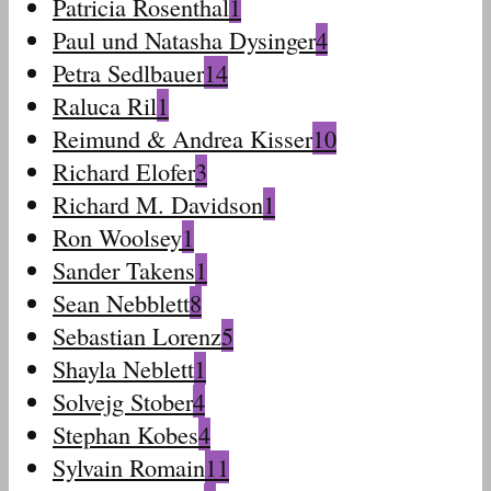
Patricia Rosenthal
1
Paul und Natasha Dysinger
4
Petra Sedlbauer
14
Raluca Ril
1
Reimund & Andrea Kisser
10
Richard Elofer
3
Richard M. Davidson
1
Ron Woolsey
1
Sander Takens
1
Sean Nebblett
8
Sebastian Lorenz
5
Shayla Neblett
1
Solvejg Stober
4
Stephan Kobes
4
Sylvain Romain
11