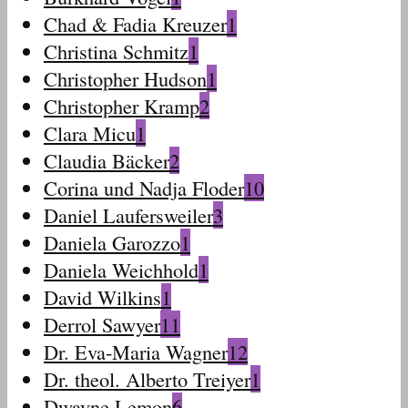
Chad & Fadia Kreuzer
1
Christina Schmitz
1
Christopher Hudson
1
Christopher Kramp
2
Clara Micu
1
Claudia Bäcker
2
Corina und Nadja Floder
10
Daniel Laufersweiler
3
Daniela Garozzo
1
Daniela Weichhold
1
David Wilkins
1
Derrol Sawyer
11
Dr. Eva-Maria Wagner
12
Dr. theol. Alberto Treiyer
1
Dwayne Lemon
6