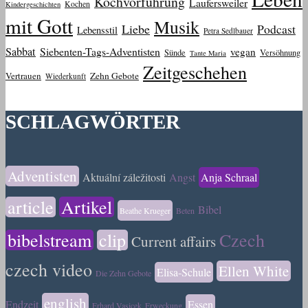
Kochvorführung
Laufersweiler
Kochen
Kindergeschichten
mit Gott
Musik
Liebe
Podcast
Lebensstil
Petra Sedlbauer
Sabbat
Siebenten-Tags-Adventisten
vegan
Sünde
Versöhnung
Tante Maria
Zeitgeschehen
Vertrauen
Zehn Gebote
Wiederkunft
SCHLAGWÖRTER
Adventisten
Aktuální záležitosti
Angst
Anja Schraal
article
Artikel
Bibel
Beathe Krueger
Beten
bibelstream
clip
Czech
Current affairs
czech video
Ellen White
Elisa-Schule
Die Zehn Gebote
english
Endzeit
Essen
Erhard Vasicek
Erweckung