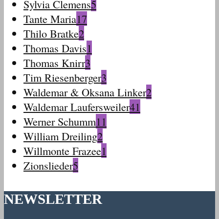
Sylvia Clemens
5
Tante Maria
17
Thilo Bratke
2
Thomas Davis
1
Thomas Knirr
3
Tim Riesenberger
3
Waldemar & Oksana Linker
2
Waldemar Laufersweiler
41
Werner Schumm
11
William Dreiling
2
Willmonte Frazee
1
Zionslieder
5
NEWSLETTER