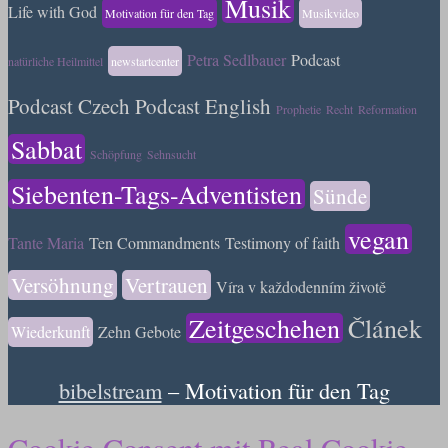
Musik
Life with God
Motivation für den Tag
Musikvideo
Petra Sedlbauer
Podcast
natürliche Heilmittel
newstartcenter
Podcast Czech
Podcast English
Prophetie
Recht
Reformation
Sabbat
Schöpfung
Sehnsucht
Siebenten-Tags-Adventisten
Sünde
vegan
Tante Maria
Ten Commandments
Testimony of faith
Versöhnung
Vertrauen
Víra v každodenním životě
Zeitgeschehen
Článek
Wiederkunft
Zehn Gebote
bibelstream
– Motivation für den Tag