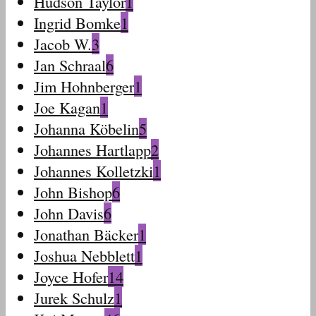
Hudson Taylor
1
Ingrid Bomke
1
Jacob W.
3
Jan Schraal
6
Jim Hohnberger
1
Joe Kagan
1
Johanna Köbelin
5
Johannes Hartlapp
2
Johannes Kolletzki
1
John Bishop
6
John Davis
6
Jonathan Bäcker
1
Joshua Nebblett
1
Joyce Hofer
14
Jurek Schulz
1