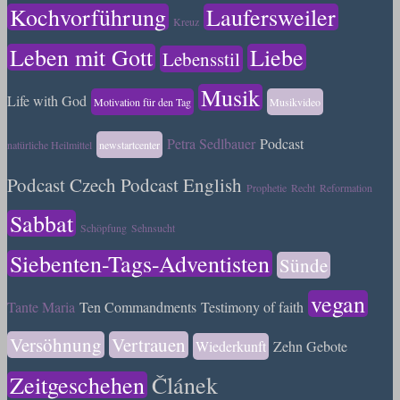
Kochvorführung
Laufersweiler
Kreuz
Leben mit Gott
Liebe
Lebensstil
Musik
Life with God
Motivation für den Tag
Musikvideo
Petra Sedlbauer
Podcast
natürliche Heilmittel
newstartcenter
Podcast Czech
Podcast English
Prophetie
Recht
Reformation
Sabbat
Schöpfung
Sehnsucht
Siebenten-Tags-Adventisten
Sünde
vegan
Tante Maria
Ten Commandments
Testimony of faith
Versöhnung
Vertrauen
Wiederkunft
Zehn Gebote
Zeitgeschehen
Článek