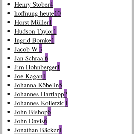
Henry Stober
4
hoffnung heute
10
Horst Müller
1
Hudson Taylor
1
Ingrid Bomke
1
Jacob W.
3
Jan Schraal
6
Jim Hohnberger
1
Joe Kagan
1
Johanna Köbelin
5
Johannes Hartlapp
2
Johannes Kolletzki
1
John Bishop
6
John Davis
6
Jonathan Bäcker
1