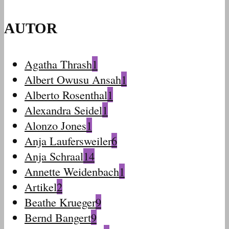
AUTOR
Agatha Thrash
1
Albert Owusu Ansah
1
Alberto Rosenthal
1
Alexandra Seidel
1
Alonzo Jones
1
Anja Laufersweiler
6
Anja Schraal
14
Annette Weidenbach
1
Artikel
2
Beathe Krueger
9
Bernd Bangert
9