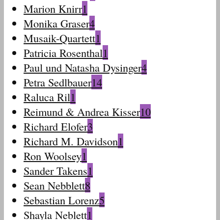
Marion Knirr
1
Monika Graser
4
Musaik-Quartett
1
Patricia Rosenthal
1
Paul und Natasha Dysinger
4
Petra Sedlbauer
14
Raluca Ril
1
Reimund & Andrea Kisser
10
Richard Elofer
3
Richard M. Davidson
1
Ron Woolsey
1
Sander Takens
1
Sean Nebblett
8
Sebastian Lorenz
5
Shayla Neblett
1