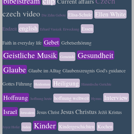
bibelstream
clip
Czech
Current affairs
czech video
Ellen White
Elisa-Schule
Die Zehn Gebote
english
Endzeit
Essen
Erhard Vasicek
Erweckung
Gebet
Faith in everyday life
Gebetserhörung
Geistliche Musik
Gesundheit
Gemeinde
Glaube
Glaube im Alltag
Glaubenszeugnis
God's guidance
Heiligung
Gottes Führung
Heidentum
Himmlische Gerichte
Hoffnung
Interview
hoffnung weltweit
hoffnung heute
Hymns
Israel
Jesus Christus
Jesus Christ
Ježíš Kristus
Jerusalem
Kinder
Kindergeschichten
Kochen
Joyce Hofer
Juden