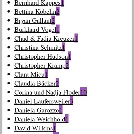
Bernhard Kappes
1
Bettina Köbelin
2
Bryan Gallant
2
Burkhard Vogel
1
Chad & Fadia Kreuzer
1
Christina Schmitz
1
Christopher Hudson
1
Christopher Kramp
2
Clara Micu
1
Claudia Bäcker
2
Corina und Nadja Floder
10
Daniel Laufersweiler
3
Daniela Garozzo
1
Daniela Weichhold
1
David Wilkins
1