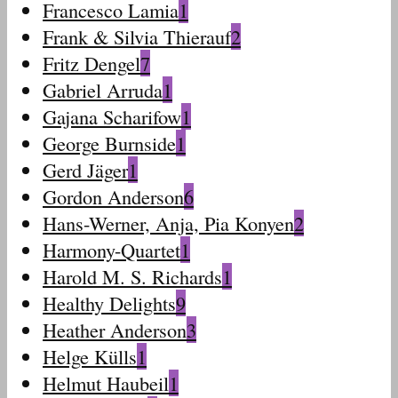
Francesco Lamia
1
Frank & Silvia Thierauf
2
Fritz Dengel
7
Gabriel Arruda
1
Gajana Scharifow
1
George Burnside
1
Gerd Jäger
1
Gordon Anderson
6
Hans-Werner, Anja, Pia Konyen
2
Harmony-Quartet
1
Harold M. S. Richards
1
Healthy Delights
9
Heather Anderson
3
Helge Külls
1
Helmut Haubeil
1