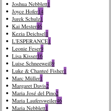
Joshua Nebblett
1
Joyce Hofer
14
Jurek Schulz
1
Kai Mester
46
Kezia Deichsel
1
L'ESPERANCE
1
Leonie Feser
9
Lisa Kisser
16
Luise Schneeweiß
9
Luke & Chanteé Fisher
1
Marc Müller
1
Margaret Davis
2
Maria José del Pino
2
Maria Laufersweiler
46
Maria Nebblett
1