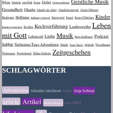
Geistliche Musik
Gebet
White
english
Endzeit
Essen
Gebetserhörung
Gesundheit
Glaube
Glaube im Alltag
Glaubenszeugnis
Gottes Führung
Kinder
Hoffnung
Interview
Jesus Christus
Heiligung
Israel
hoffnung weltweit
Leben
Kochvorführung
Laufersweiler
Kochen
Kindergeschichten
mit Gott
Musik
Liebe
Podcast
Lebensstil
Petra Sedlbauer
Sabbat
Siebenten-Tags-Adventisten
vegan
Sünde
Versöhnung
Tante Maria
Zeitgeschehen
Vertrauen
Zehn Gebote
Wiederkunft
SCHLAGWÖRTER
Adventisten
Aktuální záležitosti
Angst
Anja Schraal
article
Artikel
Bibel
Beathe Krueger
Beten