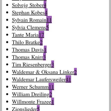
Solvejg Stober
4
Stephan Kobes
4
Sylvain Romain
11
Sylvia Clemens
5
Tante Maria
17
Thilo Bratke
2
Thomas Davis
1
Thomas Knirr
3
Tim Riesenberger
3
Waldemar & Oksana Linker
2
Waldemar Laufersweiler
41
Werner Schumm
11
William Dreiling
2
Willmonte Frazee
1
Zionslieder
5