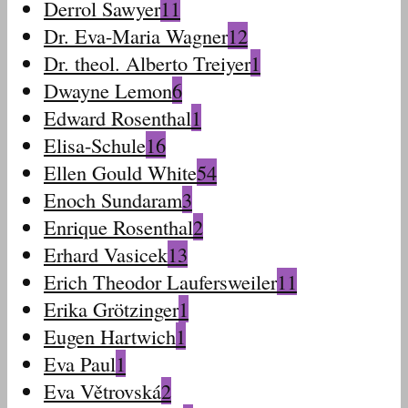
Derrol Sawyer
11
Dr. Eva-Maria Wagner
12
Dr. theol. Alberto Treiyer
1
Dwayne Lemon
6
Edward Rosenthal
1
Elisa-Schule
16
Ellen Gould White
54
Enoch Sundaram
3
Enrique Rosenthal
2
Erhard Vasicek
13
Erich Theodor Laufersweiler
11
Erika Grötzinger
1
Eugen Hartwich
1
Eva Paul
1
Eva Větrovská
2