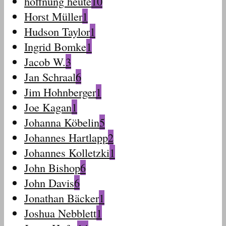
hoffnung heute
10
Horst Müller
1
Hudson Taylor
1
Ingrid Bomke
1
Jacob W.
3
Jan Schraal
6
Jim Hohnberger
1
Joe Kagan
1
Johanna Köbelin
5
Johannes Hartlapp
2
Johannes Kolletzki
1
John Bishop
6
John Davis
6
Jonathan Bäcker
1
Joshua Nebblett
1