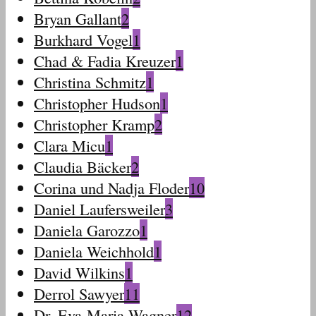
Bryan Gallant
2
Burkhard Vogel
1
Chad & Fadia Kreuzer
1
Christina Schmitz
1
Christopher Hudson
1
Christopher Kramp
2
Clara Micu
1
Claudia Bäcker
2
Corina und Nadja Floder
10
Daniel Laufersweiler
3
Daniela Garozzo
1
Daniela Weichhold
1
David Wilkins
1
Derrol Sawyer
11
Dr. Eva-Maria Wagner
12