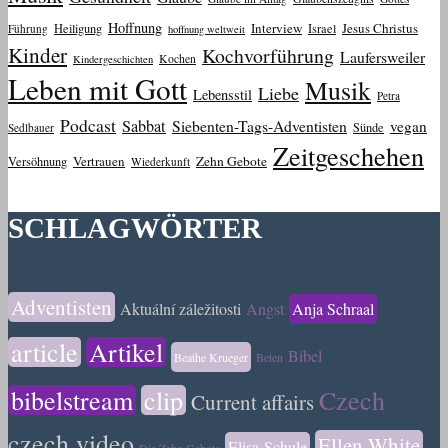
Hoffnung
Interview
Jesus Christus
Heiligung
Israel
Führung
hoffnung weltweit
Kinder
Kochvorführung
Laufersweiler
Kochen
Kindergeschichten
Leben mit Gott
Musik
Liebe
Lebensstil
Petra
Podcast
Sabbat
Siebenten-Tags-Adventisten
vegan
Sünde
Sedlbauer
Zeitgeschehen
Vertrauen
Zehn Gebote
Versöhnung
Wiederkunft
SCHLAGWÖRTER
Adventisten
Aktuální záležitosti
Angst
Anja Schraal
article
Artikel
Bibel
Beathe Krueger
Beten
bibelstream
clip
Czech
Current affairs
czech video
Ellen White
Elisa-Schule
Die Zehn Gebote