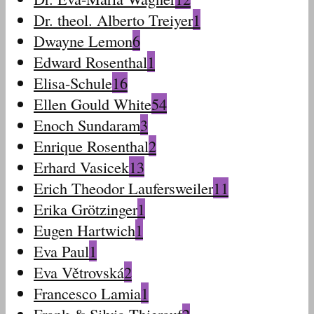
Dr. theol. Alberto Treiyer
1
Dwayne Lemon
6
Edward Rosenthal
1
Elisa-Schule
16
Ellen Gould White
54
Enoch Sundaram
3
Enrique Rosenthal
2
Erhard Vasicek
13
Erich Theodor Laufersweiler
11
Erika Grötzinger
1
Eugen Hartwich
1
Eva Paul
1
Eva Větrovská
2
Francesco Lamia
1