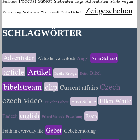
Podcast
Sabbat
Siebenten-Tags-Adventisten
vegan
Sünde
Sedlbauer
Zeitgeschehen
Vertrauen
Zehn Gebote
Versöhnung
Wiederkunft
SCHLAGWÖRTER
Adventisten
Aktuální záležitosti
Angst
Anja Schraal
article
Artikel
Bibel
Beathe Krueger
Beten
bibelstream
clip
Czech
Current affairs
czech video
Ellen White
Elisa-Schule
Die Zehn Gebote
english
Endzeit
Essen
Erhard Vasicek
Erweckung
Gebet
Faith in everyday life
Gebetserhörung