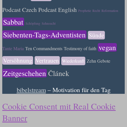
Podcast Czech
Podcast English
Prophetie
Recht
Reformation
Sabbat
Schöpfung
Sehnsucht
Siebenten-Tags-Adventisten
Sünde
vegan
Tante Maria
Ten Commandments
Testimony of faith
Versöhnung
Vertrauen
Wiederkunft
Zehn Gebote
Zeitgeschehen
Článek
bibelstream
– Motivation für den Tag
Cookie Consent mit Real Cookie
Banner