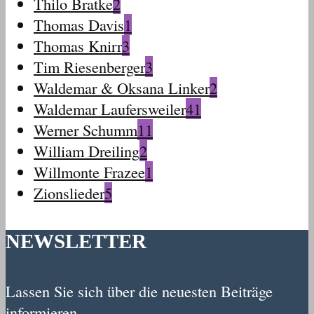
Thilo Bratke
2
Thomas Davis
1
Thomas Knirr
3
Tim Riesenberger
3
Waldemar & Oksana Linker
2
Waldemar Laufersweiler
41
Werner Schumm
11
William Dreiling
2
Willmonte Frazee
1
Zionslieder
5
NEWSLETTER
Lassen Sie sich über die neuesten Beiträge
informieren.