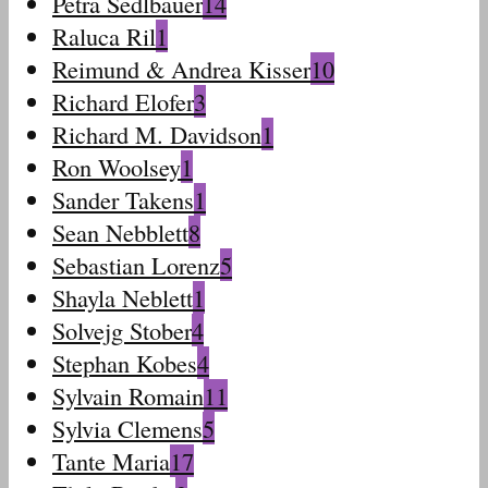
Petra Sedlbauer
14
Raluca Ril
1
Reimund & Andrea Kisser
10
Richard Elofer
3
Richard M. Davidson
1
Ron Woolsey
1
Sander Takens
1
Sean Nebblett
8
Sebastian Lorenz
5
Shayla Neblett
1
Solvejg Stober
4
Stephan Kobes
4
Sylvain Romain
11
Sylvia Clemens
5
Tante Maria
17