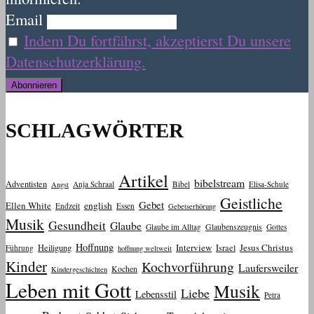
Email
Indem Du fortfährst, akzeptierst Du unsere
Datenschutzerklärung.
SCHLAGWÖRTER
Artikel
bibelstream
Adventisten
Anja Schraal
Bibel
Elisa-Schule
Angst
Geistliche
Gebet
Ellen White
english
Endzeit
Essen
Gebetserhörung
Musik
Gesundheit
Glaube
Glaube im Alltag
Glaubenszeugnis
Gottes
Hoffnung
Interview
Jesus Christus
Heiligung
Israel
Führung
hoffnung weltweit
Kinder
Kochvorführung
Laufersweiler
Kochen
Kindergeschichten
Leben mit Gott
Musik
Liebe
Lebensstil
Petra