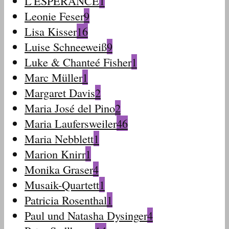
L'ESPERANCE
1
Leonie Feser
9
Lisa Kisser
16
Luise Schneeweiß
9
Luke & Chanteé Fisher
1
Marc Müller
1
Margaret Davis
2
Maria José del Pino
2
Maria Laufersweiler
46
Maria Nebblett
1
Marion Knirr
1
Monika Graser
4
Musaik-Quartett
1
Patricia Rosenthal
1
Paul und Natasha Dysinger
4