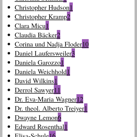
Christopher Hudson
1
Christopher Kramp
2
Clara Micu
1
Claudia Bäcker
2
Corina und Nadja Floder
10
Daniel Laufersweiler
3
Daniela Garozzo
1
Daniela Weichhold
1
David Wilkins
1
Derrol Sawyer
11
Dr. Eva-Maria Wagner
12
Dr. theol. Alberto Treiyer
1
Dwayne Lemon
6
Edward Rosenthal
1
Elisa-Schule
16