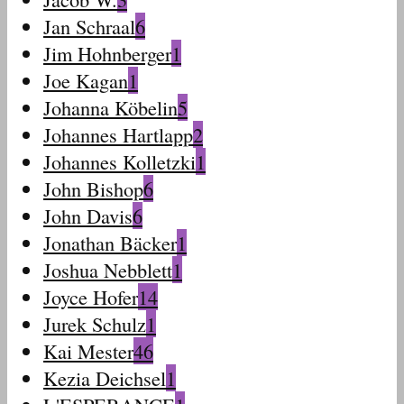
Jan Schraal
6
Jim Hohnberger
1
Joe Kagan
1
Johanna Köbelin
5
Johannes Hartlapp
2
Johannes Kolletzki
1
John Bishop
6
John Davis
6
Jonathan Bäcker
1
Joshua Nebblett
1
Joyce Hofer
14
Jurek Schulz
1
Kai Mester
46
Kezia Deichsel
1