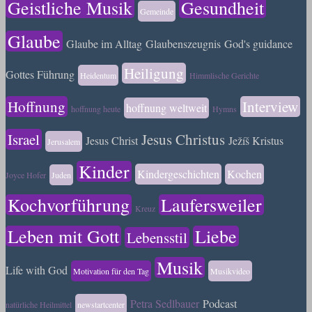
Geistliche Musik
Gesundheit
Gemeinde
Glaube
Glaube im Alltag
Glaubenszeugnis
God's guidance
Heiligung
Gottes Führung
Heidentum
Himmlische Gerichte
Hoffnung
Interview
hoffnung weltweit
hoffnung heute
Hymns
Israel
Jesus Christus
Jesus Christ
Ježíš Kristus
Jerusalem
Kinder
Kindergeschichten
Kochen
Joyce Hofer
Juden
Kochvorführung
Laufersweiler
Kreuz
Leben mit Gott
Liebe
Lebensstil
Musik
Life with God
Motivation für den Tag
Musikvideo
Petra Sedlbauer
Podcast
natürliche Heilmittel
newstartcenter