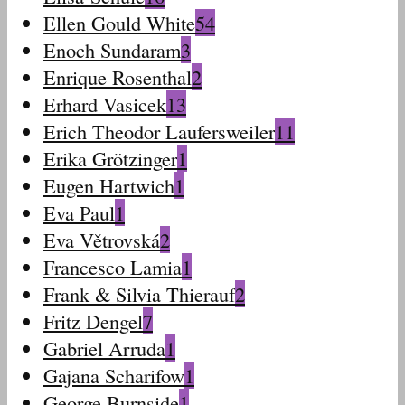
Ellen Gould White
54
Enoch Sundaram
3
Enrique Rosenthal
2
Erhard Vasicek
13
Erich Theodor Laufersweiler
11
Erika Grötzinger
1
Eugen Hartwich
1
Eva Paul
1
Eva Větrovská
2
Francesco Lamia
1
Frank & Silvia Thierauf
2
Fritz Dengel
7
Gabriel Arruda
1
Gajana Scharifow
1
George Burnside
1