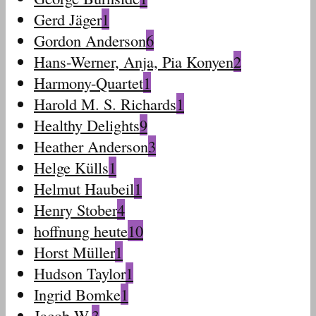
Gerd Jäger
1
Gordon Anderson
6
Hans-Werner, Anja, Pia Konyen
2
Harmony-Quartet
1
Harold M. S. Richards
1
Healthy Delights
9
Heather Anderson
3
Helge Külls
1
Helmut Haubeil
1
Henry Stober
4
hoffnung heute
10
Horst Müller
1
Hudson Taylor
1
Ingrid Bomke
1
Jacob W.
3