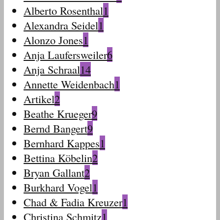
Alberto Rosenthal
1
Alexandra Seidel
1
Alonzo Jones
1
Anja Laufersweiler
6
Anja Schraal
14
Annette Weidenbach
1
Artikel
2
Beathe Krueger
9
Bernd Bangert
9
Bernhard Kappes
1
Bettina Köbelin
2
Bryan Gallant
2
Burkhard Vogel
1
Chad & Fadia Kreuzer
1
Christina Schmitz
1