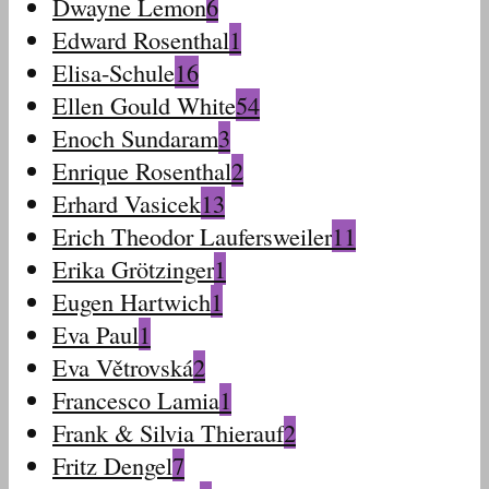
Dwayne Lemon
6
Edward Rosenthal
1
Elisa-Schule
16
Ellen Gould White
54
Enoch Sundaram
3
Enrique Rosenthal
2
Erhard Vasicek
13
Erich Theodor Laufersweiler
11
Erika Grötzinger
1
Eugen Hartwich
1
Eva Paul
1
Eva Větrovská
2
Francesco Lamia
1
Frank & Silvia Thierauf
2
Fritz Dengel
7