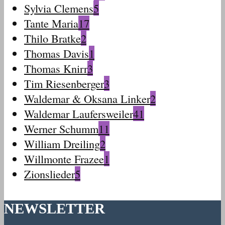
Sylvia Clemens
5
Tante Maria
17
Thilo Bratke
2
Thomas Davis
1
Thomas Knirr
3
Tim Riesenberger
3
Waldemar & Oksana Linker
2
Waldemar Laufersweiler
41
Werner Schumm
11
William Dreiling
2
Willmonte Frazee
1
Zionslieder
5
NEWSLETTER