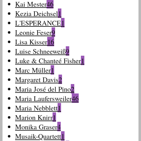
Kai Mester
46
Kezia Deichsel
1
L'ESPERANCE
1
Leonie Feser
9
Lisa Kisser
16
Luise Schneeweiß
9
Luke & Chanteé Fisher
1
Marc Müller
1
Margaret Davis
2
Maria José del Pino
2
Maria Laufersweiler
46
Maria Nebblett
1
Marion Knirr
1
Monika Graser
4
Musaik-Quartett
1