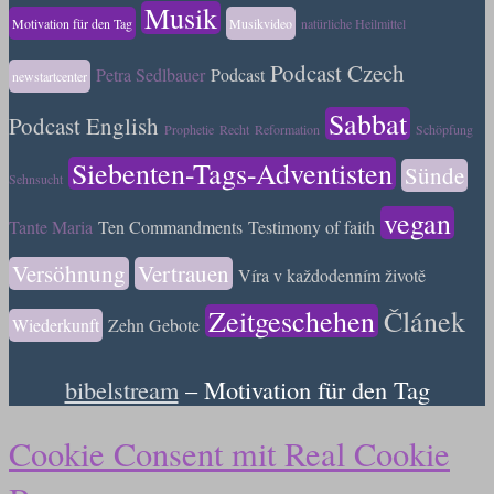
Musik
Motivation für den Tag
Musikvideo
natürliche Heilmittel
Podcast Czech
Petra Sedlbauer
Podcast
newstartcenter
Sabbat
Podcast English
Prophetie
Recht
Reformation
Schöpfung
Siebenten-Tags-Adventisten
Sünde
Sehnsucht
vegan
Tante Maria
Ten Commandments
Testimony of faith
Versöhnung
Vertrauen
Víra v každodenním životě
Zeitgeschehen
Článek
Wiederkunft
Zehn Gebote
bibelstream
– Motivation für den Tag
Cookie Consent mit Real Cookie