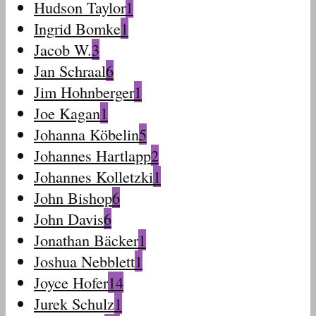
Hudson Taylor
1
Ingrid Bomke
1
Jacob W.
3
Jan Schraal
6
Jim Hohnberger
1
Joe Kagan
1
Johanna Köbelin
5
Johannes Hartlapp
2
Johannes Kolletzki
1
John Bishop
6
John Davis
6
Jonathan Bäcker
1
Joshua Nebblett
1
Joyce Hofer
14
Jurek Schulz
1