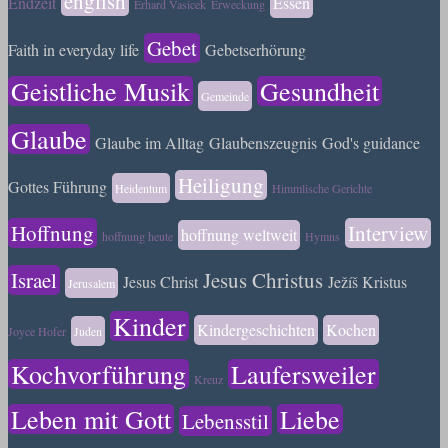
english
Endzeit
Essen
Erhard Vasicek
Erweckung
Gebet
Faith in everyday life
Gebetserhörung
Geistliche Musik
Gesundheit
Gemeinde
Glaube
Glaube im Alltag
Glaubenszeugnis
God's guidance
Heiligung
Gottes Führung
Heidentum
Himmlische Gerichte
Hoffnung
Interview
hoffnung weltweit
hoffnung heute
Hymns
Israel
Jesus Christus
Jesus Christ
Ježíš Kristus
Jerusalem
Kinder
Kindergeschichten
Kochen
Joyce Hofer
Juden
Kochvorführung
Laufersweiler
Kreuz
Leben mit Gott
Liebe
Lebensstil