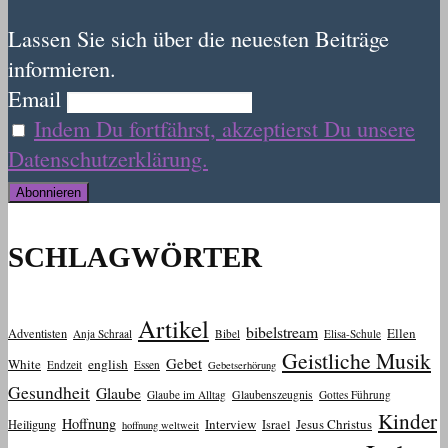
Lassen Sie sich über die neuesten Beiträge
informieren.
Email
Indem Du fortfährst, akzeptierst Du unsere
Datenschutzerklärung.
SCHLAGWÖRTER
Artikel
bibelstream
Ellen
Adventisten
Anja Schraal
Bibel
Elisa-Schule
Geistliche Musik
Gebet
White
english
Endzeit
Essen
Gebetserhörung
Gesundheit
Glaube
Glaube im Alltag
Glaubenszeugnis
Gottes Führung
Kinder
Hoffnung
Interview
Jesus Christus
Heiligung
Israel
hoffnung weltweit