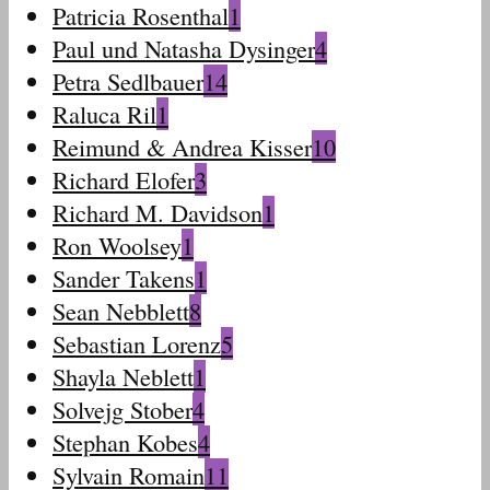
Patricia Rosenthal
1
Paul und Natasha Dysinger
4
Petra Sedlbauer
14
Raluca Ril
1
Reimund & Andrea Kisser
10
Richard Elofer
3
Richard M. Davidson
1
Ron Woolsey
1
Sander Takens
1
Sean Nebblett
8
Sebastian Lorenz
5
Shayla Neblett
1
Solvejg Stober
4
Stephan Kobes
4
Sylvain Romain
11