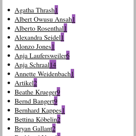
Agatha Thrash
1
Albert Owusu Ansah
1
Alberto Rosenthal
1
Alexandra Seidel
1
Alonzo Jones
1
Anja Laufersweiler
6
Anja Schraal
14
Annette Weidenbach
1
Artikel
2
Beathe Krueger
9
Bernd Bangert
9
Bernhard Kappes
1
Bettina Köbelin
2
Bryan Gallant
2