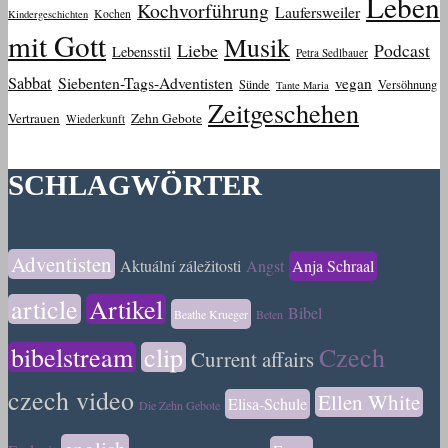
Leben
Kochvorführung
Laufersweiler
Kochen
Kindergeschichten
mit Gott
Musik
Liebe
Podcast
Lebensstil
Petra Sedlbauer
Sabbat
Siebenten-Tags-Adventisten
vegan
Sünde
Versöhnung
Tante Maria
Zeitgeschehen
Vertrauen
Zehn Gebote
Wiederkunft
SCHLAGWÖRTER
Adventisten
Aktuální záležitosti
Angst
Anja Schraal
article
Artikel
Bibel
Beathe Krueger
Beten
bibelstream
clip
Czech
Current affairs
czech video
Ellen White
Elisa-Schule
Die Zehn Gebote