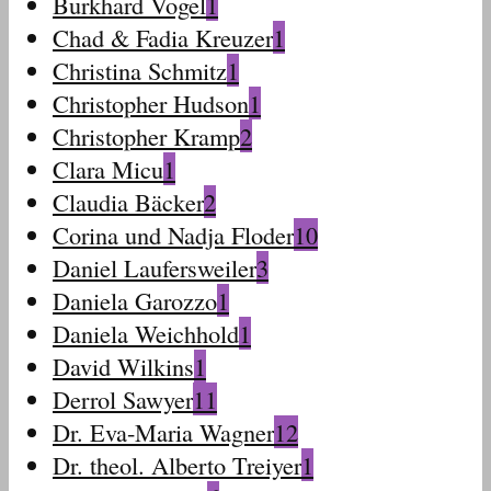
Burkhard Vogel
1
Chad & Fadia Kreuzer
1
Christina Schmitz
1
Christopher Hudson
1
Christopher Kramp
2
Clara Micu
1
Claudia Bäcker
2
Corina und Nadja Floder
10
Daniel Laufersweiler
3
Daniela Garozzo
1
Daniela Weichhold
1
David Wilkins
1
Derrol Sawyer
11
Dr. Eva-Maria Wagner
12
Dr. theol. Alberto Treiyer
1