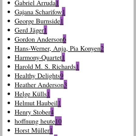
Gabriel Arruda
1
Gajana Scharifow
1
George Burnside
1
Gerd Jäger
1
Gordon Anderson
6
Hans-Werner, Anja, Pia Konyen
2
Harmony-Quartet
1
Harold M. S. Richards
1
Healthy Delights
9
Heather Anderson
3
Helge Külls
1
Helmut Haubeil
1
Henry Stober
4
hoffnung heute
10
Horst Müller
1