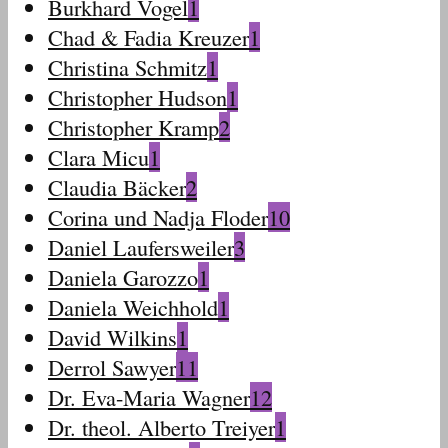
Burkhard Vogel
1
Chad & Fadia Kreuzer
1
Christina Schmitz
1
Christopher Hudson
1
Christopher Kramp
2
Clara Micu
1
Claudia Bäcker
2
Corina und Nadja Floder
10
Daniel Laufersweiler
3
Daniela Garozzo
1
Daniela Weichhold
1
David Wilkins
1
Derrol Sawyer
11
Dr. Eva-Maria Wagner
12
Dr. theol. Alberto Treiyer
1