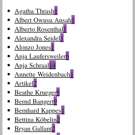
Agatha Thrash
1
Albert Owusu Ansah
1
Alberto Rosenthal
1
Alexandra Seidel
1
Alonzo Jones
1
Anja Laufersweiler
6
Anja Schraal
14
Annette Weidenbach
1
Artikel
2
Beathe Krueger
9
Bernd Bangert
9
Bernhard Kappes
1
Bettina Köbelin
2
Bryan Gallant
2