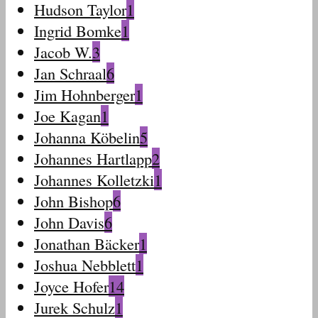
Hudson Taylor
1
Ingrid Bomke
1
Jacob W.
3
Jan Schraal
6
Jim Hohnberger
1
Joe Kagan
1
Johanna Köbelin
5
Johannes Hartlapp
2
Johannes Kolletzki
1
John Bishop
6
John Davis
6
Jonathan Bäcker
1
Joshua Nebblett
1
Joyce Hofer
14
Jurek Schulz
1