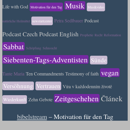
Musik
Life with God
Motivation für den Tag
Musikvideo
Petra Sedlbauer
Podcast
natürliche Heilmittel
newstartcenter
Podcast Czech
Podcast English
Prophetie
Recht
Reformation
Sabbat
Schöpfung
Sehnsucht
Siebenten-Tags-Adventisten
Sünde
vegan
Tante Maria
Ten Commandments
Testimony of faith
Versöhnung
Vertrauen
Víra v každodenním životě
Zeitgeschehen
Článek
Wiederkunft
Zehn Gebote
bibelstream
– Motivation für den Tag