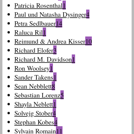
Patricia Rosenthal
1
Paul und Natasha Dysinger
4
Petra Sedlbauer
14
Raluca Ril
1
Reimund & Andrea Kisser
10
Richard Elofer
3
Richard M. Davidson
1
Ron Woolsey
1
Sander Takens
1
Sean Nebblett
8
Sebastian Lorenz
5
Shayla Neblett
1
Solvejg Stober
4
Stephan Kobes
4
Sylvain Romain
11