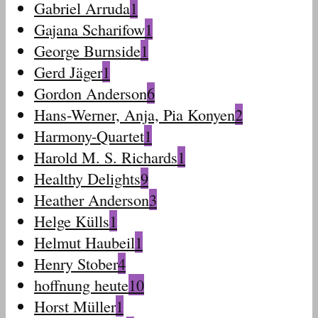
Gabriel Arruda
1
Gajana Scharifow
1
George Burnside
1
Gerd Jäger
1
Gordon Anderson
6
Hans-Werner, Anja, Pia Konyen
2
Harmony-Quartet
1
Harold M. S. Richards
1
Healthy Delights
9
Heather Anderson
3
Helge Külls
1
Helmut Haubeil
1
Henry Stober
4
hoffnung heute
10
Horst Müller
1