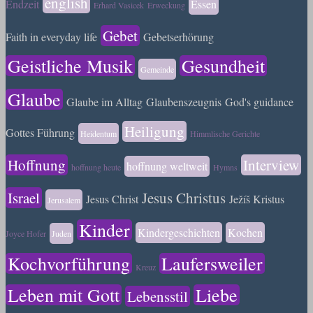
english
Endzeit
Essen
Erhard Vasicek
Erweckung
Gebet
Faith in everyday life
Gebetserhörung
Geistliche Musik
Gesundheit
Gemeinde
Glaube
Glaube im Alltag
Glaubenszeugnis
God's guidance
Heiligung
Gottes Führung
Heidentum
Himmlische Gerichte
Hoffnung
Interview
hoffnung weltweit
hoffnung heute
Hymns
Israel
Jesus Christus
Jesus Christ
Ježíš Kristus
Jerusalem
Kinder
Kindergeschichten
Kochen
Joyce Hofer
Juden
Kochvorführung
Laufersweiler
Kreuz
Leben mit Gott
Liebe
Lebensstil