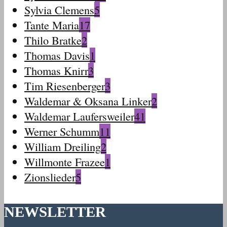
Sylvia Clemens
5
Tante Maria
17
Thilo Bratke
2
Thomas Davis
1
Thomas Knirr
3
Tim Riesenberger
3
Waldemar & Oksana Linker
2
Waldemar Laufersweiler
41
Werner Schumm
11
William Dreiling
2
Willmonte Frazee
1
Zionslieder
5
NEWSLETTER