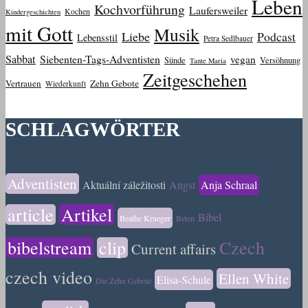
Leben
Kochvorführung
Laufersweiler
Kochen
Kindergeschichten
mit Gott
Musik
Liebe
Podcast
Lebensstil
Petra Sedlbauer
Sabbat
Siebenten-Tags-Adventisten
vegan
Sünde
Versöhnung
Tante Maria
Zeitgeschehen
Vertrauen
Zehn Gebote
Wiederkunft
SCHLAGWÖRTER
Adventisten
Aktuální záležitosti
Angst
Anja Schraal
article
Artikel
Bibel
Beathe Krueger
Beten
bibelstream
clip
Czech
Current affairs
czech video
Ellen White
Elisa-Schule
Die Zehn Gebote