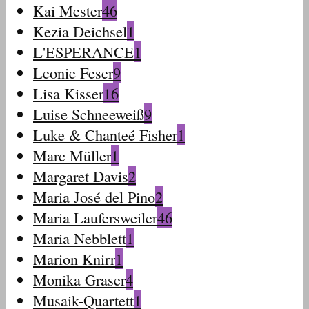
Kai Mester
46
Kezia Deichsel
1
L'ESPERANCE
1
Leonie Feser
9
Lisa Kisser
16
Luise Schneeweiß
9
Luke & Chanteé Fisher
1
Marc Müller
1
Margaret Davis
2
Maria José del Pino
2
Maria Laufersweiler
46
Maria Nebblett
1
Marion Knirr
1
Monika Graser
4
Musaik-Quartett
1