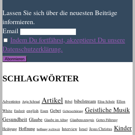
Lassen Sie sich über die neuesten Beiträge
informieren.
Email
Indem Du fortfährst, akzeptierst Du unsere
Datenschutzerklärung.
SCHLAGWÖRTER
Artikel
bibelstream
Ellen
Adventisten
Anja Schraal
Bibel
Elisa-Schule
Geistliche Musik
Gebet
White
english
Endzeit
Essen
Gebetserhörung
Gesundheit
Glaube
Glaube im Alltag
Glaubenszeugnis
Gottes Führung
Kinder
Hoffnung
Interview
Jesus Christus
Heiligung
Israel
hoffnung weltweit