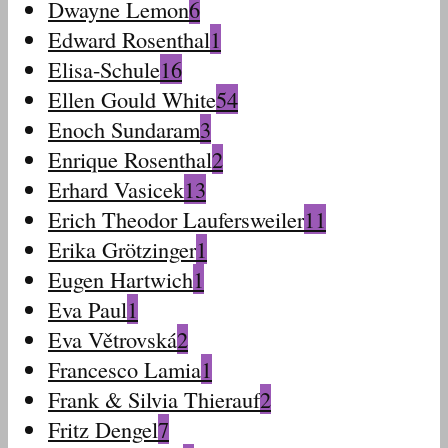
Dwayne Lemon
6
Edward Rosenthal
1
Elisa-Schule
16
Ellen Gould White
54
Enoch Sundaram
3
Enrique Rosenthal
2
Erhard Vasicek
13
Erich Theodor Laufersweiler
11
Erika Grötzinger
1
Eugen Hartwich
1
Eva Paul
1
Eva Větrovská
2
Francesco Lamia
1
Frank & Silvia Thierauf
2
Fritz Dengel
7