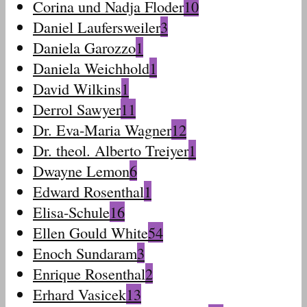
Corina und Nadja Floder
10
Daniel Laufersweiler
3
Daniela Garozzo
1
Daniela Weichhold
1
David Wilkins
1
Derrol Sawyer
11
Dr. Eva-Maria Wagner
12
Dr. theol. Alberto Treiyer
1
Dwayne Lemon
6
Edward Rosenthal
1
Elisa-Schule
16
Ellen Gould White
54
Enoch Sundaram
3
Enrique Rosenthal
2
Erhard Vasicek
13