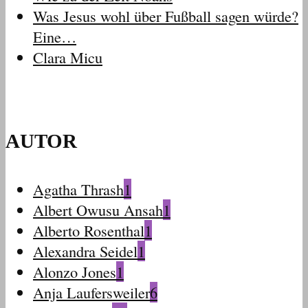
Was Jesus wohl über Fußball sagen würde?
Eine…
Clara Micu
AUTOR
Agatha Thrash
1
Albert Owusu Ansah
1
Alberto Rosenthal
1
Alexandra Seidel
1
Alonzo Jones
1
Anja Laufersweiler
6