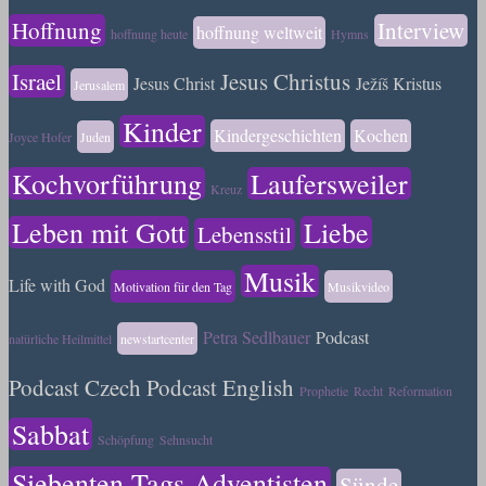
Hoffnung
Interview
hoffnung weltweit
hoffnung heute
Hymns
Israel
Jesus Christus
Jesus Christ
Ježíš Kristus
Jerusalem
Kinder
Kindergeschichten
Kochen
Joyce Hofer
Juden
Kochvorführung
Laufersweiler
Kreuz
Leben mit Gott
Liebe
Lebensstil
Musik
Life with God
Motivation für den Tag
Musikvideo
Petra Sedlbauer
Podcast
natürliche Heilmittel
newstartcenter
Podcast Czech
Podcast English
Prophetie
Recht
Reformation
Sabbat
Schöpfung
Sehnsucht
Siebenten-Tags-Adventisten
Sünde