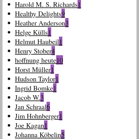
Harold M. S. Richards
1
Healthy Delights
9
Heather Anderson
3
Helge Külls
1
Helmut Haubeil
1
Henry Stober
4
hoffnung heute
10
Horst Müller
1
Hudson Taylor
1
Ingrid Bomke
1
Jacob W.
3
Jan Schraal
6
Jim Hohnberger
1
Joe Kagan
1
Johanna Köbelin
5