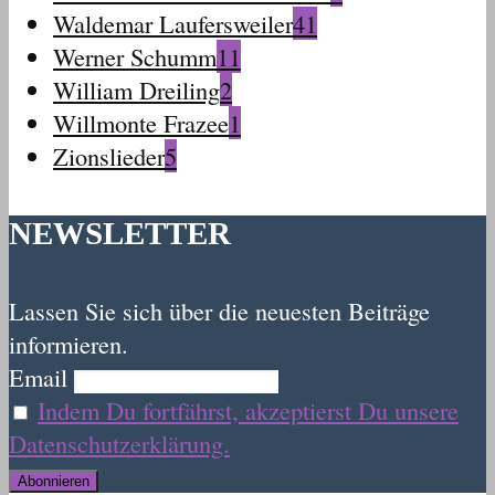
Waldemar Laufersweiler
41
Werner Schumm
11
William Dreiling
2
Willmonte Frazee
1
Zionslieder
5
NEWSLETTER
Lassen Sie sich über die neuesten Beiträge
informieren.
Email
Indem Du fortfährst, akzeptierst Du unsere
Datenschutzerklärung.