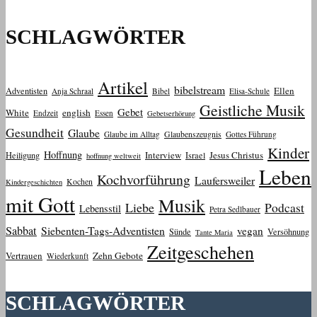
SCHLAGWÖRTER
Artikel
bibelstream
Ellen
Adventisten
Anja Schraal
Bibel
Elisa-Schule
Geistliche Musik
Gebet
White
english
Endzeit
Essen
Gebetserhörung
Gesundheit
Glaube
Glaube im Alltag
Glaubenszeugnis
Gottes Führung
Kinder
Hoffnung
Interview
Jesus Christus
Heiligung
Israel
hoffnung weltweit
Leben
Kochvorführung
Laufersweiler
Kochen
Kindergeschichten
mit Gott
Musik
Liebe
Podcast
Lebensstil
Petra Sedlbauer
Sabbat
Siebenten-Tags-Adventisten
vegan
Sünde
Versöhnung
Tante Maria
Zeitgeschehen
Vertrauen
Zehn Gebote
Wiederkunft
SCHLAGWÖRTER