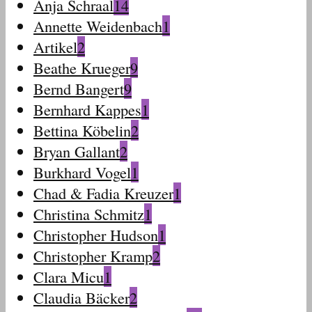
Anja Schraal
14
Annette Weidenbach
1
Artikel
2
Beathe Krueger
9
Bernd Bangert
9
Bernhard Kappes
1
Bettina Köbelin
2
Bryan Gallant
2
Burkhard Vogel
1
Chad & Fadia Kreuzer
1
Christina Schmitz
1
Christopher Hudson
1
Christopher Kramp
2
Clara Micu
1
Claudia Bäcker
2