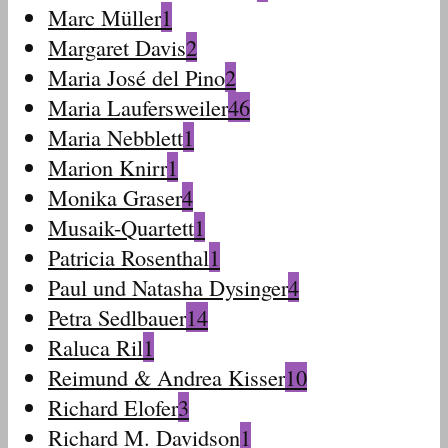
Marc Müller
1
Margaret Davis
2
Maria José del Pino
2
Maria Laufersweiler
46
Maria Nebblett
1
Marion Knirr
1
Monika Graser
4
Musaik-Quartett
1
Patricia Rosenthal
1
Paul und Natasha Dysinger
4
Petra Sedlbauer
14
Raluca Ril
1
Reimund & Andrea Kisser
10
Richard Elofer
3
Richard M. Davidson
1