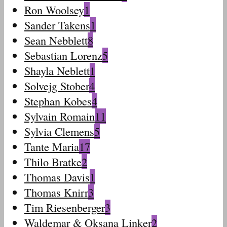
Ron Woolsey
1
Sander Takens
1
Sean Nebblett
8
Sebastian Lorenz
5
Shayla Neblett
1
Solvejg Stober
4
Stephan Kobes
4
Sylvain Romain
11
Sylvia Clemens
5
Tante Maria
17
Thilo Bratke
2
Thomas Davis
1
Thomas Knirr
3
Tim Riesenberger
3
Waldemar & Oksana Linker
2