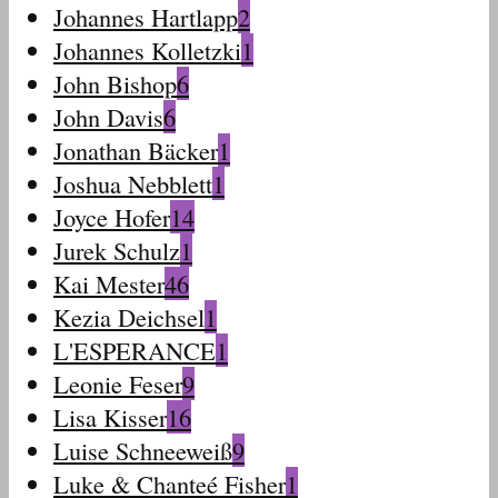
Johannes Hartlapp
2
Johannes Kolletzki
1
John Bishop
6
John Davis
6
Jonathan Bäcker
1
Joshua Nebblett
1
Joyce Hofer
14
Jurek Schulz
1
Kai Mester
46
Kezia Deichsel
1
L'ESPERANCE
1
Leonie Feser
9
Lisa Kisser
16
Luise Schneeweiß
9
Luke & Chanteé Fisher
1