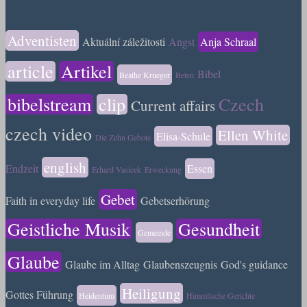
Adventisten
Aktuální záležitosti
Angst
Anja Schraal
article
Artikel
Bibel
Beathe Krueger
Beten
bibelstream
clip
Czech
Current affairs
czech video
Ellen White
Elisa-Schule
Die Zehn Gebote
english
Endzeit
Essen
Erhard Vasicek
Erweckung
Gebet
Faith in everyday life
Gebetserhörung
Geistliche Musik
Gesundheit
Gemeinde
Glaube
Glaube im Alltag
Glaubenszeugnis
God's guidance
Heiligung
Gottes Führung
Heidentum
Himmlische Gerichte