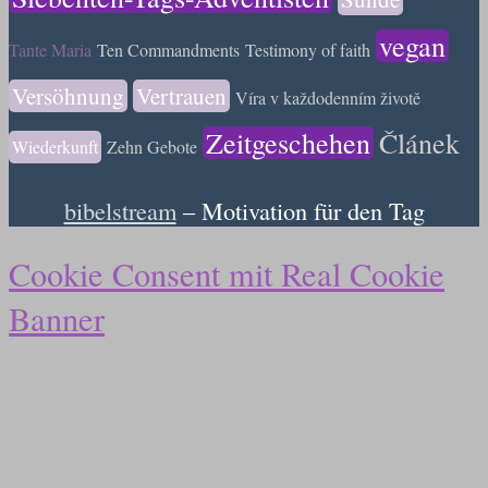
vegan
Tante Maria
Ten Commandments
Testimony of faith
Versöhnung
Vertrauen
Víra v každodenním životě
Zeitgeschehen
Článek
Wiederkunft
Zehn Gebote
bibelstream
– Motivation für den Tag
Cookie Consent mit Real Cookie
Banner