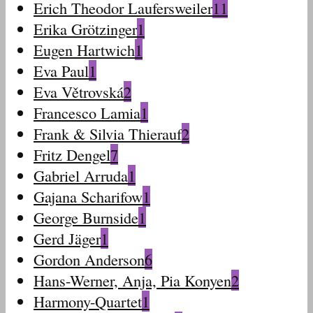
Erich Theodor Laufersweiler
11
Erika Grötzinger
1
Eugen Hartwich
1
Eva Paul
1
Eva Větrovská
2
Francesco Lamia
1
Frank & Silvia Thierauf
2
Fritz Dengel
7
Gabriel Arruda
1
Gajana Scharifow
1
George Burnside
1
Gerd Jäger
1
Gordon Anderson
6
Hans-Werner, Anja, Pia Konyen
2
Harmony-Quartet
1