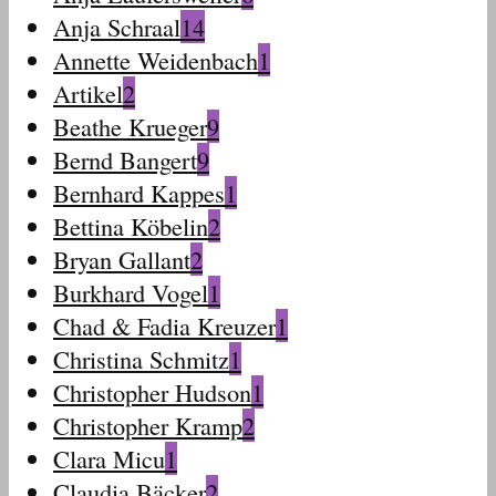
Anja Schraal
14
Annette Weidenbach
1
Artikel
2
Beathe Krueger
9
Bernd Bangert
9
Bernhard Kappes
1
Bettina Köbelin
2
Bryan Gallant
2
Burkhard Vogel
1
Chad & Fadia Kreuzer
1
Christina Schmitz
1
Christopher Hudson
1
Christopher Kramp
2
Clara Micu
1
Claudia Bäcker
2