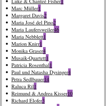
Luke & Chanteé Fisher
1
Marc Müller
1
Margaret Davis
2
Maria José del Pino
2
Maria Laufersweiler
46
Maria Nebblett
1
Marion Knirr
1
Monika Graser
4
Musaik-Quartett
1
Patricia Rosenthal
1
Paul und Natasha Dysinger
4
Petra Sedlbauer
14
Raluca Ril
1
Reimund & Andrea Kisser
10
Richard Elofer
3