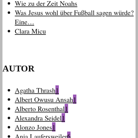
Wie zu der Zeit Noahs
Was Jesus wohl über Fußball sagen würde?
Eine…
Clara Micu
AUTOR
Agatha Thrash
1
Albert Owusu Ansah
1
Alberto Rosenthal
1
Alexandra Seidel
1
Alonzo Jones
1
Anja Laufersweiler
6