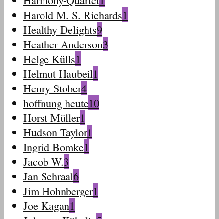
Harmony-Quartet
1
Harold M. S. Richards
1
Healthy Delights
9
Heather Anderson
3
Helge Külls
1
Helmut Haubeil
1
Henry Stober
4
hoffnung heute
10
Horst Müller
1
Hudson Taylor
1
Ingrid Bomke
1
Jacob W.
3
Jan Schraal
6
Jim Hohnberger
1
Joe Kagan
1