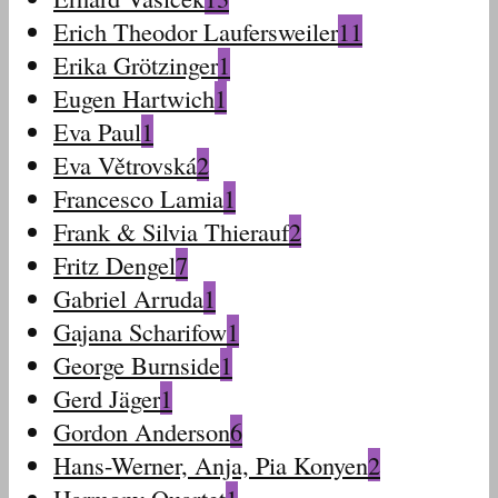
Erich Theodor Laufersweiler
11
Erika Grötzinger
1
Eugen Hartwich
1
Eva Paul
1
Eva Větrovská
2
Francesco Lamia
1
Frank & Silvia Thierauf
2
Fritz Dengel
7
Gabriel Arruda
1
Gajana Scharifow
1
George Burnside
1
Gerd Jäger
1
Gordon Anderson
6
Hans-Werner, Anja, Pia Konyen
2