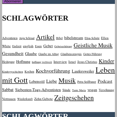
SCHLAGWÖRTER
Artikel
bibelstream
Ellen
Adventisten
Anja Schraal
Bibel
Elisa-Schule
Geistliche Musik
Gebet
White
english
Endzeit
Essen
Gebetserhörung
Gesundheit
Glaube
Glaube im Alltag
Glaubenszeugnis
Gottes Führung
Kinder
Hoffnung
Interview
Jesus Christus
Heiligung
Israel
hoffnung weltweit
Leben
Kochvorführung
Laufersweiler
Kochen
Kindergeschichten
mit Gott
Musik
Liebe
Podcast
Lebensstil
Petra Sedlbauer
Sabbat
Siebenten-Tags-Adventisten
vegan
Sünde
Versöhnung
Tante Maria
Zeitgeschehen
Vertrauen
Zehn Gebote
Wiederkunft
SCHLAGWÖRTER