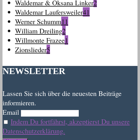
Waldemar & Oksana Linker
2
Waldemar Laufersweiler
41
Werner Schumm
11
William Dreiling
2
Willmonte Frazee
1
Zionslieder
5
NEWSLETTER
Lassen Sie sich über die neuesten Beiträge
informieren.
Email
Indem Du fortfährst, akzeptierst Du unsere
Datenschutzerklärung.