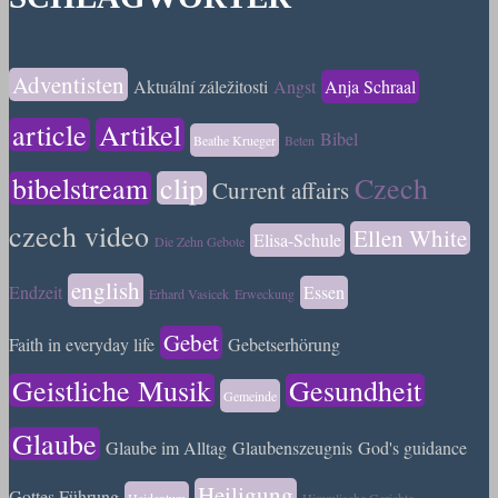
Adventisten
Aktuální záležitosti
Angst
Anja Schraal
article
Artikel
Bibel
Beathe Krueger
Beten
bibelstream
clip
Czech
Current affairs
czech video
Ellen White
Elisa-Schule
Die Zehn Gebote
english
Endzeit
Essen
Erhard Vasicek
Erweckung
Gebet
Faith in everyday life
Gebetserhörung
Geistliche Musik
Gesundheit
Gemeinde
Glaube
Glaube im Alltag
Glaubenszeugnis
God's guidance
Heiligung
Gottes Führung
Heidentum
Himmlische Gerichte