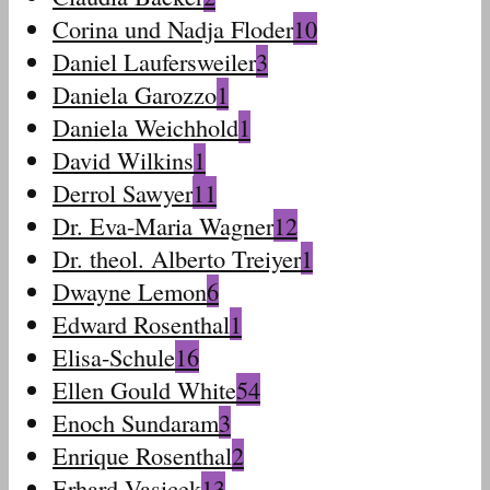
Corina und Nadja Floder
10
Daniel Laufersweiler
3
Daniela Garozzo
1
Daniela Weichhold
1
David Wilkins
1
Derrol Sawyer
11
Dr. Eva-Maria Wagner
12
Dr. theol. Alberto Treiyer
1
Dwayne Lemon
6
Edward Rosenthal
1
Elisa-Schule
16
Ellen Gould White
54
Enoch Sundaram
3
Enrique Rosenthal
2
Erhard Vasicek
13