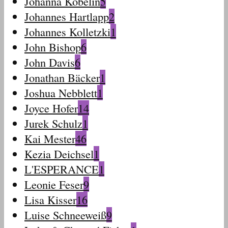
Johanna Köbelin
5
Johannes Hartlapp
2
Johannes Kolletzki
1
John Bishop
6
John Davis
6
Jonathan Bäcker
1
Joshua Nebblett
1
Joyce Hofer
14
Jurek Schulz
1
Kai Mester
46
Kezia Deichsel
1
L'ESPERANCE
1
Leonie Feser
9
Lisa Kisser
16
Luise Schneeweiß
9