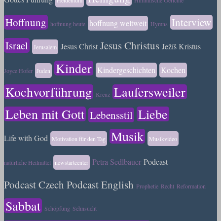
Hoffnung
Interview
hoffnung weltweit
hoffnung heute
Hymns
Israel
Jesus Christus
Jesus Christ
Ježíš Kristus
Jerusalem
Kinder
Kindergeschichten
Kochen
Joyce Hofer
Juden
Kochvorführung
Laufersweiler
Kreuz
Leben mit Gott
Liebe
Lebensstil
Musik
Life with God
Motivation für den Tag
Musikvideo
Petra Sedlbauer
Podcast
natürliche Heilmittel
newstartcenter
Podcast Czech
Podcast English
Prophetie
Recht
Reformation
Sabbat
Schöpfung
Sehnsucht