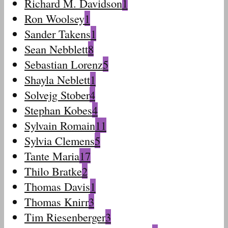
Richard M. Davidson
1
Ron Woolsey
1
Sander Takens
1
Sean Nebblett
8
Sebastian Lorenz
5
Shayla Neblett
1
Solvejg Stober
4
Stephan Kobes
4
Sylvain Romain
11
Sylvia Clemens
5
Tante Maria
17
Thilo Bratke
2
Thomas Davis
1
Thomas Knirr
3
Tim Riesenberger
3