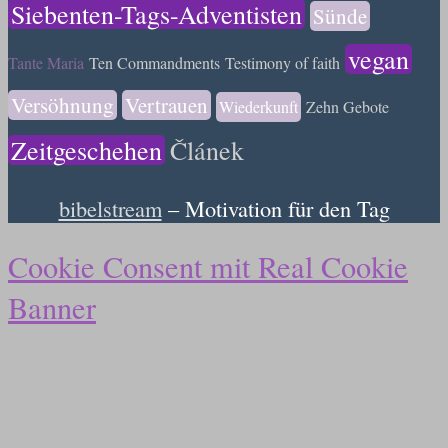
Siebenten-Tags-Adventisten
Sünde
vegan
Tante Maria
Ten Commandments
Testimony of faith
Versöhnung
Vertrauen
Wiederkunft
Zehn Gebote
Zeitgeschehen
Článek
bibelstream
– Motivation für den Tag
Cookie Consent mit Real Cookie
Banner