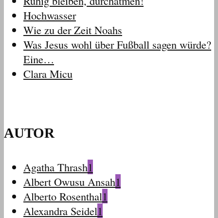
Ruhig bleiben, durchatmen!
Hochwasser
Wie zu der Zeit Noahs
Was Jesus wohl über Fußball sagen würde?
Eine…
Clara Micu
AUTOR
Agatha Thrash
1
Albert Owusu Ansah
1
Alberto Rosenthal
1
Alexandra Seidel
1