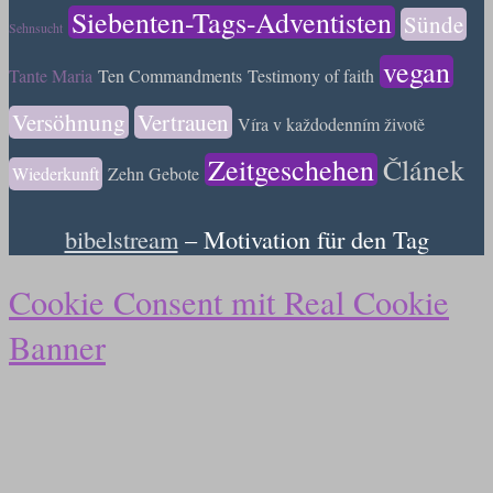
Siebenten-Tags-Adventisten
Sünde
Sehnsucht
vegan
Tante Maria
Ten Commandments
Testimony of faith
Versöhnung
Vertrauen
Víra v každodenním životě
Zeitgeschehen
Článek
Wiederkunft
Zehn Gebote
bibelstream
– Motivation für den Tag
Cookie Consent mit Real Cookie
Banner