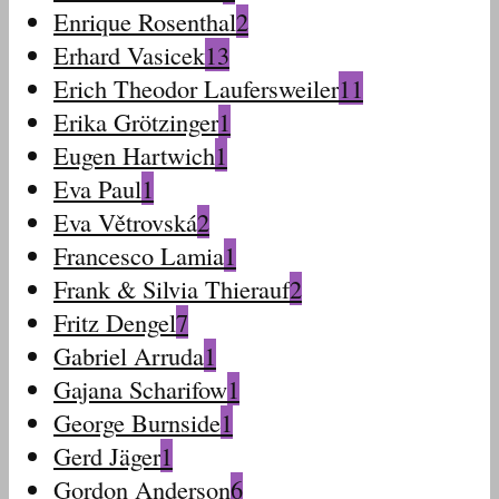
Enrique Rosenthal
2
Erhard Vasicek
13
Erich Theodor Laufersweiler
11
Erika Grötzinger
1
Eugen Hartwich
1
Eva Paul
1
Eva Větrovská
2
Francesco Lamia
1
Frank & Silvia Thierauf
2
Fritz Dengel
7
Gabriel Arruda
1
Gajana Scharifow
1
George Burnside
1
Gerd Jäger
1
Gordon Anderson
6