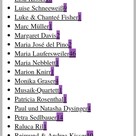
Luise Schneeweiß
9
Luke & Chanteé Fisher
1
Marc Müller
1
Margaret Davis
2
Maria José del Pino
2
Maria Laufersweiler
46
Maria Nebblett
1
Marion Knirr
1
Monika Graser
4
Musaik-Quartett
1
Patricia Rosenthal
1
Paul und Natasha Dysinger
4
Petra Sedlbauer
14
Raluca Ril
1
Reimund & Andrea Kisser
10