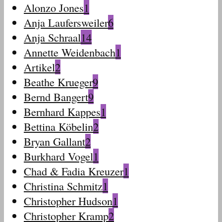
Alonzo Jones
1
Anja Laufersweiler
6
Anja Schraal
14
Annette Weidenbach
1
Artikel
2
Beathe Krueger
9
Bernd Bangert
9
Bernhard Kappes
1
Bettina Köbelin
2
Bryan Gallant
2
Burkhard Vogel
1
Chad & Fadia Kreuzer
1
Christina Schmitz
1
Christopher Hudson
1
Christopher Kramp
2