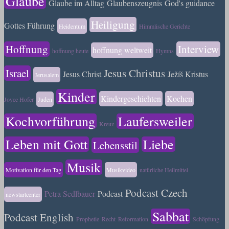
Glaube
Glaube im Alltag
Glaubenszeugnis
God's guidance
Heiligung
Gottes Führung
Heidentum
Himmlische Gerichte
Hoffnung
Interview
hoffnung weltweit
hoffnung heute
Hymns
Israel
Jesus Christus
Jesus Christ
Ježíš Kristus
Jerusalem
Kinder
Kindergeschichten
Kochen
Joyce Hofer
Juden
Kochvorführung
Laufersweiler
Kreuz
Leben mit Gott
Liebe
Lebensstil
Musik
Motivation für den Tag
Musikvideo
natürliche Heilmittel
Podcast Czech
Petra Sedlbauer
Podcast
newstartcenter
Sabbat
Podcast English
Prophetie
Recht
Reformation
Schöpfung