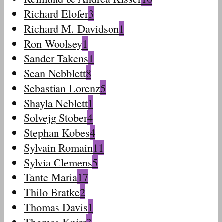
Richard Elofer
3
Richard M. Davidson
1
Ron Woolsey
1
Sander Takens
1
Sean Nebblett
8
Sebastian Lorenz
5
Shayla Neblett
1
Solvejg Stober
4
Stephan Kobes
4
Sylvain Romain
11
Sylvia Clemens
5
Tante Maria
17
Thilo Bratke
2
Thomas Davis
1
Thomas Knirr
3