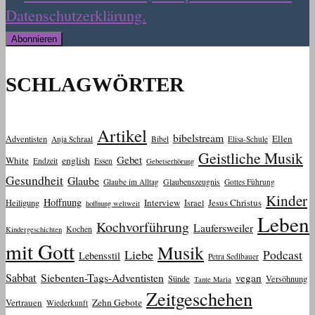
Datenschutzerklärung.
SCHLAGWÖRTER
Artikel
bibelstream
Ellen
Adventisten
Anja Schraal
Bibel
Elisa-Schule
Geistliche Musik
Gebet
White
english
Endzeit
Essen
Gebetserhörung
Gesundheit
Glaube
Glaube im Alltag
Glaubenszeugnis
Gottes Führung
Kinder
Hoffnung
Interview
Jesus Christus
Heiligung
Israel
hoffnung weltweit
Leben
Kochvorführung
Laufersweiler
Kochen
Kindergeschichten
mit Gott
Musik
Liebe
Podcast
Lebensstil
Petra Sedlbauer
Sabbat
Siebenten-Tags-Adventisten
vegan
Sünde
Versöhnung
Tante Maria
Zeitgeschehen
Vertrauen
Zehn Gebote
Wiederkunft