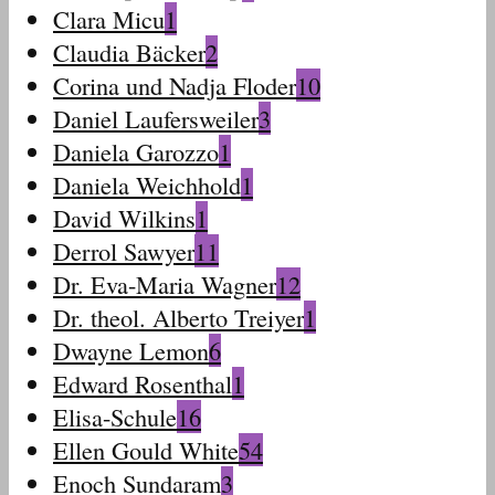
Clara Micu
1
Claudia Bäcker
2
Corina und Nadja Floder
10
Daniel Laufersweiler
3
Daniela Garozzo
1
Daniela Weichhold
1
David Wilkins
1
Derrol Sawyer
11
Dr. Eva-Maria Wagner
12
Dr. theol. Alberto Treiyer
1
Dwayne Lemon
6
Edward Rosenthal
1
Elisa-Schule
16
Ellen Gould White
54
Enoch Sundaram
3