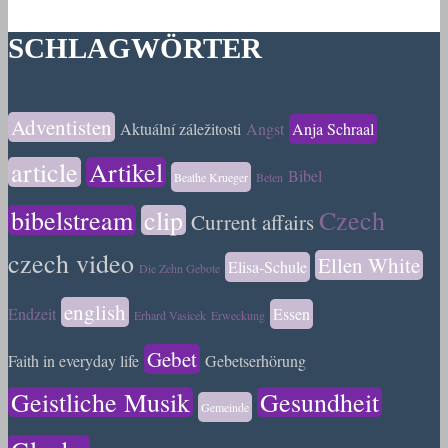
SCHLAGWÖRTER
Adventisten
Aktuální záležitosti
Angst
Anja Schraal
article
Artikel
Bibel
Beathe Krueger
Beten
bibelstream
clip
Czech
Current affairs
czech video
Ellen White
Elisa-Schule
Die Zehn Gebote
english
Endzeit
Essen
Erhard Vasicek
Erweckung
Gebet
Faith in everyday life
Gebetserhörung
Geistliche Musik
Gesundheit
Gemeinde