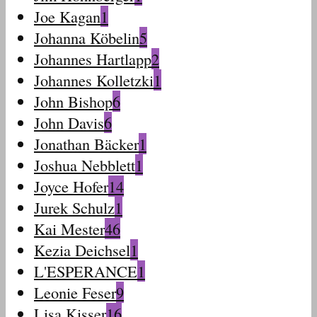
Joe Kagan
1
Johanna Köbelin
5
Johannes Hartlapp
2
Johannes Kolletzki
1
John Bishop
6
John Davis
6
Jonathan Bäcker
1
Joshua Nebblett
1
Joyce Hofer
14
Jurek Schulz
1
Kai Mester
46
Kezia Deichsel
1
L'ESPERANCE
1
Leonie Feser
9
Lisa Kisser
16