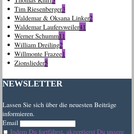
Tim Riesenberger
3
Waldemar & Oksana Linker
2
Waldemar Laufersweiler
41
Werner Schumm
11
William Dreiling
2
Willmonte Frazee
1
Zionslieder
5
NEWSLETTER
Lassen Sie sich über die neuesten Beiträge
informieren.
Email
Indem Du fortfährst, akzeptierst Du unsere