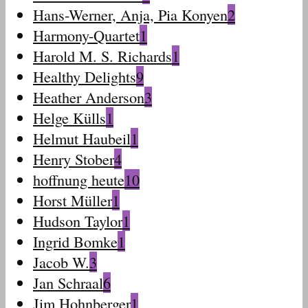
Hans-Werner, Anja, Pia Konyen
2
Harmony-Quartet
1
Harold M. S. Richards
1
Healthy Delights
9
Heather Anderson
3
Helge Külls
1
Helmut Haubeil
1
Henry Stober
4
hoffnung heute
10
Horst Müller
1
Hudson Taylor
1
Ingrid Bomke
1
Jacob W.
3
Jan Schraal
6
Jim Hohnberger
1