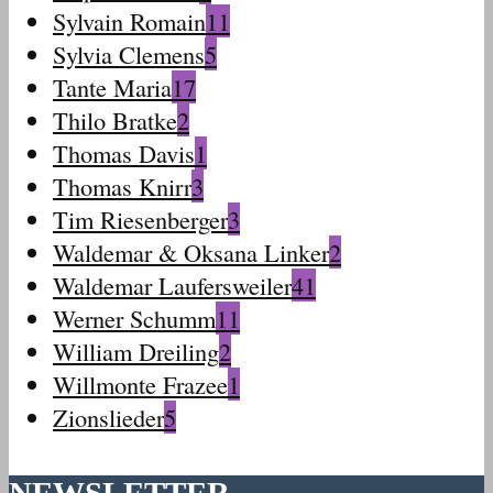
Sylvain Romain
11
Sylvia Clemens
5
Tante Maria
17
Thilo Bratke
2
Thomas Davis
1
Thomas Knirr
3
Tim Riesenberger
3
Waldemar & Oksana Linker
2
Waldemar Laufersweiler
41
Werner Schumm
11
William Dreiling
2
Willmonte Frazee
1
Zionslieder
5