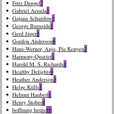
Fritz Dengel
7
Gabriel Arruda
1
Gajana Scharifow
1
George Burnside
1
Gerd Jäger
1
Gordon Anderson
6
Hans-Werner, Anja, Pia Konyen
2
Harmony-Quartet
1
Harold M. S. Richards
1
Healthy Delights
9
Heather Anderson
3
Helge Külls
1
Helmut Haubeil
1
Henry Stober
4
hoffnung heute
10