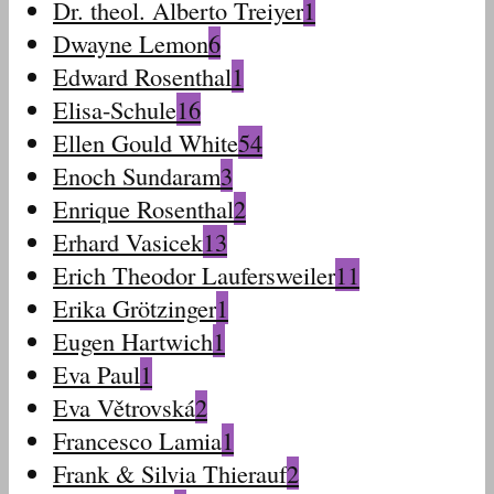
Dr. theol. Alberto Treiyer
1
Dwayne Lemon
6
Edward Rosenthal
1
Elisa-Schule
16
Ellen Gould White
54
Enoch Sundaram
3
Enrique Rosenthal
2
Erhard Vasicek
13
Erich Theodor Laufersweiler
11
Erika Grötzinger
1
Eugen Hartwich
1
Eva Paul
1
Eva Větrovská
2
Francesco Lamia
1
Frank & Silvia Thierauf
2