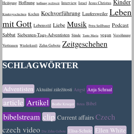
Kinder
Hoffnung
Interview
Jesus Christus
Heiligung
Israel
hoffnung weltweit
Leben
Kochvorführung
Laufersweiler
Kochen
Kindergeschichten
mit Gott
Musik
Liebe
Podcast
Lebensstil
Petra Sedlbauer
Sabbat
Siebenten-Tags-Adventisten
vegan
Sünde
Versöhnung
Tante Maria
Zeitgeschehen
Vertrauen
Zehn Gebote
Wiederkunft
SCHLAGWÖRTER
Adventisten
Aktuální záležitosti
Angst
Anja Schraal
article
Artikel
Bibel
Beathe Krueger
Beten
bibelstream
clip
Czech
Current affairs
czech video
Ellen White
Elisa-Schule
Die Zehn Gebote