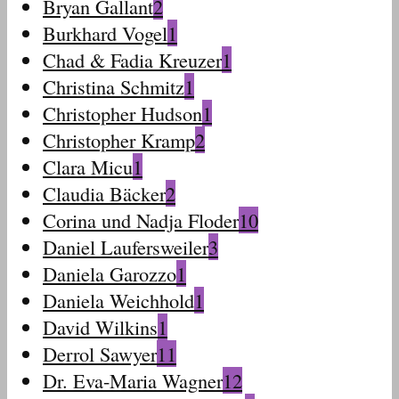
Bryan Gallant
2
Burkhard Vogel
1
Chad & Fadia Kreuzer
1
Christina Schmitz
1
Christopher Hudson
1
Christopher Kramp
2
Clara Micu
1
Claudia Bäcker
2
Corina und Nadja Floder
10
Daniel Laufersweiler
3
Daniela Garozzo
1
Daniela Weichhold
1
David Wilkins
1
Derrol Sawyer
11
Dr. Eva-Maria Wagner
12