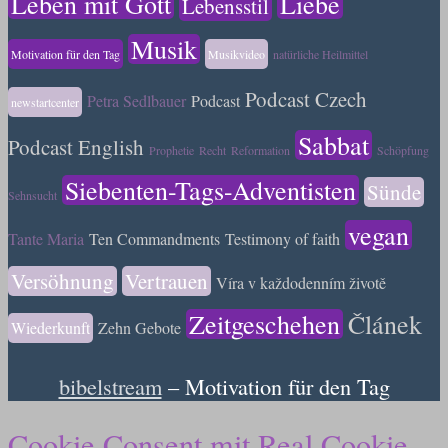
Leben mit Gott
Liebe
Lebensstil
Musik
Motivation für den Tag
Musikvideo
natürliche Heilmittel
Podcast Czech
Petra Sedlbauer
Podcast
newstartcenter
Sabbat
Podcast English
Prophetie
Recht
Reformation
Schöpfung
Siebenten-Tags-Adventisten
Sünde
Sehnsucht
vegan
Tante Maria
Ten Commandments
Testimony of faith
Versöhnung
Vertrauen
Víra v každodenním životě
Zeitgeschehen
Článek
Wiederkunft
Zehn Gebote
bibelstream
– Motivation für den Tag
Cookie Consent mit Real Cookie