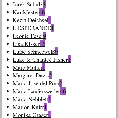
Jurek Schulz
1
Kai Mester
46
Kezia Deichsel
1
L'ESPERANCE
1
Leonie Feser
9
Lisa Kisser
16
Luise Schneeweiß
9
Luke & Chanteé Fisher
1
Marc Müller
1
Margaret Davis
2
Maria José del Pino
2
Maria Laufersweiler
46
Maria Nebblett
1
Marion Knirr
1
Monika Graser
4