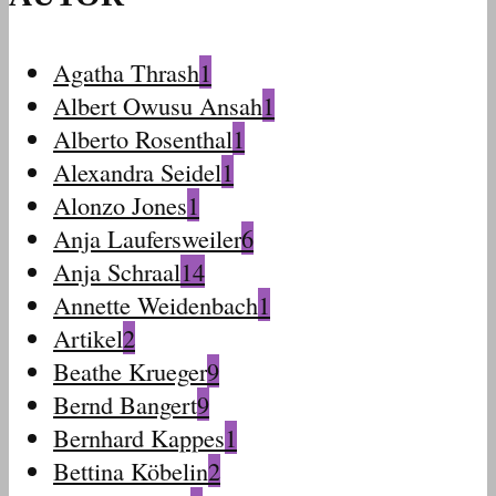
Agatha Thrash
1
Albert Owusu Ansah
1
Alberto Rosenthal
1
Alexandra Seidel
1
Alonzo Jones
1
Anja Laufersweiler
6
Anja Schraal
14
Annette Weidenbach
1
Artikel
2
Beathe Krueger
9
Bernd Bangert
9
Bernhard Kappes
1
Bettina Köbelin
2