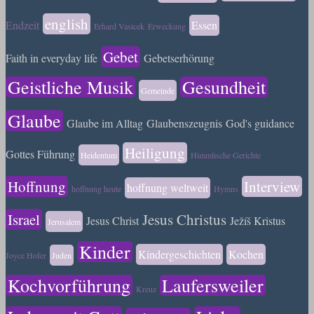
english
Endzeit
Essen
Erhard Vasicek
Erweckung
Gebet
Faith in everyday life
Gebetserhörung
Geistliche Musik
Gesundheit
Gemeinde
Glaube
Glaube im Alltag
Glaubenszeugnis
God's guidance
Heiligung
Gottes Führung
Heidentum
Himmlische Gerichte
Hoffnung
Interview
hoffnung weltweit
hoffnung heute
Hymns
Israel
Jesus Christus
Jesus Christ
Ježíš Kristus
Jerusalem
Kinder
Kindergeschichten
Kochen
Joyce Hofer
Juden
Kochvorführung
Laufersweiler
Kreuz