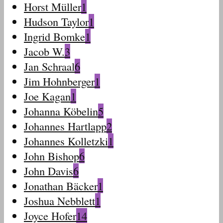
Horst Müller
1
Hudson Taylor
1
Ingrid Bomke
1
Jacob W.
3
Jan Schraal
6
Jim Hohnberger
1
Joe Kagan
1
Johanna Köbelin
5
Johannes Hartlapp
2
Johannes Kolletzki
1
John Bishop
6
John Davis
6
Jonathan Bäcker
1
Joshua Nebblett
1
Joyce Hofer
14