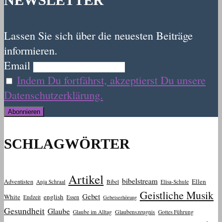
NEWSLETTER
Lassen Sie sich über die neuesten Beiträge
informieren.
Email
Indem Du fortfährst, akzeptierst Du unsere
Datenschutzerklärung.
SCHLAGWÖRTER
Artikel
bibelstream
Ellen
Adventisten
Anja Schraal
Bibel
Elisa-Schule
Geistliche Musik
Gebet
White
english
Endzeit
Essen
Gebetserhörung
Gesundheit
Glaube
Glaube im Alltag
Glaubenszeugnis
Gottes Führung