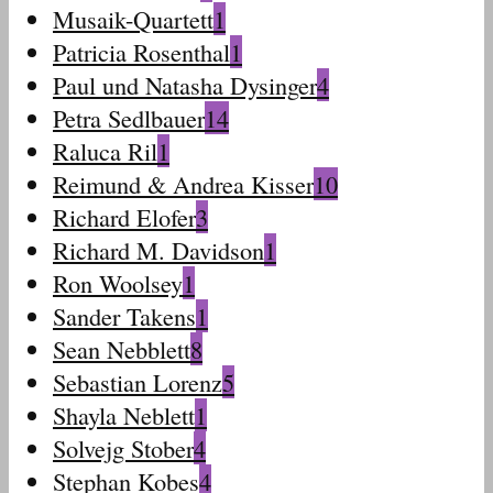
Musaik-Quartett
1
Patricia Rosenthal
1
Paul und Natasha Dysinger
4
Petra Sedlbauer
14
Raluca Ril
1
Reimund & Andrea Kisser
10
Richard Elofer
3
Richard M. Davidson
1
Ron Woolsey
1
Sander Takens
1
Sean Nebblett
8
Sebastian Lorenz
5
Shayla Neblett
1
Solvejg Stober
4
Stephan Kobes
4