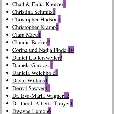
Chad & Fadia Kreuzer
1
Christina Schmitz
1
Christopher Hudson
1
Christopher Kramp
2
Clara Micu
1
Claudia Bäcker
2
Corina und Nadja Floder
10
Daniel Laufersweiler
3
Daniela Garozzo
1
Daniela Weichhold
1
David Wilkins
1
Derrol Sawyer
11
Dr. Eva-Maria Wagner
12
Dr. theol. Alberto Treiyer
1
Dwayne Lemon
6