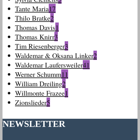
Tante Maria
17
Thilo Bratke
2
Thomas Davis
1
Thomas Knirr
3
Tim Riesenberger
3
Waldemar & Oksana Linker
2
Waldemar Laufersweiler
41
Werner Schumm
11
William Dreiling
2
Willmonte Frazee
1
Zionslieder
5
NEWSLETTER