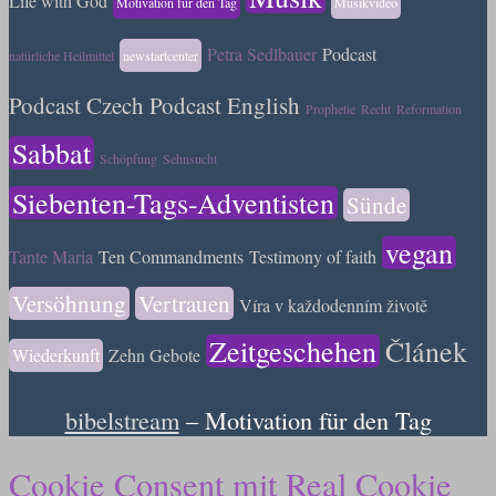
Life with God
Motivation für den Tag
Musikvideo
Petra Sedlbauer
Podcast
natürliche Heilmittel
newstartcenter
Podcast Czech
Podcast English
Prophetie
Recht
Reformation
Sabbat
Schöpfung
Sehnsucht
Siebenten-Tags-Adventisten
Sünde
vegan
Tante Maria
Ten Commandments
Testimony of faith
Versöhnung
Vertrauen
Víra v každodenním životě
Zeitgeschehen
Článek
Wiederkunft
Zehn Gebote
bibelstream
– Motivation für den Tag
Cookie Consent mit Real Cookie