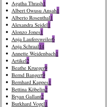
Agatha Thrash
1
Albert Owusu Ansah
1
Alberto Rosenthal
1
Alexandra Seidel
1
Alonzo Jones
1
Anja Laufersweiler
6
Anja Schraal
14
Annette Weidenbach
1
Artikel
2
Beathe Krueger
9
Bernd Bangert
9
Bernhard Kappes
1
Bettina Köbelin
2
Bryan Gallant
2
Burkhard Vogel
1