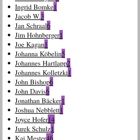
Ingrid Bomke
1
Jacob W.
3
Jan Schraal
6
Jim Hohnberger
1
Joe Kagan
1
Johanna Köbelin
5
Johannes Hartlapp
2
Johannes Kolletzki
1
John Bishop
6
John Davis
6
Jonathan Bäcker
1
Joshua Nebblett
1
Joyce Hofer
14
Jurek Schulz
1
Kai Mester
46