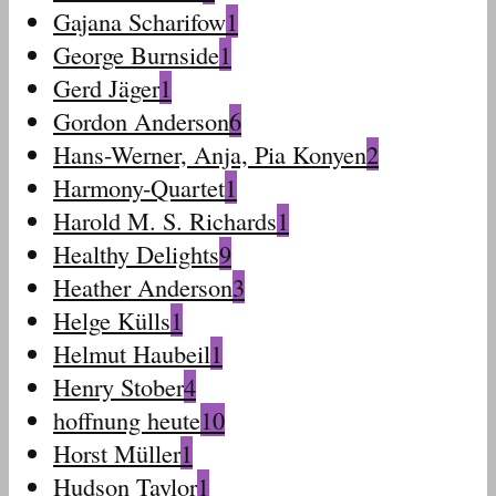
Gajana Scharifow
1
George Burnside
1
Gerd Jäger
1
Gordon Anderson
6
Hans-Werner, Anja, Pia Konyen
2
Harmony-Quartet
1
Harold M. S. Richards
1
Healthy Delights
9
Heather Anderson
3
Helge Külls
1
Helmut Haubeil
1
Henry Stober
4
hoffnung heute
10
Horst Müller
1
Hudson Taylor
1