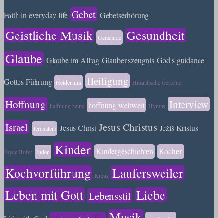
Gebet
Faith in everyday life
Gebetserhörung
Geistliche Musik
Gesundheit
Gemeinde
Glaube
Glaube im Alltag
Glaubenszeugnis
God's guidance
Heiligung
Gottes Führung
Heidentum
Himmlische Gerichte
Hoffnung
Interview
hoffnung weltweit
hoffnung heute
Hymns
Israel
Jesus Christus
Jesus Christ
Ježíš Kristus
Jerusalem
Kinder
Kindergeschichten
Kochen
Joyce Hofer
Juden
Kochvorführung
Laufersweiler
Kreuz
Leben mit Gott
Liebe
Lebensstil
Musik