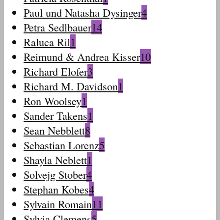
Paul und Natasha Dysinger
4
Petra Sedlbauer
14
Raluca Ril
1
Reimund & Andrea Kisser
10
Richard Elofer
3
Richard M. Davidson
1
Ron Woolsey
1
Sander Takens
1
Sean Nebblett
8
Sebastian Lorenz
5
Shayla Neblett
1
Solvejg Stober
4
Stephan Kobes
4
Sylvain Romain
11
Sylvia Clemens
5