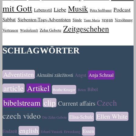
mit Gott
Musik
Liebe
Podcast
Lebensstil
Petra Sedlbauer
Sabbat
Siebenten-Tags-Adventisten
vegan
Sünde
Versöhnung
Tante Maria
Zeitgeschehen
Vertrauen
Zehn Gebote
Wiederkunft
SCHLAGWÖRTER
Adventisten
Aktuální záležitosti
Angst
Anja Schraal
article
Artikel
Bibel
Beathe Krueger
Beten
bibelstream
clip
Czech
Current affairs
czech video
Ellen White
Elisa-Schule
Die Zehn Gebote
english
Endzeit
Essen
Erhard Vasicek
Erweckung