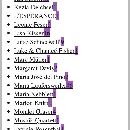
Kezia Deichsel
1
L'ESPERANCE
1
Leonie Feser
9
Lisa Kisser
16
Luise Schneeweiß
9
Luke & Chanteé Fisher
1
Marc Müller
1
Margaret Davis
2
Maria José del Pino
2
Maria Laufersweiler
46
Maria Nebblett
1
Marion Knirr
1
Monika Graser
4
Musaik-Quartett
1
Patricia Rosenthal
1