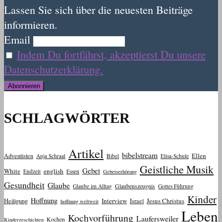
Lassen Sie sich über die neuesten Beiträge
informieren.
Email
Indem Du fortfährst, akzeptierst Du unsere
Datenschutzerklärung.
SCHLAGWÖRTER
Artikel
bibelstream
Ellen
Adventisten
Anja Schraal
Bibel
Elisa-Schule
Geistliche Musik
Gebet
White
english
Endzeit
Essen
Gebetserhörung
Gesundheit
Glaube
Glaube im Alltag
Glaubenszeugnis
Gottes Führung
Kinder
Hoffnung
Interview
Jesus Christus
Heiligung
Israel
hoffnung weltweit
Leben
Kochvorführung
Laufersweiler
Kochen
Kindergeschichten