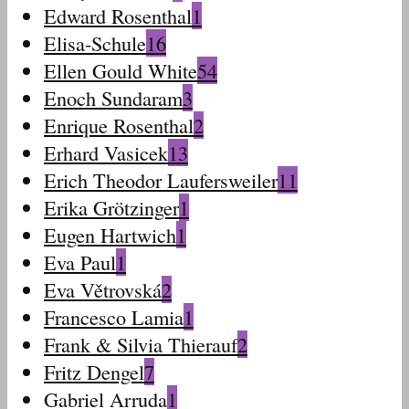
Edward Rosenthal
1
Elisa-Schule
16
Ellen Gould White
54
Enoch Sundaram
3
Enrique Rosenthal
2
Erhard Vasicek
13
Erich Theodor Laufersweiler
11
Erika Grötzinger
1
Eugen Hartwich
1
Eva Paul
1
Eva Větrovská
2
Francesco Lamia
1
Frank & Silvia Thierauf
2
Fritz Dengel
7
Gabriel Arruda
1