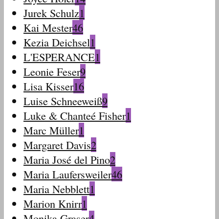
Jurek Schulz
1
Kai Mester
46
Kezia Deichsel
1
L'ESPERANCE
1
Leonie Feser
9
Lisa Kisser
16
Luise Schneeweiß
9
Luke & Chanteé Fisher
1
Marc Müller
1
Margaret Davis
2
Maria José del Pino
2
Maria Laufersweiler
46
Maria Nebblett
1
Marion Knirr
1
Monika Graser
4