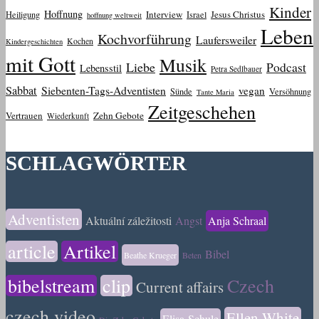
Kinder
Hoffnung
Interview
Jesus Christus
Heiligung
Israel
hoffnung weltweit
Leben
Kochvorführung
Laufersweiler
Kochen
Kindergeschichten
mit Gott
Musik
Liebe
Podcast
Lebensstil
Petra Sedlbauer
Sabbat
Siebenten-Tags-Adventisten
vegan
Sünde
Versöhnung
Tante Maria
Zeitgeschehen
Vertrauen
Zehn Gebote
Wiederkunft
SCHLAGWÖRTER
Adventisten
Aktuální záležitosti
Angst
Anja Schraal
article
Artikel
Bibel
Beathe Krueger
Beten
bibelstream
clip
Czech
Current affairs
czech video
Ellen White
Elisa-Schule