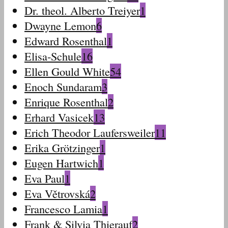
Dr. theol. Alberto Treiyer
1
Dwayne Lemon
6
Edward Rosenthal
1
Elisa-Schule
16
Ellen Gould White
54
Enoch Sundaram
3
Enrique Rosenthal
2
Erhard Vasicek
13
Erich Theodor Laufersweiler
11
Erika Grötzinger
1
Eugen Hartwich
1
Eva Paul
1
Eva Větrovská
2
Francesco Lamia
1
Frank & Silvia Thierauf
2