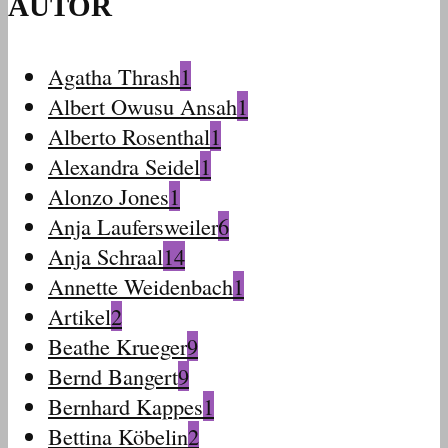
AUTOR
Agatha Thrash
1
Albert Owusu Ansah
1
Alberto Rosenthal
1
Alexandra Seidel
1
Alonzo Jones
1
Anja Laufersweiler
6
Anja Schraal
14
Annette Weidenbach
1
Artikel
2
Beathe Krueger
9
Bernd Bangert
9
Bernhard Kappes
1
Bettina Köbelin
2