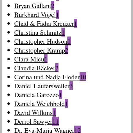
Bryan Gallant
2
Burkhard Vogel
1
Chad & Fadia Kreuzer
1
Christina Schmitz
1
Christopher Hudson
1
Christopher Kramp
2
Clara Micu
1
Claudia Bäcker
2
Corina und Nadja Floder
10
Daniel Laufersweiler
3
Daniela Garozzo
1
Daniela Weichhold
1
David Wilkins
1
Derrol Sawyer
11
Dr. Eva-Maria Wagner
12