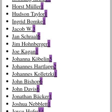
Horst Müller
1
Hudson Taylor
1
Ingrid Bomke
1
Jacob W.
3
Jan Schraal
6
Jim Hohnberger
1
Joe Kagan
1
Johanna Köbelin
5
Johannes Hartlapp
2
Johannes Kolletzki
1
John Bishop
6
John Davis
6
Jonathan Bäcker
1
Joshua Nebblett
1
Joyce Hofer
14