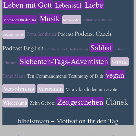
Leben mit Gott
Liebe
Lebensstil
Musik
Motivation für den Tag
Musikvideo
natürliche Heilmittel
Podcast Czech
Petra Sedlbauer
Podcast
newstartcenter
Sabbat
Podcast English
Prophetie
Recht
Reformation
Schöpfung
Siebenten-Tags-Adventisten
Sünde
Sehnsucht
vegan
Tante Maria
Ten Commandments
Testimony of faith
Versöhnung
Vertrauen
Víra v každodenním životě
Zeitgeschehen
Článek
Wiederkunft
Zehn Gebote
bibelstream
– Motivation für den Tag