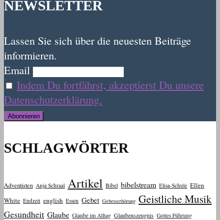
NEWSLETTER
Lassen Sie sich über die neuesten Beiträge
informieren.
Email
Indem Du fortfährst, akzeptierst Du unsere
Datenschutzerklärung.
SCHLAGWÖRTER
Artikel
bibelstream
Ellen
Adventisten
Anja Schraal
Bibel
Elisa-Schule
Geistliche Musik
Gebet
White
english
Endzeit
Essen
Gebetserhörung
Gesundheit
Glaube
Glaube im Alltag
Glaubenszeugnis
Gottes Führung