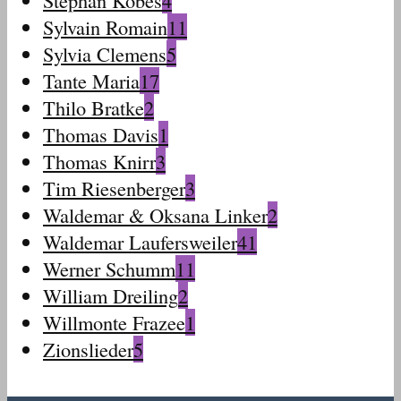
Stephan Kobes
4
Sylvain Romain
11
Sylvia Clemens
5
Tante Maria
17
Thilo Bratke
2
Thomas Davis
1
Thomas Knirr
3
Tim Riesenberger
3
Waldemar & Oksana Linker
2
Waldemar Laufersweiler
41
Werner Schumm
11
William Dreiling
2
Willmonte Frazee
1
Zionslieder
5