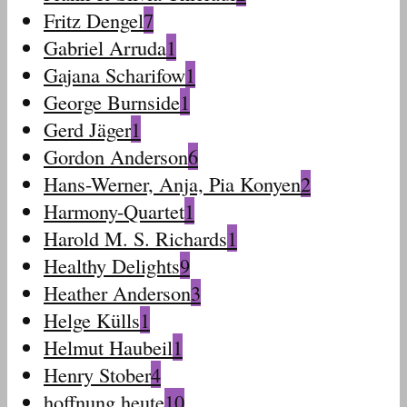
Fritz Dengel
7
Gabriel Arruda
1
Gajana Scharifow
1
George Burnside
1
Gerd Jäger
1
Gordon Anderson
6
Hans-Werner, Anja, Pia Konyen
2
Harmony-Quartet
1
Harold M. S. Richards
1
Healthy Delights
9
Heather Anderson
3
Helge Külls
1
Helmut Haubeil
1
Henry Stober
4
hoffnung heute
10