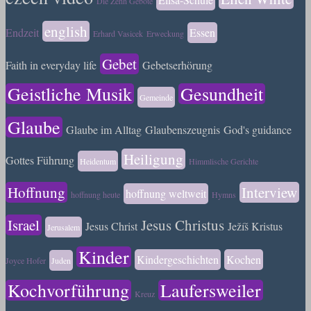
Die Zehn Gebote
english
Endzeit
Essen
Erhard Vasicek
Erweckung
Gebet
Faith in everyday life
Gebetserhörung
Geistliche Musik
Gesundheit
Gemeinde
Glaube
Glaube im Alltag
Glaubenszeugnis
God's guidance
Heiligung
Gottes Führung
Heidentum
Himmlische Gerichte
Hoffnung
Interview
hoffnung weltweit
hoffnung heute
Hymns
Israel
Jesus Christus
Jesus Christ
Ježíš Kristus
Jerusalem
Kinder
Kindergeschichten
Kochen
Joyce Hofer
Juden
Kochvorführung
Laufersweiler
Kreuz