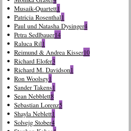
Musaik-Quartett
1
Patricia Rosenthal
1
Paul und Natasha Dysinger
4
Petra Sedlbauer
14
Raluca Ril
1
Reimund & Andrea Kisser
10
Richard Elofer
3
Richard M. Davidson
1
Ron Woolsey
1
Sander Takens
1
Sean Nebblett
8
Sebastian Lorenz
5
Shayla Neblett
1
Solvejg Stober
4