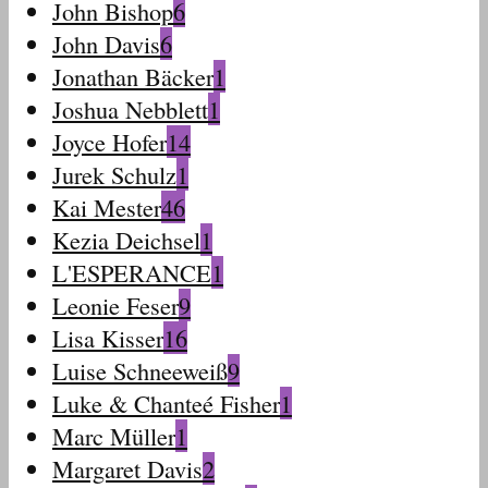
John Bishop
6
John Davis
6
Jonathan Bäcker
1
Joshua Nebblett
1
Joyce Hofer
14
Jurek Schulz
1
Kai Mester
46
Kezia Deichsel
1
L'ESPERANCE
1
Leonie Feser
9
Lisa Kisser
16
Luise Schneeweiß
9
Luke & Chanteé Fisher
1
Marc Müller
1
Margaret Davis
2