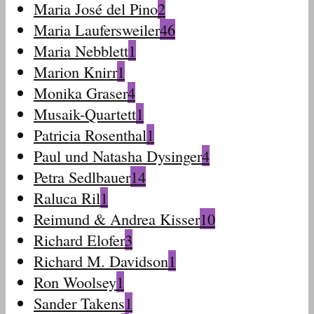
Maria José del Pino
2
Maria Laufersweiler
46
Maria Nebblett
1
Marion Knirr
1
Monika Graser
4
Musaik-Quartett
1
Patricia Rosenthal
1
Paul und Natasha Dysinger
4
Petra Sedlbauer
14
Raluca Ril
1
Reimund & Andrea Kisser
10
Richard Elofer
3
Richard M. Davidson
1
Ron Woolsey
1
Sander Takens
1