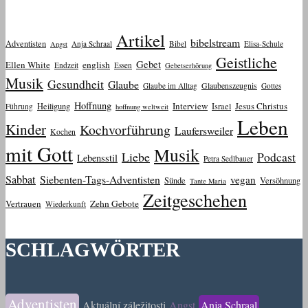
Artikel
bibelstream
Adventisten
Anja Schraal
Bibel
Elisa-Schule
Angst
Geistliche
Gebet
Ellen White
english
Endzeit
Essen
Gebetserhörung
Musik
Gesundheit
Glaube
Glaube im Alltag
Glaubenszeugnis
Gottes
Hoffnung
Interview
Jesus Christus
Heiligung
Israel
Führung
hoffnung weltweit
Leben
Kinder
Kochvorführung
Laufersweiler
Kochen
mit Gott
Musik
Liebe
Podcast
Lebensstil
Petra Sedlbauer
Sabbat
Siebenten-Tags-Adventisten
vegan
Sünde
Versöhnung
Tante Maria
Zeitgeschehen
Vertrauen
Zehn Gebote
Wiederkunft
SCHLAGWÖRTER
Adventisten
Aktuální záležitosti
Angst
Anja Schraal