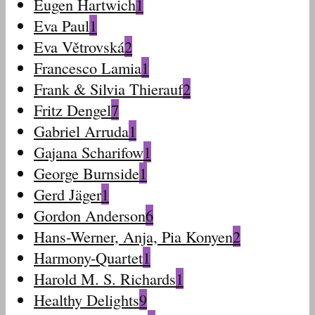
Eugen Hartwich
1
Eva Paul
1
Eva Větrovská
2
Francesco Lamia
1
Frank & Silvia Thierauf
2
Fritz Dengel
7
Gabriel Arruda
1
Gajana Scharifow
1
George Burnside
1
Gerd Jäger
1
Gordon Anderson
6
Hans-Werner, Anja, Pia Konyen
2
Harmony-Quartet
1
Harold M. S. Richards
1
Healthy Delights
9