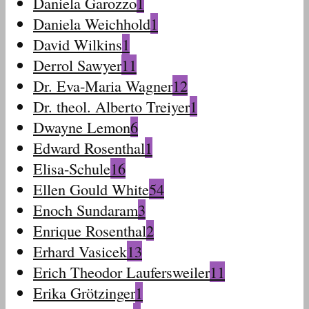
Daniela Garozzo
1
Daniela Weichhold
1
David Wilkins
1
Derrol Sawyer
11
Dr. Eva-Maria Wagner
12
Dr. theol. Alberto Treiyer
1
Dwayne Lemon
6
Edward Rosenthal
1
Elisa-Schule
16
Ellen Gould White
54
Enoch Sundaram
3
Enrique Rosenthal
2
Erhard Vasicek
13
Erich Theodor Laufersweiler
11
Erika Grötzinger
1