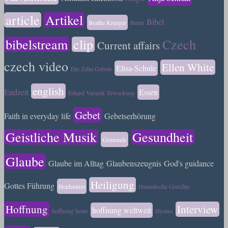
article
Artikel
Bibel
Beathe Krueger
Beten
bibelstream
clip
Czech
Current affairs
czech video
Ellen White
Elisa-Schule
Die Zehn Gebote
english
Endzeit
Essen
Erhard Vasicek
Erweckung
Gebet
Faith in everyday life
Gebetserhörung
Geistliche Musik
Gesundheit
Gemeinde
Glaube
Glaube im Alltag
Glaubenszeugnis
God's guidance
Heiligung
Gottes Führung
Heidentum
Himmlische Gerichte
Hoffnung
Interview
hoffnung weltweit
hoffnung heute
Hymns