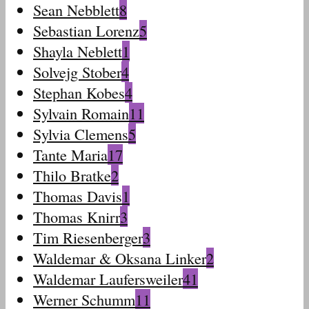
Sean Nebblett
8
Sebastian Lorenz
5
Shayla Neblett
1
Solvejg Stober
4
Stephan Kobes
4
Sylvain Romain
11
Sylvia Clemens
5
Tante Maria
17
Thilo Bratke
2
Thomas Davis
1
Thomas Knirr
3
Tim Riesenberger
3
Waldemar & Oksana Linker
2
Waldemar Laufersweiler
41
Werner Schumm
11