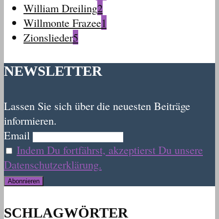
William Dreiling
2
Willmonte Frazee
1
Zionslieder
5
NEWSLETTER
Lassen Sie sich über die neuesten Beiträge
informieren.
Email
Indem Du fortfährst, akzeptierst Du unsere
Datenschutzerklärung.
SCHLAGWÖRTER