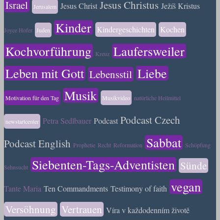
Israel
Jesus Christus
Jesus Christ
Ježíš Kristus
Jerusalem
Kinder
Kindergeschichten
Kochen
Joyce Hofer
Juden
Kochvorführung
Laufersweiler
Kreuz
Leben mit Gott
Liebe
Lebensstil
Musik
Motivation für den Tag
Musikvideo
natürliche Heilmittel
Podcast Czech
Petra Sedlbauer
Podcast
newstartcenter
Sabbat
Podcast English
Prophetie
Recht
Reformation
Schöpfung
Siebenten-Tags-Adventisten
Sünde
Sehnsucht
vegan
Tante Maria
Ten Commandments
Testimony of faith
Versöhnung
Vertrauen
Víra v každodenním životě