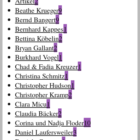
Artikel
2
Beathe Krueger
9
Bernd Bangert
9
Bernhard Kappes
1
Bettina Köbelin
2
Bryan Gallant
2
Burkhard Vogel
1
Chad & Fadia Kreuzer
1
Christina Schmitz
1
Christopher Hudson
1
Christopher Kramp
2
Clara Micu
1
Claudia Bäcker
2
Corina und Nadja Floder
10
Daniel Laufersweiler
3