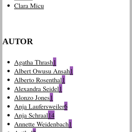
Clara Micu
AUTOR
Agatha Thrash
1
Albert Owusu Ansah
1
Alberto Rosenthal
1
Alexandra Seidel
1
Alonzo Jones
1
Anja Laufersweiler
6
Anja Schraal
14
Annette Weidenbach
1