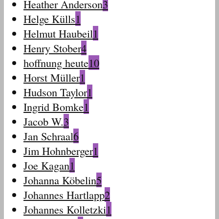
Heather Anderson
3
Helge Külls
1
Helmut Haubeil
1
Henry Stober
4
hoffnung heute
10
Horst Müller
1
Hudson Taylor
1
Ingrid Bomke
1
Jacob W.
3
Jan Schraal
6
Jim Hohnberger
1
Joe Kagan
1
Johanna Köbelin
5
Johannes Hartlapp
2
Johannes Kolletzki
1