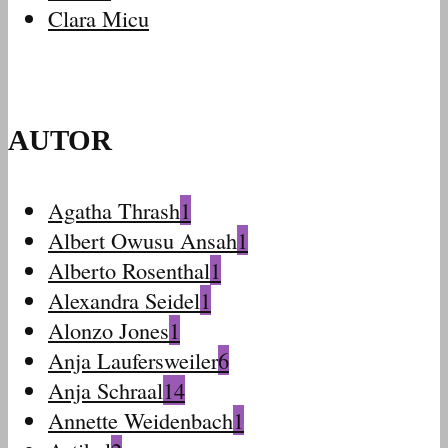
Clara Micu
AUTOR
Agatha Thrash
1
Albert Owusu Ansah
1
Alberto Rosenthal
1
Alexandra Seidel
1
Alonzo Jones
1
Anja Laufersweiler
6
Anja Schraal
14
Annette Weidenbach
1