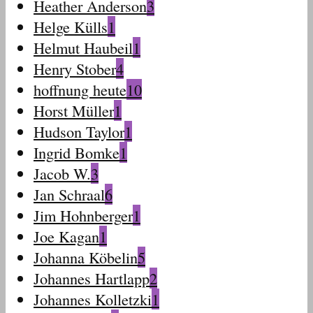
Heather Anderson
3
Helge Külls
1
Helmut Haubeil
1
Henry Stober
4
hoffnung heute
10
Horst Müller
1
Hudson Taylor
1
Ingrid Bomke
1
Jacob W.
3
Jan Schraal
6
Jim Hohnberger
1
Joe Kagan
1
Johanna Köbelin
5
Johannes Hartlapp
2
Johannes Kolletzki
1