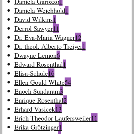
Daniela Garozzo
1
Daniela Weichhold
1
David Wilkins
1
Derrol Sawyer
11
Dr. Eva-Maria Wagner
12
Dr. theol. Alberto Treiyer
1
Dwayne Lemon
6
Edward Rosenthal
1
Elisa-Schule
16
Ellen Gould White
54
Enoch Sundaram
3
Enrique Rosenthal
2
Erhard Vasicek
13
Erich Theodor Laufersweiler
11
Erika Grötzinger
1