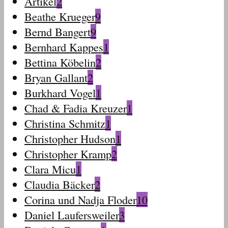
Artikel
2
Beathe Krueger
9
Bernd Bangert
9
Bernhard Kappes
1
Bettina Köbelin
2
Bryan Gallant
2
Burkhard Vogel
1
Chad & Fadia Kreuzer
1
Christina Schmitz
1
Christopher Hudson
1
Christopher Kramp
2
Clara Micu
1
Claudia Bäcker
2
Corina und Nadja Floder
10
Daniel Laufersweiler
3