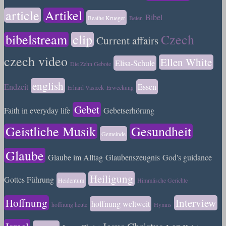
article
Artikel
Bibel
Beathe Krueger
Beten
bibelstream
clip
Czech
Current affairs
czech video
Ellen White
Elisa-Schule
Die Zehn Gebote
english
Endzeit
Essen
Erhard Vasicek
Erweckung
Gebet
Faith in everyday life
Gebetserhörung
Geistliche Musik
Gesundheit
Gemeinde
Glaube
Glaube im Alltag
Glaubenszeugnis
God's guidance
Heiligung
Gottes Führung
Heidentum
Himmlische Gerichte
Hoffnung
Interview
hoffnung weltweit
hoffnung heute
Hymns