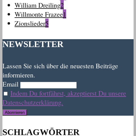
William Dreiling
2
Willmonte Frazee
1
Zionslieder
5
NEWSLETTER
Lassen Sie sich über die neuesten Beiträge
informieren.
Email
Indem Du fortfährst, akzeptierst Du unsere
Datenschutzerklärung.
SCHLAGWÖRTER