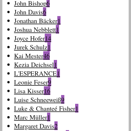
John Bishop
6
John Davis
6
Jonathan Bäcker
1
Joshua Nebblett
1
Joyce Hofer
14
Jurek Schulz
1
Kai Mester
46
Kezia Deichsel
1
L'ESPERANCE
1
Leonie Feser
9
Lisa Kisser
16
Luise Schneeweiß
9
Luke & Chanteé Fisher
1
Marc Müller
1
Margaret Davis
2