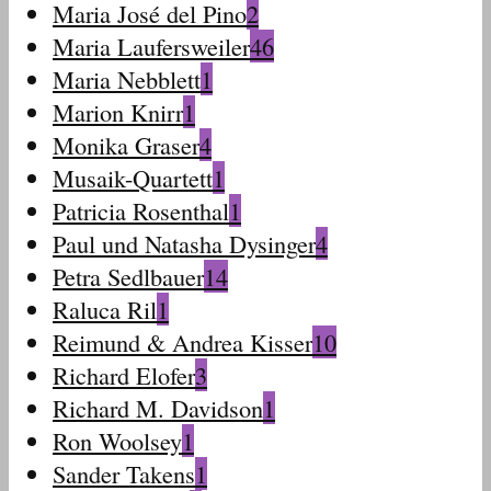
Maria José del Pino
2
Maria Laufersweiler
46
Maria Nebblett
1
Marion Knirr
1
Monika Graser
4
Musaik-Quartett
1
Patricia Rosenthal
1
Paul und Natasha Dysinger
4
Petra Sedlbauer
14
Raluca Ril
1
Reimund & Andrea Kisser
10
Richard Elofer
3
Richard M. Davidson
1
Ron Woolsey
1
Sander Takens
1