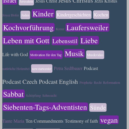
Israel
Jesus Christus
Jesus Christ
Ježíš Kristus
Jerusalem
Kinder
Kindergeschichten
Kochen
Joyce Hofer
Juden
Kochvorführung
Laufersweiler
Kreuz
Leben mit Gott
Liebe
Lebensstil
Musik
Life with God
Motivation für den Tag
Musikvideo
Petra Sedlbauer
Podcast
natürliche Heilmittel
newstartcenter
Podcast Czech
Podcast English
Prophetie
Recht
Reformation
Sabbat
Schöpfung
Sehnsucht
Siebenten-Tags-Adventisten
Sünde
vegan
Tante Maria
Ten Commandments
Testimony of faith