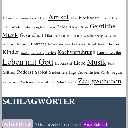
Artikel
bibelstream
Adventisten
Anja Schraal
Bibel
Elisa-Schule
Angst
Geistliche
Gebet
Ellen White
english
Endzeit
Essen
Gebetserhörung
Musik
Gesundheit
Glaube
Glaube im Alltag
Glaubenszeugnis
Gottes
Hoffnung
Interview
Jesus Christus
Heiligung
Israel
Führung
hoffnung weltweit
Kinder
Kochvorführung
Laufersweiler
Kochen
Kindergeschichten
Leben mit Gott
Musik
Liebe
Lebensstil
Petra
Podcast
Sabbat
Siebenten-Tags-Adventisten
vegan
Sünde
Sedlbauer
Zeitgeschehen
Vertrauen
Zehn Gebote
Versöhnung
Wiederkunft
SCHLAGWÖRTER
Adventisten
Aktuální záležitosti
Angst
Anja Schraal