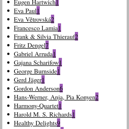
Eugen Hartwich
1
Eva Paul
1
Eva Větrovská
2
Francesco Lamia
1
Frank & Silvia Thierauf
2
Fritz Dengel
7
Gabriel Arruda
1
Gajana Scharifow
1
George Burnside
1
Gerd Jäger
1
Gordon Anderson
6
Hans-Werner, Anja, Pia Konyen
2
Harmony-Quartet
1
Harold M. S. Richards
1
Healthy Delights
9