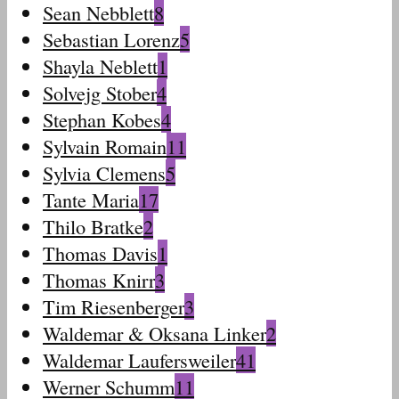
Sean Nebblett
8
Sebastian Lorenz
5
Shayla Neblett
1
Solvejg Stober
4
Stephan Kobes
4
Sylvain Romain
11
Sylvia Clemens
5
Tante Maria
17
Thilo Bratke
2
Thomas Davis
1
Thomas Knirr
3
Tim Riesenberger
3
Waldemar & Oksana Linker
2
Waldemar Laufersweiler
41
Werner Schumm
11