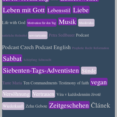
Leben mit Gott
Liebe
Lebensstil
Musik
Life with God
Motivation für den Tag
Musikvideo
Petra Sedlbauer
Podcast
natürliche Heilmittel
newstartcenter
Podcast Czech
Podcast English
Prophetie
Recht
Reformation
Sabbat
Schöpfung
Sehnsucht
Siebenten-Tags-Adventisten
Sünde
vegan
Tante Maria
Ten Commandments
Testimony of faith
Versöhnung
Vertrauen
Víra v každodenním životě
Zeitgeschehen
Článek
Wiederkunft
Zehn Gebote