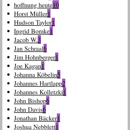
hoffnung heute
10
Horst Müller
1
Hudson Taylor
1
Ingrid Bomke
1
Jacob W.
3
Jan Schraal
6
Jim Hohnberger
1
Joe Kagan
1
Johanna Köbelin
5
Johannes Hartlapp
2
Johannes Kolletzki
1
John Bishop
6
John Davis
6
Jonathan Bäcker
1
Joshua Nebblett
1