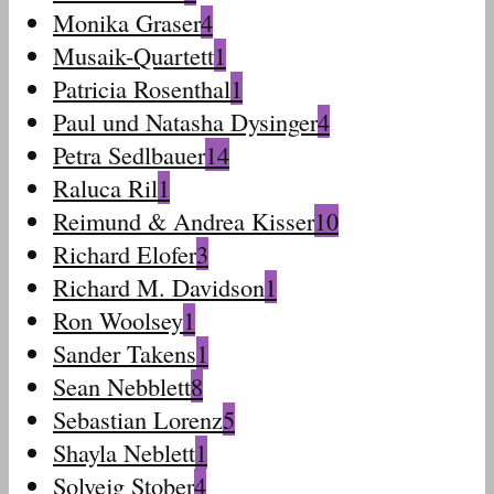
Monika Graser
4
Musaik-Quartett
1
Patricia Rosenthal
1
Paul und Natasha Dysinger
4
Petra Sedlbauer
14
Raluca Ril
1
Reimund & Andrea Kisser
10
Richard Elofer
3
Richard M. Davidson
1
Ron Woolsey
1
Sander Takens
1
Sean Nebblett
8
Sebastian Lorenz
5
Shayla Neblett
1
Solvejg Stober
4