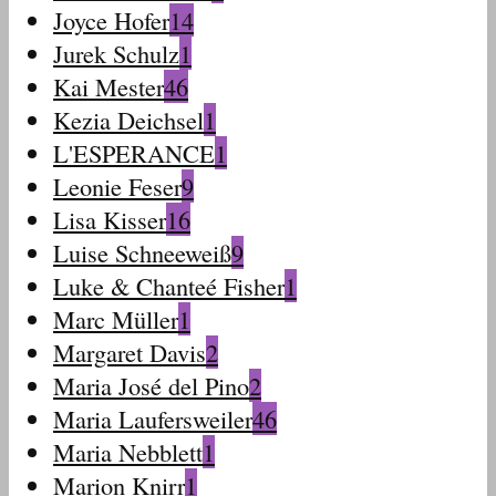
Joyce Hofer
14
Jurek Schulz
1
Kai Mester
46
Kezia Deichsel
1
L'ESPERANCE
1
Leonie Feser
9
Lisa Kisser
16
Luise Schneeweiß
9
Luke & Chanteé Fisher
1
Marc Müller
1
Margaret Davis
2
Maria José del Pino
2
Maria Laufersweiler
46
Maria Nebblett
1
Marion Knirr
1