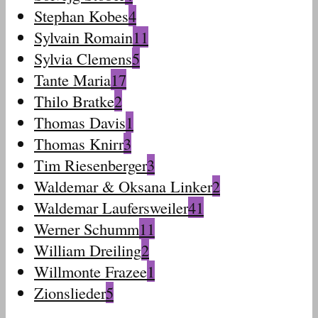
Stephan Kobes
4
Sylvain Romain
11
Sylvia Clemens
5
Tante Maria
17
Thilo Bratke
2
Thomas Davis
1
Thomas Knirr
3
Tim Riesenberger
3
Waldemar & Oksana Linker
2
Waldemar Laufersweiler
41
Werner Schumm
11
William Dreiling
2
Willmonte Frazee
1
Zionslieder
5