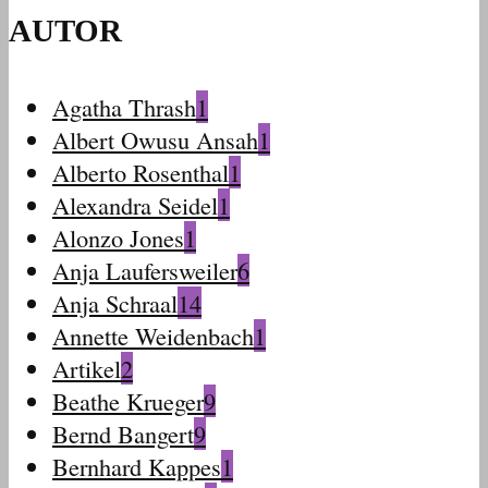
AUTOR
Agatha Thrash
1
Albert Owusu Ansah
1
Alberto Rosenthal
1
Alexandra Seidel
1
Alonzo Jones
1
Anja Laufersweiler
6
Anja Schraal
14
Annette Weidenbach
1
Artikel
2
Beathe Krueger
9
Bernd Bangert
9
Bernhard Kappes
1