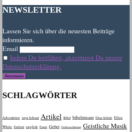
NEWSLETTER
Lassen Sie sich über die neuesten Beiträge
informieren.
Email
Indem Du fortfährst, akzeptierst Du unsere
Datenschutzerklärung.
SCHLAGWÖRTER
Artikel
bibelstream
Ellen
Adventisten
Anja Schraal
Bibel
Elisa-Schule
Geistliche Musik
Gebet
White
english
Endzeit
Essen
Gebetserhörung