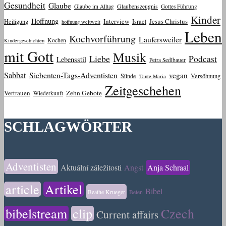
Gesundheit
Glaube
Glaube im Alltag
Glaubenszeugnis
Gottes Führung
Kinder
Hoffnung
Interview
Jesus Christus
Heiligung
Israel
hoffnung weltweit
Leben
Kochvorführung
Laufersweiler
Kochen
Kindergeschichten
mit Gott
Musik
Liebe
Podcast
Lebensstil
Petra Sedlbauer
Sabbat
Siebenten-Tags-Adventisten
vegan
Sünde
Versöhnung
Tante Maria
Zeitgeschehen
Vertrauen
Zehn Gebote
Wiederkunft
SCHLAGWÖRTER
Adventisten
Aktuální záležitosti
Angst
Anja Schraal
article
Artikel
Bibel
Beathe Krueger
Beten
bibelstream
clip
Czech
Current affairs