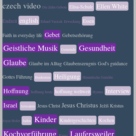
czech video
Ellen White
Elisa-Schule
Die Zehn Gebote
english
Endzeit
Essen
Erhard Vasicek
Erweckung
Gebet
Faith in everyday life
Gebetserhörung
Geistliche Musik
Gesundheit
Gemeinde
Glaube
Glaube im Alltag
Glaubenszeugnis
God's guidance
Heiligung
Gottes Führung
Heidentum
Himmlische Gerichte
Hoffnung
Interview
hoffnung weltweit
hoffnung heute
Hymns
Israel
Jesus Christus
Jesus Christ
Ježíš Kristus
Jerusalem
Kinder
Kindergeschichten
Kochen
Joyce Hofer
Juden
Kochvorführung
Laufersweiler
Kreuz