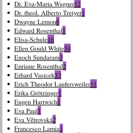
Dr. Eva-Maria Wagner
12
Dr. theol. Alberto Treiyer
1
Dwayne Lemon
6
Edward Rosenthal
1
Elisa-Schule
16
Ellen Gould White
54
Enoch Sundaram
3
Enrique Rosenthal
2
Erhard Vasicek
13
Erich Theodor Laufersweiler
11
Erika Grötzinger
1
Eugen Hartwich
1
Eva Paul
1
Eva Větrovská
2
Francesco Lamia
1