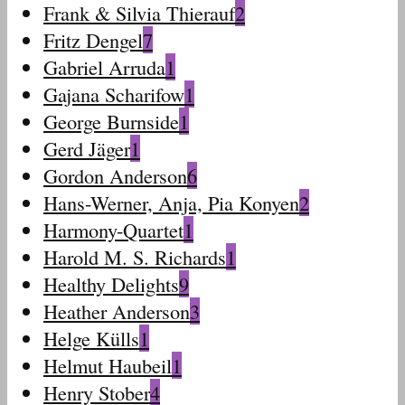
Frank & Silvia Thierauf
2
Fritz Dengel
7
Gabriel Arruda
1
Gajana Scharifow
1
George Burnside
1
Gerd Jäger
1
Gordon Anderson
6
Hans-Werner, Anja, Pia Konyen
2
Harmony-Quartet
1
Harold M. S. Richards
1
Healthy Delights
9
Heather Anderson
3
Helge Külls
1
Helmut Haubeil
1
Henry Stober
4