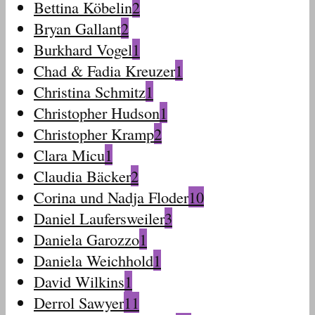
Bettina Köbelin
2
Bryan Gallant
2
Burkhard Vogel
1
Chad & Fadia Kreuzer
1
Christina Schmitz
1
Christopher Hudson
1
Christopher Kramp
2
Clara Micu
1
Claudia Bäcker
2
Corina und Nadja Floder
10
Daniel Laufersweiler
3
Daniela Garozzo
1
Daniela Weichhold
1
David Wilkins
1
Derrol Sawyer
11