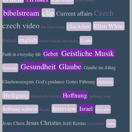
bibelstream
clip
Czech
Current affairs
czech video
Ellen White
Elisa-Schule
Die Zehn Gebote
english
Endzeit
Essen
Erhard Vasicek
Erweckung
Geistliche Musik
Gebet
Faith in everyday life
Gesundheit
Glaube
Glaube im Alltag
Gemeinde
Glaubenszeugnis
God's guidance
Gottes Führung
Heidentum
Heiligung
Hoffnung
Himmlische Gerichte
hoffnung heute
Interview
Israel
hoffnung weltweit
Hymns
Jerusalem
Jesus Christus
Jesus Christ
Ježíš Kristus
Joyce Hofer
Juden