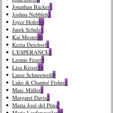
Jonathan Bäcker
1
Joshua Nebblett
1
Joyce Hofer
14
Jurek Schulz
1
Kai Mester
46
Kezia Deichsel
1
L'ESPERANCE
1
Leonie Feser
9
Lisa Kisser
16
Luise Schneeweiß
9
Luke & Chanteé Fisher
1
Marc Müller
1
Margaret Davis
2
Maria José del Pino
2
Maria Laufersweiler
46