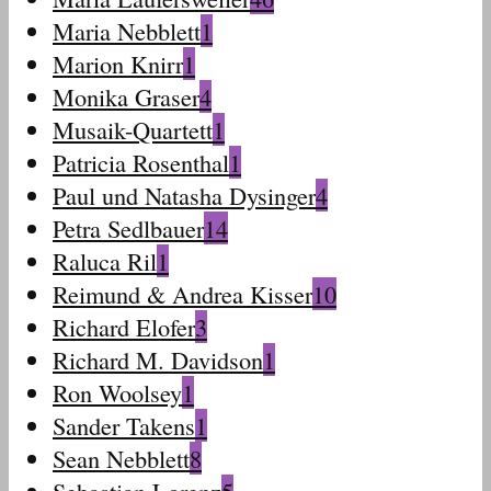
Maria Nebblett
1
Marion Knirr
1
Monika Graser
4
Musaik-Quartett
1
Patricia Rosenthal
1
Paul und Natasha Dysinger
4
Petra Sedlbauer
14
Raluca Ril
1
Reimund & Andrea Kisser
10
Richard Elofer
3
Richard M. Davidson
1
Ron Woolsey
1
Sander Takens
1
Sean Nebblett
8