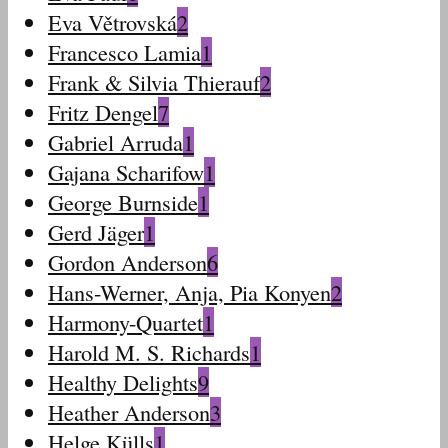
Eva Větrovská
2
Francesco Lamia
1
Frank & Silvia Thierauf
2
Fritz Dengel
7
Gabriel Arruda
1
Gajana Scharifow
1
George Burnside
1
Gerd Jäger
1
Gordon Anderson
6
Hans-Werner, Anja, Pia Konyen
2
Harmony-Quartet
1
Harold M. S. Richards
1
Healthy Delights
9
Heather Anderson
3
Helge Külls
1