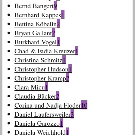
Bernd Bangert
9
Bernhard Kappes
1
Bettina Köbelin
2
Bryan Gallant
2
Burkhard Vogel
1
Chad & Fadia Kreuzer
1
Christina Schmitz
1
Christopher Hudson
1
Christopher Kramp
2
Clara Micu
1
Claudia Bäcker
2
Corina und Nadja Floder
10
Daniel Laufersweiler
3
Daniela Garozzo
1
Daniela Weichhold
1