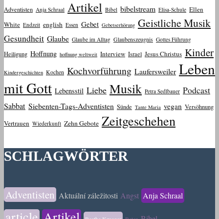
Artikel
bibelstream
Ellen
Adventisten
Anja Schraal
Bibel
Elisa-Schule
Geistliche Musik
Gebet
White
english
Endzeit
Essen
Gebetserhörung
Gesundheit
Glaube
Glaube im Alltag
Glaubenszeugnis
Gottes Führung
Kinder
Hoffnung
Interview
Jesus Christus
Heiligung
Israel
hoffnung weltweit
Leben
Kochvorführung
Laufersweiler
Kochen
Kindergeschichten
mit Gott
Musik
Liebe
Podcast
Lebensstil
Petra Sedlbauer
Sabbat
Siebenten-Tags-Adventisten
vegan
Sünde
Versöhnung
Tante Maria
Zeitgeschehen
Vertrauen
Zehn Gebote
Wiederkunft
SCHLAGWÖRTER
Adventisten
Aktuální záležitosti
Angst
Anja Schraal
article
Artikel
Bibel
Beathe Krueger
Beten