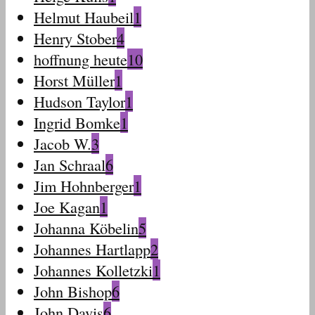
Helmut Haubeil
1
Henry Stober
4
hoffnung heute
10
Horst Müller
1
Hudson Taylor
1
Ingrid Bomke
1
Jacob W.
3
Jan Schraal
6
Jim Hohnberger
1
Joe Kagan
1
Johanna Köbelin
5
Johannes Hartlapp
2
Johannes Kolletzki
1
John Bishop
6
John Davis
6