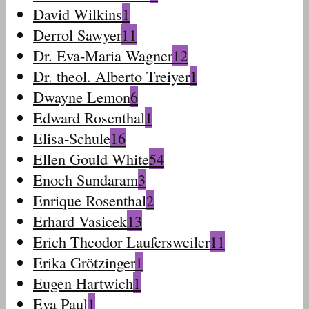
David Wilkins
1
Derrol Sawyer
11
Dr. Eva-Maria Wagner
12
Dr. theol. Alberto Treiyer
1
Dwayne Lemon
6
Edward Rosenthal
1
Elisa-Schule
16
Ellen Gould White
54
Enoch Sundaram
3
Enrique Rosenthal
2
Erhard Vasicek
13
Erich Theodor Laufersweiler
11
Erika Grötzinger
1
Eugen Hartwich
1
Eva Paul
1