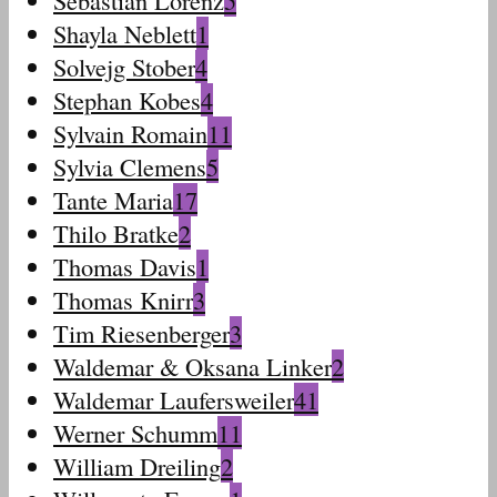
Sebastian Lorenz
5
Shayla Neblett
1
Solvejg Stober
4
Stephan Kobes
4
Sylvain Romain
11
Sylvia Clemens
5
Tante Maria
17
Thilo Bratke
2
Thomas Davis
1
Thomas Knirr
3
Tim Riesenberger
3
Waldemar & Oksana Linker
2
Waldemar Laufersweiler
41
Werner Schumm
11
William Dreiling
2