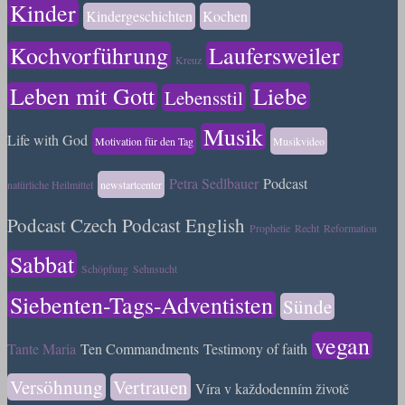
Kinder
Kindergeschichten
Kochen
Kochvorführung
Laufersweiler
Kreuz
Leben mit Gott
Liebe
Lebensstil
Musik
Life with God
Motivation für den Tag
Musikvideo
Petra Sedlbauer
Podcast
natürliche Heilmittel
newstartcenter
Podcast Czech
Podcast English
Prophetie
Recht
Reformation
Sabbat
Schöpfung
Sehnsucht
Siebenten-Tags-Adventisten
Sünde
vegan
Tante Maria
Ten Commandments
Testimony of faith
Versöhnung
Vertrauen
Víra v každodenním životě