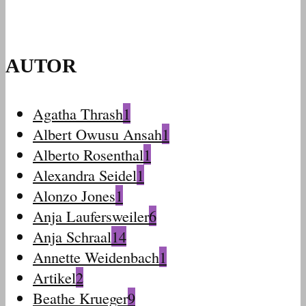
AUTOR
Agatha Thrash
1
Albert Owusu Ansah
1
Alberto Rosenthal
1
Alexandra Seidel
1
Alonzo Jones
1
Anja Laufersweiler
6
Anja Schraal
14
Annette Weidenbach
1
Artikel
2
Beathe Krueger
9