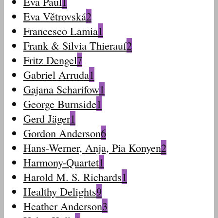
Eva Paul
1
Eva Větrovská
2
Francesco Lamia
1
Frank & Silvia Thierauf
2
Fritz Dengel
7
Gabriel Arruda
1
Gajana Scharifow
1
George Burnside
1
Gerd Jäger
1
Gordon Anderson
6
Hans-Werner, Anja, Pia Konyen
2
Harmony-Quartet
1
Harold M. S. Richards
1
Healthy Delights
9
Heather Anderson
3