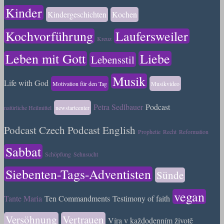
Kinder
Kindergeschichten
Kochen
Kochvorführung
Laufersweiler
Kreuz
Leben mit Gott
Liebe
Lebensstil
Musik
Life with God
Motivation für den Tag
Musikvideo
Petra Sedlbauer
Podcast
natürliche Heilmittel
newstartcenter
Podcast Czech
Podcast English
Prophetie
Recht
Reformation
Sabbat
Schöpfung
Sehnsucht
Siebenten-Tags-Adventisten
Sünde
vegan
Tante Maria
Ten Commandments
Testimony of faith
Versöhnung
Vertrauen
Víra v každodenním životě