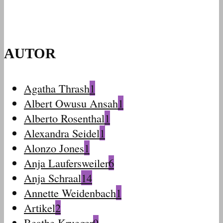
AUTOR
Agatha Thrash
1
Albert Owusu Ansah
1
Alberto Rosenthal
1
Alexandra Seidel
1
Alonzo Jones
1
Anja Laufersweiler
6
Anja Schraal
14
Annette Weidenbach
1
Artikel
2
Beathe Krueger
9