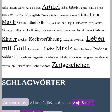
Artikel
bibelstream
Adventisten
Anja Schraal
Bibel
Elisa-Schule
Angst
Geistliche
Gebet
Ellen White
english
Endzeit
Essen
Gebetserhörung
Musik
Gesundheit
Glaube
Glaube im Alltag
Glaubenszeugnis
Gottes
Hoffnung
Interview
Jesus Christus
Heiligung
Israel
Führung
hoffnung weltweit
Leben
Kinder
Kochvorführung
Laufersweiler
Kochen
mit Gott
Musik
Liebe
Podcast
Lebensstil
Petra Sedlbauer
Sabbat
Siebenten-Tags-Adventisten
vegan
Sünde
Versöhnung
Tante Maria
Zeitgeschehen
Vertrauen
Zehn Gebote
Wiederkunft
SCHLAGWÖRTER
Adventisten
Aktuální záležitosti
Angst
Anja Schraal