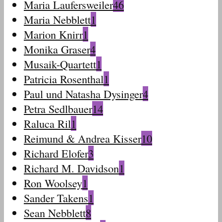
Maria Laufersweiler
46
Maria Nebblett
1
Marion Knirr
1
Monika Graser
4
Musaik-Quartett
1
Patricia Rosenthal
1
Paul und Natasha Dysinger
4
Petra Sedlbauer
14
Raluca Ril
1
Reimund & Andrea Kisser
10
Richard Elofer
3
Richard M. Davidson
1
Ron Woolsey
1
Sander Takens
1
Sean Nebblett
8