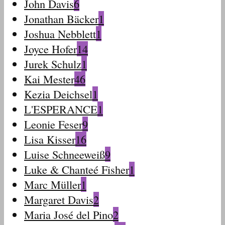
John Davis
6
Jonathan Bäcker
1
Joshua Nebblett
1
Joyce Hofer
14
Jurek Schulz
1
Kai Mester
46
Kezia Deichsel
1
L'ESPERANCE
1
Leonie Feser
9
Lisa Kisser
16
Luise Schneeweiß
9
Luke & Chanteé Fisher
1
Marc Müller
1
Margaret Davis
2
Maria José del Pino
2