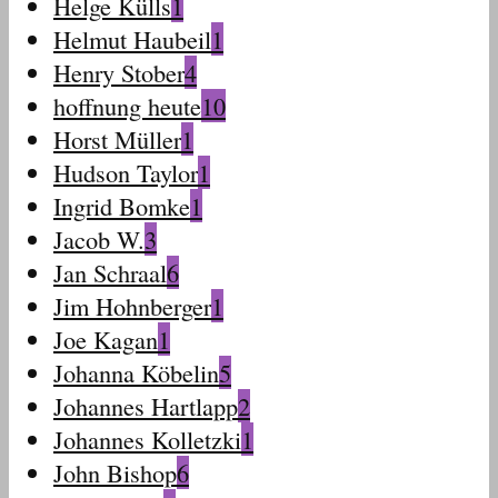
Helge Külls
1
Helmut Haubeil
1
Henry Stober
4
hoffnung heute
10
Horst Müller
1
Hudson Taylor
1
Ingrid Bomke
1
Jacob W.
3
Jan Schraal
6
Jim Hohnberger
1
Joe Kagan
1
Johanna Köbelin
5
Johannes Hartlapp
2
Johannes Kolletzki
1
John Bishop
6