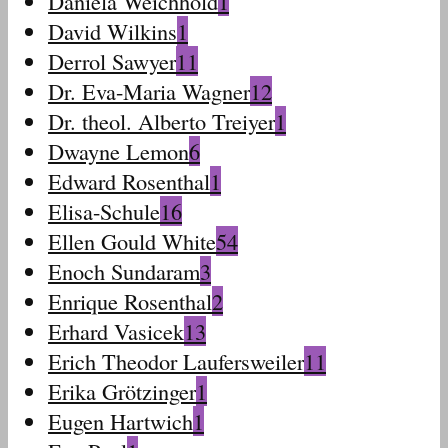
Daniela Weichhold
1
David Wilkins
1
Derrol Sawyer
11
Dr. Eva-Maria Wagner
12
Dr. theol. Alberto Treiyer
1
Dwayne Lemon
6
Edward Rosenthal
1
Elisa-Schule
16
Ellen Gould White
54
Enoch Sundaram
3
Enrique Rosenthal
2
Erhard Vasicek
13
Erich Theodor Laufersweiler
11
Erika Grötzinger
1
Eugen Hartwich
1