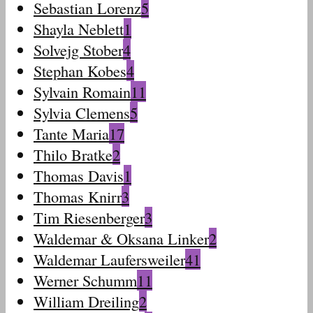
Sebastian Lorenz
5
Shayla Neblett
1
Solvejg Stober
4
Stephan Kobes
4
Sylvain Romain
11
Sylvia Clemens
5
Tante Maria
17
Thilo Bratke
2
Thomas Davis
1
Thomas Knirr
3
Tim Riesenberger
3
Waldemar & Oksana Linker
2
Waldemar Laufersweiler
41
Werner Schumm
11
William Dreiling
2