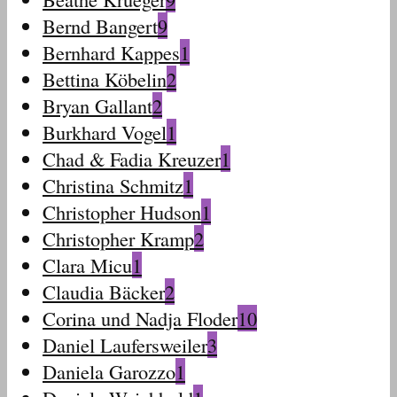
Bernd Bangert
9
Bernhard Kappes
1
Bettina Köbelin
2
Bryan Gallant
2
Burkhard Vogel
1
Chad & Fadia Kreuzer
1
Christina Schmitz
1
Christopher Hudson
1
Christopher Kramp
2
Clara Micu
1
Claudia Bäcker
2
Corina und Nadja Floder
10
Daniel Laufersweiler
3
Daniela Garozzo
1