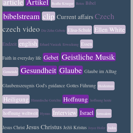
article
Artikel
Bibel
Beathe Krueger
Beten
bibelstream
clip
Czech
Current affairs
czech video
Ellen White
Elisa-Schule
Die Zehn Gebote
english
Endzeit
Essen
Erhard Vasicek
Erweckung
Geistliche Musik
Gebet
Faith in everyday life
Gesundheit
Glaube
Glaube im Alltag
Gemeinde
Glaubenszeugnis
God's guidance
Gottes Führung
Heidentum
Heiligung
Hoffnung
Himmlische Gerichte
hoffnung heute
Interview
Israel
hoffnung weltweit
Hymns
Jerusalem
Jesus Christus
Jesus Christ
Ježíš Kristus
Joyce Hofer
Juden