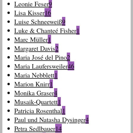
Leonie Feser
9
Lisa Kisser
16
Luise Schneeweiß
9
Luke & Chanteé Fisher
1
Marc Müller
1
Margaret Davis
2
Maria José del Pino
2
Maria Laufersweiler
46
Maria Nebblett
1
Marion Knirr
1
Monika Graser
4
Musaik-Quartett
1
Patricia Rosenthal
1
Paul und Natasha Dysinger
4
Petra Sedlbauer
14