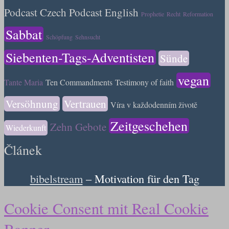
Podcast Czech
Podcast English
Prophetie
Recht
Reformation
Sabbat
Schöpfung
Sehnsucht
Siebenten-Tags-Adventisten
Sünde
vegan
Tante Maria
Ten Commandments
Testimony of faith
Versöhnung
Vertrauen
Víra v každodenním životě
Zeitgeschehen
Zehn Gebote
Wiederkunft
Článek
bibelstream
– Motivation für den Tag
Cookie Consent mit Real Cookie