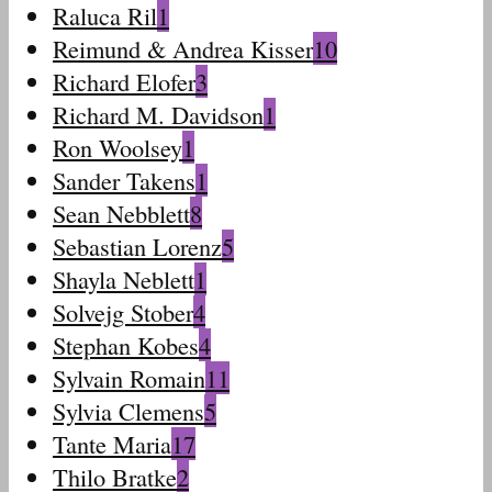
Raluca Ril
1
Reimund & Andrea Kisser
10
Richard Elofer
3
Richard M. Davidson
1
Ron Woolsey
1
Sander Takens
1
Sean Nebblett
8
Sebastian Lorenz
5
Shayla Neblett
1
Solvejg Stober
4
Stephan Kobes
4
Sylvain Romain
11
Sylvia Clemens
5
Tante Maria
17
Thilo Bratke
2