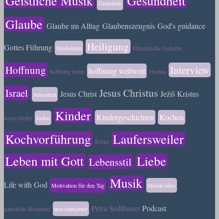
Geistliche Musik
Gesundheit
Gemeinde
Glaube
Glaube im Alltag
Glaubenszeugnis
God's guidance
Heiligung
Gottes Führung
Heidentum
Himmlische Gerichte
Hoffnung
Interview
hoffnung weltweit
hoffnung heute
Hymns
Israel
Jesus Christus
Jesus Christ
Ježíš Kristus
Jerusalem
Kinder
Kindergeschichten
Kochen
Joyce Hofer
Juden
Kochvorführung
Laufersweiler
Kreuz
Leben mit Gott
Liebe
Lebensstil
Musik
Life with God
Motivation für den Tag
Musikvideo
Petra Sedlbauer
Podcast
natürliche Heilmittel
newstartcenter