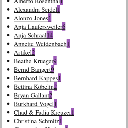
Alberto Rosenthal
1
Alexandra Seidel
1
Alonzo Jones
1
Anja Laufersweiler
6
Anja Schraal
14
Annette Weidenbach
1
Artikel
2
Beathe Krueger
9
Bernd Bangert
9
Bernhard Kappes
1
Bettina Köbelin
2
Bryan Gallant
2
Burkhard Vogel
1
Chad & Fadia Kreuzer
1
Christina Schmitz
1