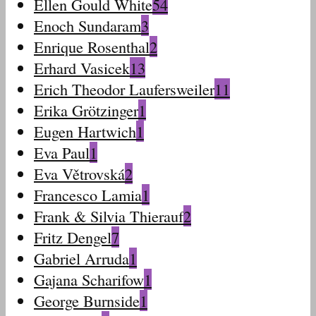
Ellen Gould White
54
Enoch Sundaram
3
Enrique Rosenthal
2
Erhard Vasicek
13
Erich Theodor Laufersweiler
11
Erika Grötzinger
1
Eugen Hartwich
1
Eva Paul
1
Eva Větrovská
2
Francesco Lamia
1
Frank & Silvia Thierauf
2
Fritz Dengel
7
Gabriel Arruda
1
Gajana Scharifow
1
George Burnside
1