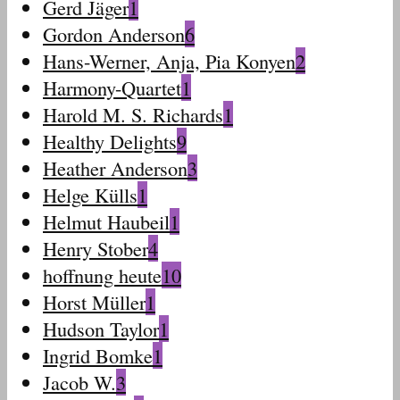
Gerd Jäger
1
Gordon Anderson
6
Hans-Werner, Anja, Pia Konyen
2
Harmony-Quartet
1
Harold M. S. Richards
1
Healthy Delights
9
Heather Anderson
3
Helge Külls
1
Helmut Haubeil
1
Henry Stober
4
hoffnung heute
10
Horst Müller
1
Hudson Taylor
1
Ingrid Bomke
1
Jacob W.
3