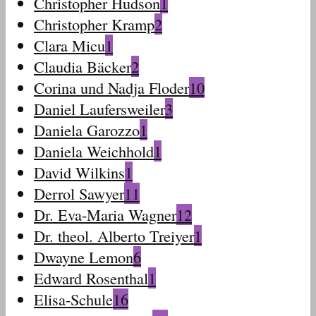
Christopher Hudson
1
Christopher Kramp
2
Clara Micu
1
Claudia Bäcker
2
Corina und Nadja Floder
10
Daniel Laufersweiler
3
Daniela Garozzo
1
Daniela Weichhold
1
David Wilkins
1
Derrol Sawyer
11
Dr. Eva-Maria Wagner
12
Dr. theol. Alberto Treiyer
1
Dwayne Lemon
6
Edward Rosenthal
1
Elisa-Schule
16