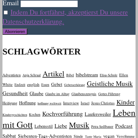
Email
Indem Du fortfährst, akzeptierst Du unsere
Datenschutzerklärung.
SCHLAGWÖRTER
Artikel
bibelstream
Ellen
Adventisten
Anja Schraal
Bibel
Elisa-Schule
Geistliche Musik
Gebet
White
english
Endzeit
Essen
Gebetserhörung
Gesundheit
Glaube
Glaube im Alltag
Glaubenszeugnis
Gottes Führung
Kinder
Hoffnung
Interview
Jesus Christus
Heiligung
Israel
hoffnung weltweit
Leben
Kochvorführung
Laufersweiler
Kochen
Kindergeschichten
mit Gott
Musik
Liebe
Podcast
Lebensstil
Petra Sedlbauer
Sabbat
Siebenten-Tags-Adventisten
vegan
Sünde
Versöhnung
Tante Maria