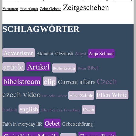
Zeitgeschehen
Vertrauen
Zehn Gebote
Wiederkunft
SCHLAGWÖRTER
Adventisten
Aktuální záležitosti
Angst
Anja Schraal
article
Artikel
Bibel
Beathe Krueger
Beten
bibelstream
clip
Czech
Current affairs
czech video
Ellen White
Elisa-Schule
Die Zehn Gebote
english
Endzeit
Essen
Erhard Vasicek
Erweckung
Gebet
Faith in everyday life
Gebetserhörung