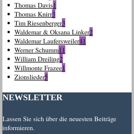
Thomas Davis
1
Thomas Knirr
3
Tim Riesenberger
3
Waldemar & Oksana Linker
2
Waldemar Laufersweiler
41
Werner Schumm
11
William Dreiling
2
Willmonte Frazee
1
Zionslieder
5
NEWSLETTER
Lassen Sie sich über die neuesten Beiträge
informieren.