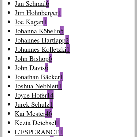
Jan Schraal
6
Jim Hohnberger
1
Joe Kagan
1
Johanna Köbelin
5
Johannes Hartlapp
2
Johannes Kolletzki
1
John Bishop
6
John Davis
6
Jonathan Bäcker
1
Joshua Nebblett
1
Joyce Hofer
14
Jurek Schulz
1
Kai Mester
46
Kezia Deichsel
1
L'ESPERANCE
1