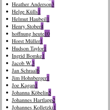
Heather Anderson
3
Helge Külls
1
Helmut Haubeil
1
Henry Stober
4
hoffnung heute
10
Horst Müller
1
Hudson Taylor
1
Ingrid Bomke
1
Jacob W.
3
Jan Schraal
6
Jim Hohnberger
1
Joe Kagan
1
Johanna Köbelin
5
Johannes Hartlapp
2
Johannes Kolletzki
1