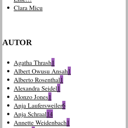
Clara Micu
AUTOR
Agatha Thrash
1
Albert Owusu Ansah
1
Alberto Rosenthal
1
Alexandra Seidel
1
Alonzo Jones
1
Anja Laufersweiler
6
Anja Schraal
14
Annette Weidenbach
1