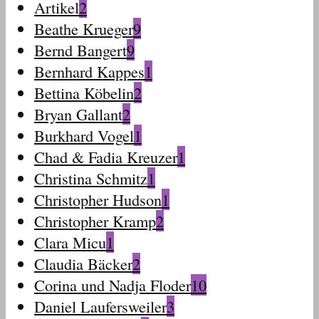
Artikel
2
Beathe Krueger
9
Bernd Bangert
9
Bernhard Kappes
1
Bettina Köbelin
2
Bryan Gallant
2
Burkhard Vogel
1
Chad & Fadia Kreuzer
1
Christina Schmitz
1
Christopher Hudson
1
Christopher Kramp
2
Clara Micu
1
Claudia Bäcker
2
Corina und Nadja Floder
10
Daniel Laufersweiler
3