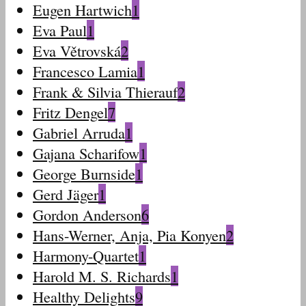
Eugen Hartwich
1
Eva Paul
1
Eva Větrovská
2
Francesco Lamia
1
Frank & Silvia Thierauf
2
Fritz Dengel
7
Gabriel Arruda
1
Gajana Scharifow
1
George Burnside
1
Gerd Jäger
1
Gordon Anderson
6
Hans-Werner, Anja, Pia Konyen
2
Harmony-Quartet
1
Harold M. S. Richards
1
Healthy Delights
9