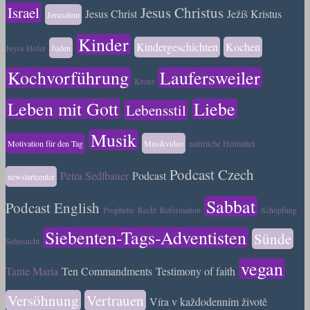
Israel
Jesus Christus
Jesus Christ
Ježíš Kristus
Jerusalem
Kinder
Kindergeschichten
Kochen
Joyce Hofer
Juden
Kochvorführung
Laufersweiler
Kreuz
Leben mit Gott
Liebe
Lebensstil
Musik
Motivation für den Tag
Musikvideo
natürliche Heilmittel
Podcast Czech
Petra Sedlbauer
Podcast
newstartcenter
Sabbat
Podcast English
Prophetie
Recht
Reformation
Schöpfung
Siebenten-Tags-Adventisten
Sünde
Sehnsucht
vegan
Tante Maria
Ten Commandments
Testimony of faith
Versöhnung
Vertrauen
Víra v každodenním životě