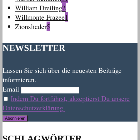
William Dreiling
2
Willmonte Frazee
1
Zionslieder
5
NEWSLETTER
Lassen Sie sich über die neuesten Beiträge
informieren.
Email
Indem Du fortfährst, akzeptierst Du unsere
Datenschutzerklärung.
SCHLAGWÖRTER