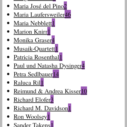
Maria José del Pino
2
Maria Laufersweiler
46
Maria Nebblett
1
Marion Knirr
1
Monika Graser
4
Musaik-Quartett
1
Patricia Rosenthal
1
Paul und Natasha Dysinger
4
Petra Sedlbauer
14
Raluca Ril
1
Reimund & Andrea Kisser
10
Richard Elofer
3
Richard M. Davidson
1
Ron Woolsey
1
Sander Takens
1