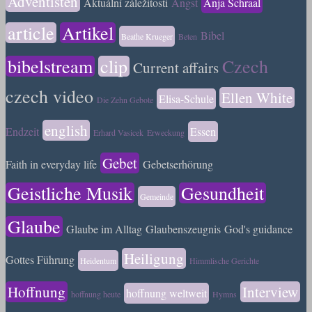
Adventisten
Aktuální záležitosti
Angst
Anja Schraal
article
Artikel
Bibel
Beathe Krueger
Beten
bibelstream
clip
Czech
Current affairs
czech video
Ellen White
Elisa-Schule
Die Zehn Gebote
english
Endzeit
Essen
Erhard Vasicek
Erweckung
Gebet
Faith in everyday life
Gebetserhörung
Geistliche Musik
Gesundheit
Gemeinde
Glaube
Glaube im Alltag
Glaubenszeugnis
God's guidance
Heiligung
Gottes Führung
Heidentum
Himmlische Gerichte
Hoffnung
Interview
hoffnung weltweit
hoffnung heute
Hymns