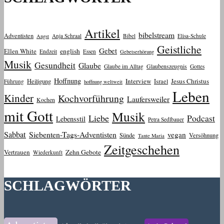
Artikel
bibelstream
Adventisten
Anja Schraal
Bibel
Elisa-Schule
Angst
Geistliche
Gebet
Ellen White
english
Endzeit
Essen
Gebetserhörung
Musik
Gesundheit
Glaube
Glaube im Alltag
Glaubenszeugnis
Gottes
Hoffnung
Interview
Jesus Christus
Heiligung
Israel
Führung
hoffnung weltweit
Leben
Kinder
Kochvorführung
Laufersweiler
Kochen
mit Gott
Musik
Liebe
Podcast
Lebensstil
Petra Sedlbauer
Sabbat
Siebenten-Tags-Adventisten
vegan
Sünde
Versöhnung
Tante Maria
Zeitgeschehen
Vertrauen
Zehn Gebote
Wiederkunft
SCHLAGWÖRTER