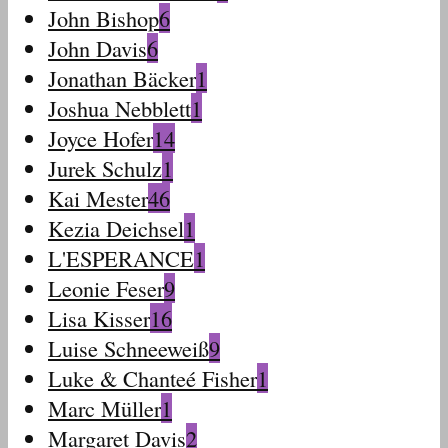
John Bishop
6
John Davis
6
Jonathan Bäcker
1
Joshua Nebblett
1
Joyce Hofer
14
Jurek Schulz
1
Kai Mester
46
Kezia Deichsel
1
L'ESPERANCE
1
Leonie Feser
9
Lisa Kisser
16
Luise Schneeweiß
9
Luke & Chanteé Fisher
1
Marc Müller
1
Margaret Davis
2