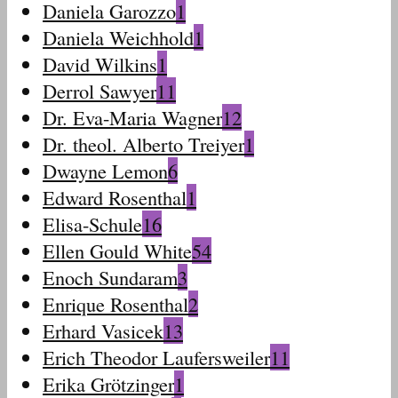
Daniela Garozzo
1
Daniela Weichhold
1
David Wilkins
1
Derrol Sawyer
11
Dr. Eva-Maria Wagner
12
Dr. theol. Alberto Treiyer
1
Dwayne Lemon
6
Edward Rosenthal
1
Elisa-Schule
16
Ellen Gould White
54
Enoch Sundaram
3
Enrique Rosenthal
2
Erhard Vasicek
13
Erich Theodor Laufersweiler
11
Erika Grötzinger
1