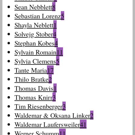
Sean Nebblett
8
Sebastian Lorenz
5
Shayla Neblett
1
Solvejg Stober
4
Stephan Kobes
4
Sylvain Romain
11
Sylvia Clemens
5
Tante Maria
17
Thilo Bratke
2
Thomas Davis
1
Thomas Knirr
3
Tim Riesenberger
3
Waldemar & Oksana Linker
2
Waldemar Laufersweiler
41
Werner Schumm
11