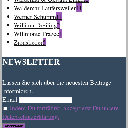
Waldemar Laufersweiler
41
Werner Schumm
11
William Dreiling
2
Willmonte Frazee
1
Zionslieder
5
NEWSLETTER
Lassen Sie sich über die neuesten Beiträge
informieren.
Email
Indem Du fortfährst, akzeptierst Du unsere
Datenschutzerklärung.