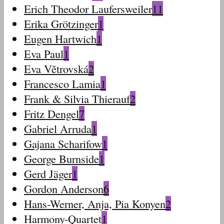
Erich Theodor Laufersweiler
11
Erika Grötzinger
1
Eugen Hartwich
1
Eva Paul
1
Eva Větrovská
2
Francesco Lamia
1
Frank & Silvia Thierauf
2
Fritz Dengel
7
Gabriel Arruda
1
Gajana Scharifow
1
George Burnside
1
Gerd Jäger
1
Gordon Anderson
6
Hans-Werner, Anja, Pia Konyen
2
Harmony-Quartet
1