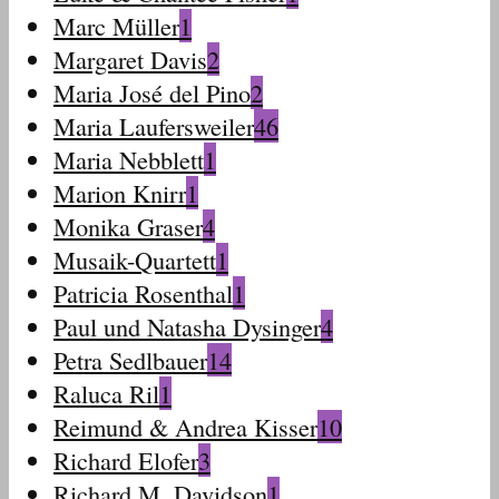
Marc Müller
1
Margaret Davis
2
Maria José del Pino
2
Maria Laufersweiler
46
Maria Nebblett
1
Marion Knirr
1
Monika Graser
4
Musaik-Quartett
1
Patricia Rosenthal
1
Paul und Natasha Dysinger
4
Petra Sedlbauer
14
Raluca Ril
1
Reimund & Andrea Kisser
10
Richard Elofer
3
Richard M. Davidson
1