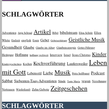
SCHLAGWÖRTER
Artikel
bibelstream
Ellen
Adventisten
Anja Schraal
Bibel
Elisa-Schule
Geistliche Musik
Gebet
White
english
Endzeit
Essen
Gebetserhörung
Gesundheit
Glaube
Glaube im Alltag
Glaubenszeugnis
Gottes Führung
Kinder
Hoffnung
Interview
Jesus Christus
Heiligung
Israel
hoffnung weltweit
Leben
Kochvorführung
Laufersweiler
Kochen
Kindergeschichten
mit Gott
Musik
Liebe
Podcast
Lebensstil
Petra Sedlbauer
Sabbat
Siebenten-Tags-Adventisten
vegan
Sünde
Versöhnung
Tante Maria
Zeitgeschehen
Vertrauen
Zehn Gebote
Wiederkunft
SCHLAGWÖRTER