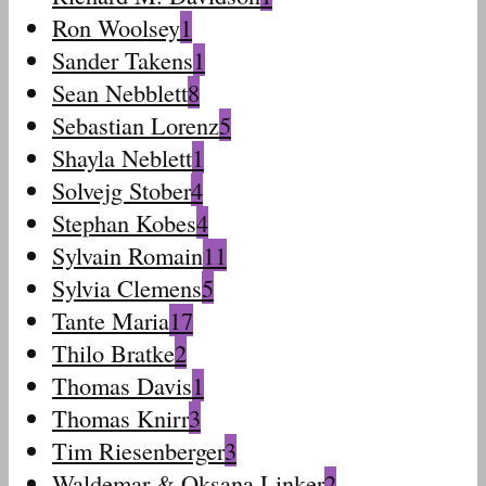
Ron Woolsey
1
Sander Takens
1
Sean Nebblett
8
Sebastian Lorenz
5
Shayla Neblett
1
Solvejg Stober
4
Stephan Kobes
4
Sylvain Romain
11
Sylvia Clemens
5
Tante Maria
17
Thilo Bratke
2
Thomas Davis
1
Thomas Knirr
3
Tim Riesenberger
3
Waldemar & Oksana Linker
2