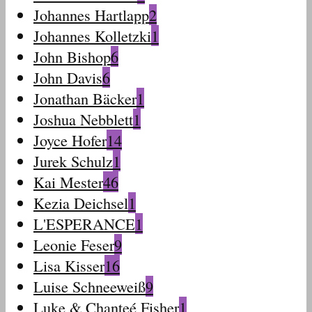
Johannes Hartlapp
2
Johannes Kolletzki
1
John Bishop
6
John Davis
6
Jonathan Bäcker
1
Joshua Nebblett
1
Joyce Hofer
14
Jurek Schulz
1
Kai Mester
46
Kezia Deichsel
1
L'ESPERANCE
1
Leonie Feser
9
Lisa Kisser
16
Luise Schneeweiß
9
Luke & Chanteé Fisher
1