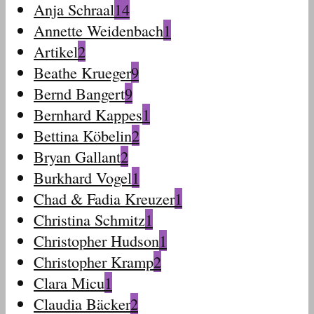
Anja Schraal
14
Annette Weidenbach
1
Artikel
2
Beathe Krueger
9
Bernd Bangert
9
Bernhard Kappes
1
Bettina Köbelin
2
Bryan Gallant
2
Burkhard Vogel
1
Chad & Fadia Kreuzer
1
Christina Schmitz
1
Christopher Hudson
1
Christopher Kramp
2
Clara Micu
1
Claudia Bäcker
2