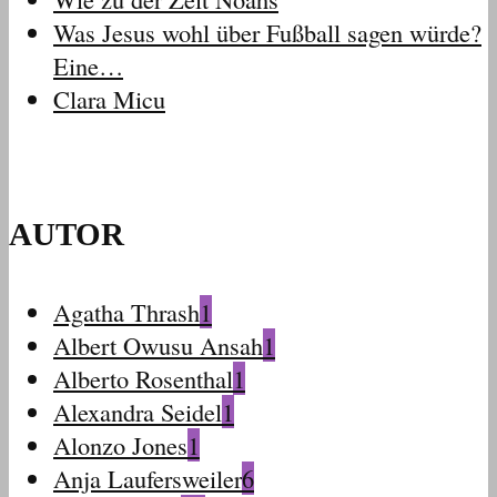
Was Jesus wohl über Fußball sagen würde?
Eine…
Clara Micu
AUTOR
Agatha Thrash
1
Albert Owusu Ansah
1
Alberto Rosenthal
1
Alexandra Seidel
1
Alonzo Jones
1
Anja Laufersweiler
6