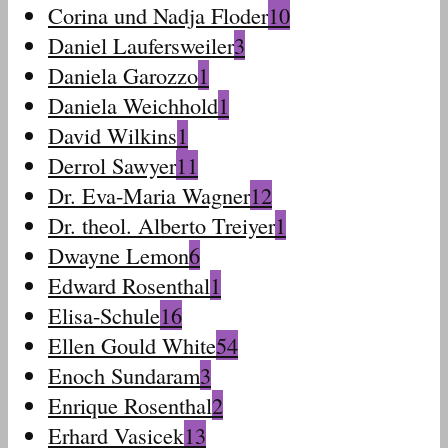
Corina und Nadja Floder
10
Daniel Laufersweiler
3
Daniela Garozzo
1
Daniela Weichhold
1
David Wilkins
1
Derrol Sawyer
11
Dr. Eva-Maria Wagner
12
Dr. theol. Alberto Treiyer
1
Dwayne Lemon
6
Edward Rosenthal
1
Elisa-Schule
16
Ellen Gould White
54
Enoch Sundaram
3
Enrique Rosenthal
2
Erhard Vasicek
13