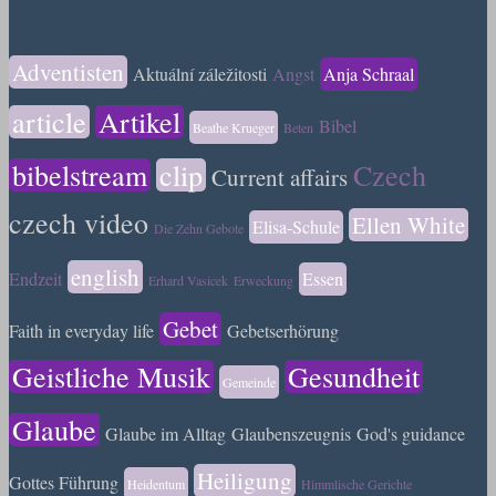
Adventisten
Aktuální záležitosti
Angst
Anja Schraal
article
Artikel
Bibel
Beathe Krueger
Beten
bibelstream
clip
Czech
Current affairs
czech video
Ellen White
Elisa-Schule
Die Zehn Gebote
english
Endzeit
Essen
Erhard Vasicek
Erweckung
Gebet
Faith in everyday life
Gebetserhörung
Geistliche Musik
Gesundheit
Gemeinde
Glaube
Glaube im Alltag
Glaubenszeugnis
God's guidance
Heiligung
Gottes Führung
Heidentum
Himmlische Gerichte