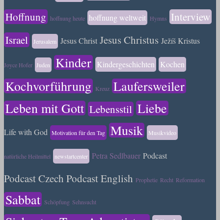
Hoffnung
Interview
hoffnung weltweit
hoffnung heute
Hymns
Israel
Jesus Christus
Jesus Christ
Ježíš Kristus
Jerusalem
Kinder
Kindergeschichten
Kochen
Joyce Hofer
Juden
Kochvorführung
Laufersweiler
Kreuz
Leben mit Gott
Liebe
Lebensstil
Musik
Life with God
Motivation für den Tag
Musikvideo
Petra Sedlbauer
Podcast
natürliche Heilmittel
newstartcenter
Podcast Czech
Podcast English
Prophetie
Recht
Reformation
Sabbat
Schöpfung
Sehnsucht