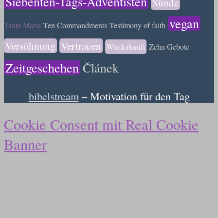
Siebenten-Tags-Adventisten
Sünde
vegan
Tante Maria
Ten Commandments
Testimony of faith
Versöhnung
Vertrauen
Wiederkunft
Zehn Gebote
Zeitgeschehen
Článek
bibelstream
– Motivation für den Tag
Cookie Consent mit Real Cookie
Banner