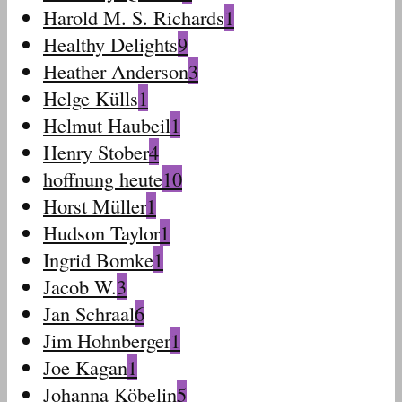
Harold M. S. Richards
1
Healthy Delights
9
Heather Anderson
3
Helge Külls
1
Helmut Haubeil
1
Henry Stober
4
hoffnung heute
10
Horst Müller
1
Hudson Taylor
1
Ingrid Bomke
1
Jacob W.
3
Jan Schraal
6
Jim Hohnberger
1
Joe Kagan
1
Johanna Köbelin
5