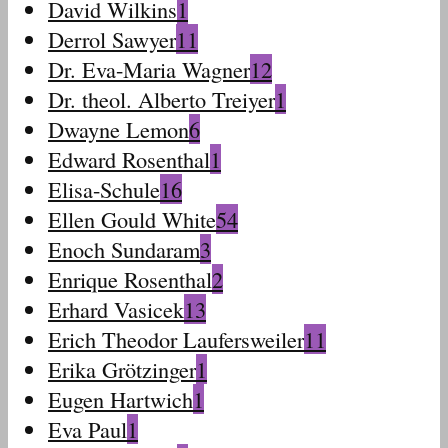
David Wilkins
1
Derrol Sawyer
11
Dr. Eva-Maria Wagner
12
Dr. theol. Alberto Treiyer
1
Dwayne Lemon
6
Edward Rosenthal
1
Elisa-Schule
16
Ellen Gould White
54
Enoch Sundaram
3
Enrique Rosenthal
2
Erhard Vasicek
13
Erich Theodor Laufersweiler
11
Erika Grötzinger
1
Eugen Hartwich
1
Eva Paul
1