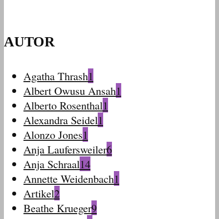
AUTOR
Agatha Thrash
1
Albert Owusu Ansah
1
Alberto Rosenthal
1
Alexandra Seidel
1
Alonzo Jones
1
Anja Laufersweiler
6
Anja Schraal
14
Annette Weidenbach
1
Artikel
2
Beathe Krueger
9