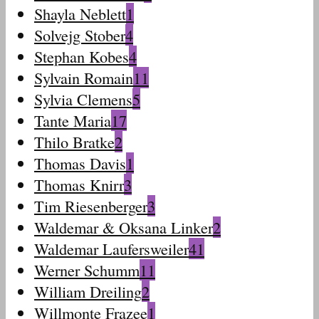
Shayla Neblett
1
Solvejg Stober
4
Stephan Kobes
4
Sylvain Romain
11
Sylvia Clemens
5
Tante Maria
17
Thilo Bratke
2
Thomas Davis
1
Thomas Knirr
3
Tim Riesenberger
3
Waldemar & Oksana Linker
2
Waldemar Laufersweiler
41
Werner Schumm
11
William Dreiling
2
Willmonte Frazee
1