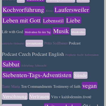
Kochvorführung
Laufersweiler
Kreuz
Leben mit Gott
Liebe
Lebensstil
Musik
Life with God
Motivation für den Tag
Musikvideo
Petra Sedlbauer
Podcast
natürliche Heilmittel
newstartcenter
Podcast Czech
Podcast English
Prophetie
Recht
Reformation
Sabbat
Schöpfung
Sehnsucht
Siebenten-Tags-Adventisten
Sünde
vegan
Tante Maria
Ten Commandments
Testimony of faith
Versöhnung
Vertrauen
Víra v každodenním životě