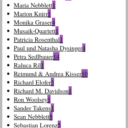
Maria Nebblett
1
Marion Knirr
1
Monika Graser
4
Musaik-Quartett
1
Patricia Rosenthal
1
Paul und Natasha Dysinger
4
Petra Sedlbauer
14
Raluca Ril
1
Reimund & Andrea Kisser
10
Richard Elofer
3
Richard M. Davidson
1
Ron Woolsey
1
Sander Takens
1
Sean Nebblett
8
Sebastian Lorenz
5