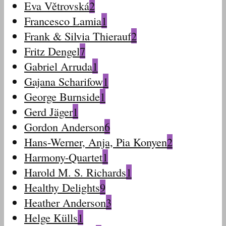
Eva Větrovská
2
Francesco Lamia
1
Frank & Silvia Thierauf
2
Fritz Dengel
7
Gabriel Arruda
1
Gajana Scharifow
1
George Burnside
1
Gerd Jäger
1
Gordon Anderson
6
Hans-Werner, Anja, Pia Konyen
2
Harmony-Quartet
1
Harold M. S. Richards
1
Healthy Delights
9
Heather Anderson
3
Helge Külls
1