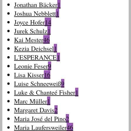
Jonathan Bäcker
1
Joshua Nebblett
1
Joyce Hofer
14
Jurek Schulz
1
Kai Mester
46
Kezia Deichsel
1
L'ESPERANCE
1
Leonie Feser
9
Lisa Kisser
16
Luise Schneeweiß
9
Luke & Chanteé Fisher
1
Marc Müller
1
Margaret Davis
2
Maria José del Pino
2
Maria Laufersweiler
46