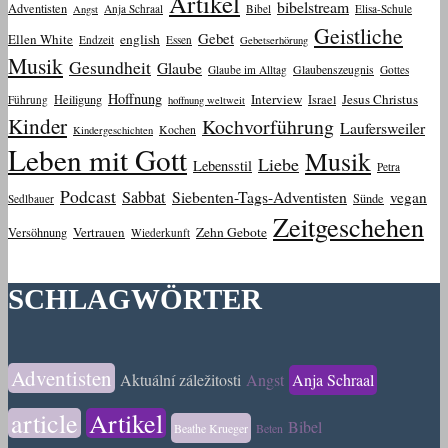
Artikel
bibelstream
Adventisten
Anja Schraal
Bibel
Elisa-Schule
Angst
Geistliche
Gebet
Ellen White
english
Endzeit
Essen
Gebetserhörung
Musik
Gesundheit
Glaube
Glaube im Alltag
Glaubenszeugnis
Gottes
Hoffnung
Interview
Jesus Christus
Heiligung
Israel
Führung
hoffnung weltweit
Kinder
Kochvorführung
Laufersweiler
Kochen
Kindergeschichten
Leben mit Gott
Musik
Liebe
Lebensstil
Petra
Podcast
Sabbat
Siebenten-Tags-Adventisten
vegan
Sünde
Sedlbauer
Zeitgeschehen
Vertrauen
Zehn Gebote
Versöhnung
Wiederkunft
SCHLAGWÖRTER
Adventisten
Aktuální záležitosti
Angst
Anja Schraal
article
Artikel
Bibel
Beathe Krueger
Beten