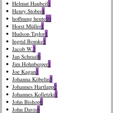
Helmut Haubeil
1
Henry Stober
4
hoffnung heute
10
Horst Müller
1
Hudson Taylor
1
Ingrid Bomke
1
Jacob W.
3
Jan Schraal
6
Jim Hohnberger
1
Joe Kagan
1
Johanna Köbelin
5
Johannes Hartlapp
2
Johannes Kolletzki
1
John Bishop
6
John Davis
6