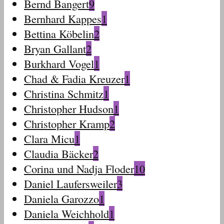
Bernd Bangert
9
Bernhard Kappes
1
Bettina Köbelin
2
Bryan Gallant
2
Burkhard Vogel
1
Chad & Fadia Kreuzer
1
Christina Schmitz
1
Christopher Hudson
1
Christopher Kramp
2
Clara Micu
1
Claudia Bäcker
2
Corina und Nadja Floder
10
Daniel Laufersweiler
3
Daniela Garozzo
1
Daniela Weichhold
1