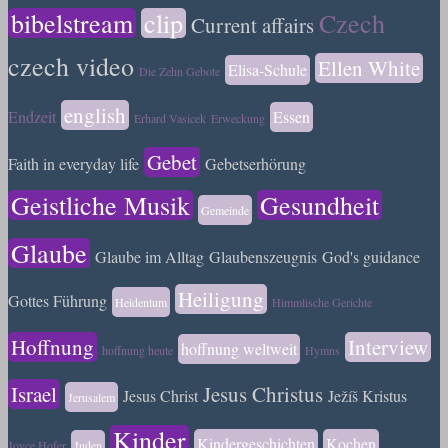
bibelstream
clip
Czech
Current affairs
czech video
Ellen White
Elisa-Schule
Die Zehn Gebote
english
Endzeit
Essen
Erhard Vasicek
Erweckung
Gebet
Faith in everyday life
Gebetserhörung
Geistliche Musik
Gesundheit
Gemeinde
Glaube
Glaube im Alltag
Glaubenszeugnis
God's guidance
Heiligung
Gottes Führung
Heidentum
Himmlische Gerichte
Hoffnung
Interview
hoffnung weltweit
hoffnung heute
Hymns
Israel
Jesus Christus
Jesus Christ
Ježíš Kristus
Jerusalem
Kinder
Kindergeschichten
Kochen
Joyce Hofer
Juden